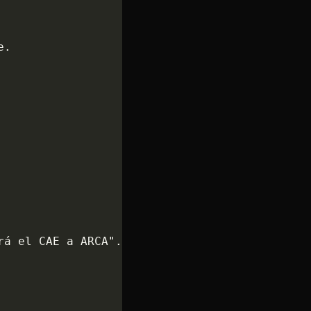
e.
rá el CAE a ARCA".