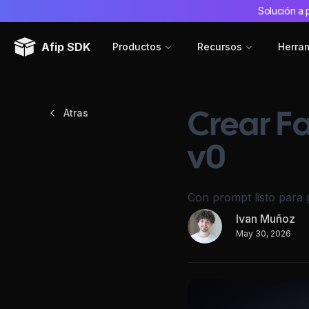
Solución a 
Afip SDK
Productos
Recursos
Herra
Atras
Crear F
v0
Con prompt listo para 
Ivan Muñoz
May 30, 2026