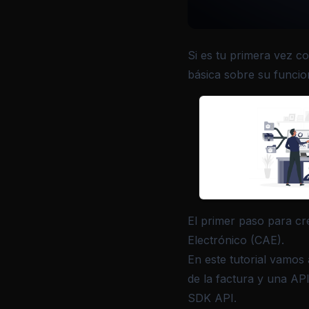
Si es tu primera vez c
básica sobre su funcio
El primer paso para cr
Electrónico (CAE).
En este tutorial vamos 
de la factura y una API
SDK API.