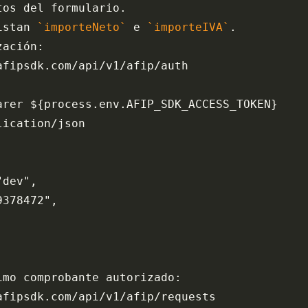
tos del formulario.
istan 
`importeNeto`
 e 
`importeIVA`
.
zación:
afipsdk.com/api/v1/afip/auth
arer ${process.env.AFIP_SDK_ACCESS_TOKEN}
lication/json
"dev",
9378472",
imo comprobante autorizado:
afipsdk.com/api/v1/afip/requests