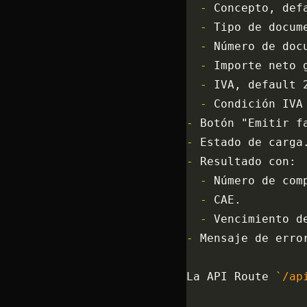
  -
 Concepto, def
  -
 Tipo de docum
  -
 Número de doc
  -
 Importe neto 
  -
 IVA, default 
  -
 Condición IVA
-
 Botón "Emitir f
-
 Estado de carga
-
 Resultado con:
  -
 Número de com
  -
 CAE.
  -
 Vencimiento d
-
 Mensaje de erro
La API Route 
`/ap