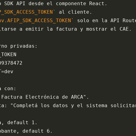
p SDK API desde el componente React.
P_SDK_ACCESS_TOKEN`
 al cliente.
nv.AFIP_SDK_ACCESS_TOKEN`
 solo en la API Rout
itarse a emitir la factura y mostrar el CAE.
rno privadas:
_TOKEN
09378472
T=dev
a con:
 Factura Electrónica de ARCA".
ta: "Completá los datos y el sistema solicita
a, default 1.
obante, default 6.