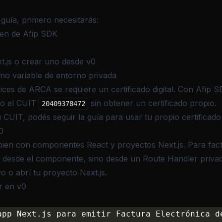
 guía, primero necesitarás:
en de Afip SDK
t.js o crear uno desde v0
mo variable de entorno privada
ices de ARCA se requiere un certificado digital. Con Afip 
do el CUIT
sin obtener un certificado propio.
20409378472
 CUIT, podés seguir la guía para
usar tu propio certificado
0
bien con componentes React y proyectos Next.js. Para factu
a desde el componente, sino desde un Route Handler priva
 o abrí tu proyecto Next.js.
r en v0
app Next.js para emitir Factura Electrónica d