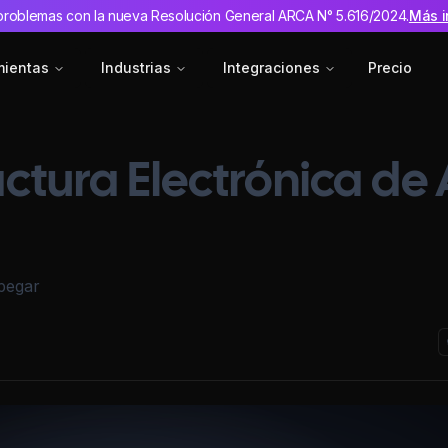
problemas con la nueva Resolución General ARCA N° 5.616/2024.
Más i
mientas
Industrias
Integraciones
Precio
actura Electrónica de
pegar