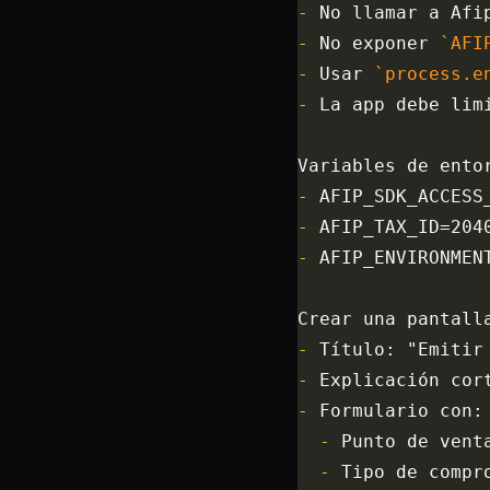
-
 No llamar a Afi
-
 No exponer 
`AFI
-
 Usar 
`process.e
-
 La app debe lim
Variables de ento
-
 AFIP_SDK_ACCESS
-
 AFIP_TAX_ID=204
-
 AFIP_ENVIRONMEN
Crear una pantall
-
 Título: "Emitir
-
 Explicación cor
-
 Formulario con:
  -
 Punto de vent
  -
 Tipo de compr