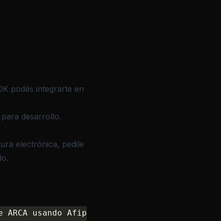
SDK podés integrarte en
 para desarrollo
.
ra electrónica, pedile
do.
e ARCA usando Afip SDK API.