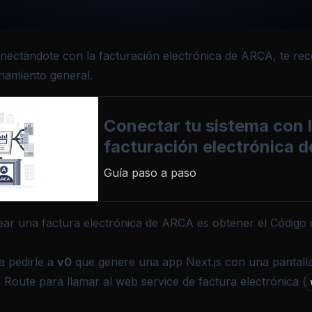
onectándote con la facturación electrónica de ARCA, te rec
namiento general.
Conectar tu sistema con 
facturación electrónica 
Guía paso a paso
ear una factura electrónica de ARCA es obtener el Código 
a pedirle a
v0
que genere una app Next.js con una pantalla
 Route para llamar al web service de factura electrónica (