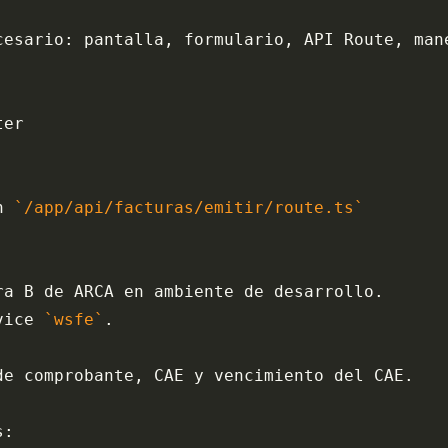
cesario: pantalla, formulario, API Route, man
ter
n 
`/app/api/facturas/emitir/route.ts`
ra B de ARCA en ambiente de desarrollo.
vice 
`wsfe`
.
de comprobante, CAE y vencimiento del CAE.
s: