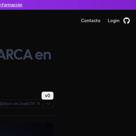
nformación
Contacto
Login
 ARCA en
v0
Abrir en ChatGTP