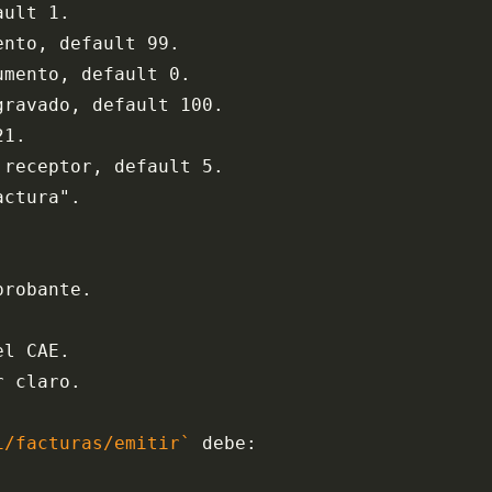
ault 1.
ento, default 99.
umento, default 0.
gravado, default 100.
21.
 receptor, default 5.
actura".
.
probante.
el CAE.
r claro.
i/facturas/emitir`
 debe: