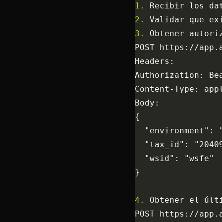
1.
 Recibir los da
2.
 Validar que ex
3.
 Obtener autori
POST https://app.
Headers:
Authorization: Be
Content-Type: app
Body:
{
  "environment": 
  "tax_id": "2040
  "wsid": "wsfe"
}
4.
 Obtener el últ
POST https://app.