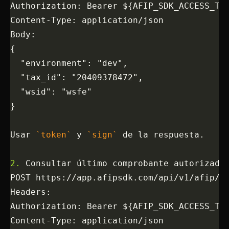
Authorization: Bearer ${AFIP_SDK_ACCESS_TO
Content-Type: application/json
Body:
{
  "environment": "dev",
  "tax_id": "20409378472",
  "wsid": "wsfe"
}
Usar 
`token`
 y 
`sign`
 de la respuesta.
2.
 Consultar último comprobante autorizado
POST https://app.afipsdk.com/api/v1/afip/r
Headers:
Authorization: Bearer ${AFIP_SDK_ACCESS_TO
Content-Type: application/json