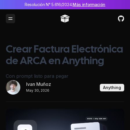
Resolución N° 5.616/2024.
Más información
Toggle Menu
Crear Factura Electrónica
de ARCA en Anything
Con prompt listo para pegar
Ivan Muñoz
Anything
May 30, 2026