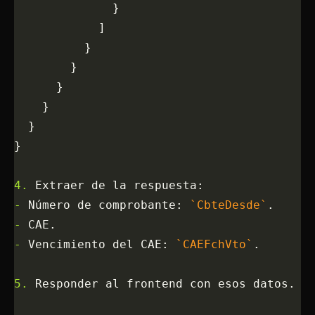
              }
            ]
          }
        }
      }
    }
  }
}
4.
 Extraer de la respuesta:
-
 Número de comprobante: 
`CbteDesde`
.
-
 CAE.
-
 Vencimiento del CAE: 
`CAEFchVto`
.
5.
 Responder al frontend con esos datos.