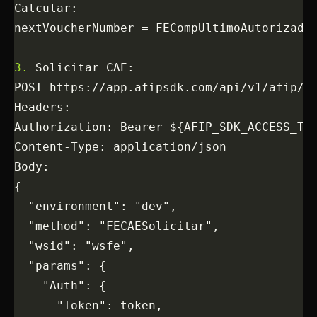
Calcular:
nextVoucherNumber = FECompUltimoAutorizado
3.
 Solicitar CAE:
POST https://app.afipsdk.com/api/v1/afip/r
Headers:
Authorization: Bearer ${AFIP_SDK_ACCESS_TO
Content-Type: application/json
Body:
{
  "environment": "dev",
  "method": "FECAESolicitar",
  "wsid": "wsfe",
  "params": {
    "Auth": {
      "Token": token,