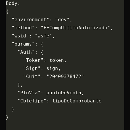
Body:
{
  "environment": "dev",
  "method": "FECompUltimoAutorizado",
  "wsid": "wsfe",
  "params": {
    "Auth": {
      "Token": token,
      "Sign": sign,
      "Cuit": "20409378472"
    },
    "PtoVta": puntoDeVenta,
    "CbteTipo": tipoDeComprobante
  }
}