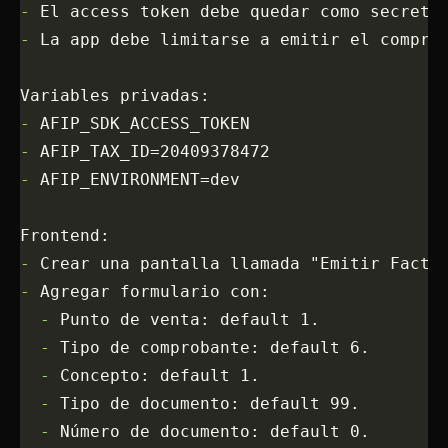
-
 El access token debe quedar como secret 
-
 La app debe limitarse a emitir el compro
Variables privadas:
-
 AFIP_SDK_ACCESS_TOKEN
-
 AFIP_TAX_ID=20409378472
-
 AFIP_ENVIRONMENT=dev
Frontend:
-
 Crear una pantalla llamada "Emitir Factu
-
 Agregar formulario con:
  -
 Punto de venta: default 1.
  -
 Tipo de comprobante: default 6.
  -
 Concepto: default 1.
  -
 Tipo de documento: default 99.
  -
 Número de documento: default 0.