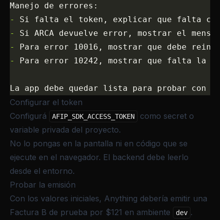
Manejo de errores:
-
 Si falta el token, explicar que falta co
-
 Si ARCA devuelve error, mostrar el mensa
-
 Para error 10016, mostrar que debe reint
-
 Para error 10242, mostrar que falta la c
La app debe quedar lista para probar con l
Configurar el token
Configurá
como secret o
AFIP_SDK_ACCESS_TOKEN
variable privada del proyecto.
No lo pongas en la pantalla ni en código que se
ejecute en el navegador. El backend debe leerlo
desde el entorno.
Probar la emisión
Con los valores iniciales, Anything debería emitir una
Factura B de prueba por $121 en ambiente
.
dev