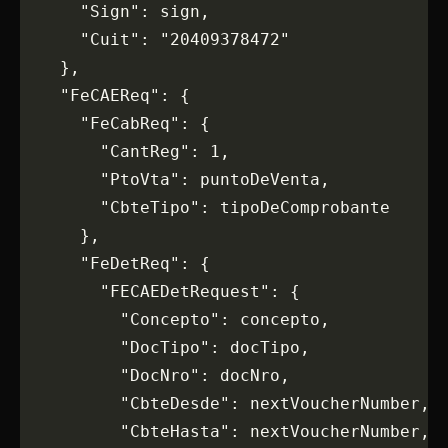
      "Sign": sign,
      "Cuit": "20409378472"
    },
    "FeCAEReq": {
      "FeCabReq": {
        "CantReg": 1,
        "PtoVta": puntoDeVenta,
        "CbteTipo": tipoDeComprobante
      },
      "FeDetReq": {
        "FECAEDetRequest": {
          "Concepto": concepto,
          "DocTipo": docTipo,
          "DocNro": docNro,
          "CbteDesde": nextVoucherNumber,
          "CbteHasta": nextVoucherNumber,