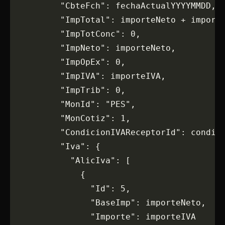
          "CbteFch": fechaActualYYYYMMDD,
          "ImpTotal": importeNeto + import
          "ImpTotConc": 0,
          "ImpNeto": importeNeto,
          "ImpOpEx": 0,
          "ImpIVA": importeIVA,
          "ImpTrib": 0,
          "MonId": "PES",
          "MonCotiz": 1,
          "CondicionIVAReceptorId": condic
          "Iva": {
            "AlicIva": [
              {
                "Id": 5,
                "BaseImp": importeNeto,
                "Importe": importeIVA