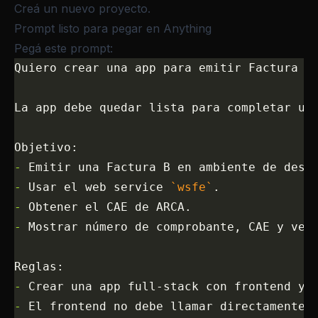
Creá un nuevo proyecto.
Prompt listo para pegar en Anything
Pegá este prompt:
Quiero crear una app para emitir Factura E
La app debe quedar lista para completar un
Objetivo:
-
 Emitir una Factura B en ambiente de desa
-
 Usar el web service 
`wsfe`
.
-
 Obtener el CAE de ARCA.
-
 Mostrar número de comprobante, CAE y ven
Reglas:
-
 Crear una app full-stack con frontend y 
-
 El frontend no debe llamar directamente 