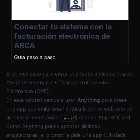
Conectar tu sistema con la
facturación electrónica de
ARCA
Guía paso a paso
El primer paso para crear una factura electrónica de
ARCA es obtener el Código de Autorización
Electrónico (CAE).
En este tutorial vamos a usar
Anything
para crear
una app que emita una Factura B con el web service
de factura electrónica (
) usando Afip SDK API.
wsfe
Como Anything puede generar distintas
arquitecturas, el prompt le pide una app full-stack