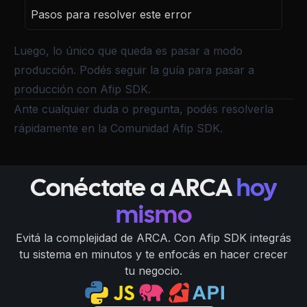
Pasos para resolver este error
Luego, lo único que queda es pasar a modo
producción. Podés seguir la
guía para pasar a
producción con Afip SDK
.
Ante cualquier duda o pregunta, podés resolverla
rápidamente en la
Comunidad Afip SDK
.
Conéctate a ARCA
hoy
mismo
Evitá la complejidad de ARCA. Con Afip SDK integrás
tu sistema en minutos y te enfocás en hacer crecer
tu negocio.