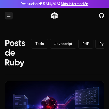
Resolución N° 5.616/2024.
Más información
Toggle Menu
Posts
Todo
Javascript
PHP
Pyth
de
Ruby