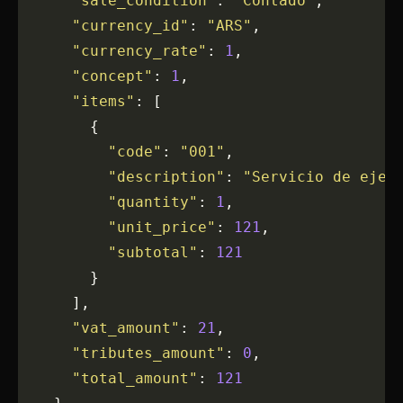
      "sale_condition"
: 
"Contado"
,
      "currency_id"
: 
"ARS"
,
      "currency_rate"
: 
1
,
      "concept"
: 
1
,
      "items"
: [
        {
          "code"
: 
"001"
,
          "description"
: 
"Servicio de ejem
          "quantity"
: 
1
,
          "unit_price"
: 
121
,
          "subtotal"
: 
121
        }
      ],
      "vat_amount"
: 
21
,
      "tributes_amount"
: 
0
,
      "total_amount"
: 
121