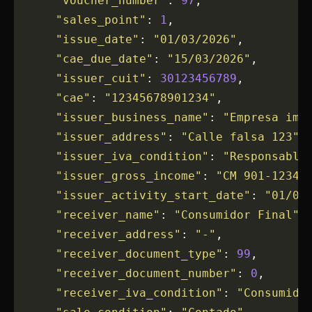
      "voucher_number"
: 
97
,
      "sales_point"
: 
1
,
      "issue_date"
: 
"01/03/2026"
,
      "cae_due_date"
: 
"15/03/2026"
,
      "issuer_cuit"
: 
30123456789
,
      "cae"
: 
"12345678901234"
,
      "issuer_business_name"
: 
"Empresa ima
      "issuer_address"
: 
"Calle falsa 123"
,
      "issuer_iva_condition"
: 
"Responsable
      "issuer_gross_income"
: 
"CM 901-12345
      "issuer_activity_start_date"
: 
"01/01
      "receiver_name"
: 
"Consumidor Final"
,
      "receiver_address"
: 
"-"
,
      "receiver_document_type"
: 
99
,
      "receiver_document_number"
: 
0
,
      "receiver_iva_condition"
: 
"Consumido