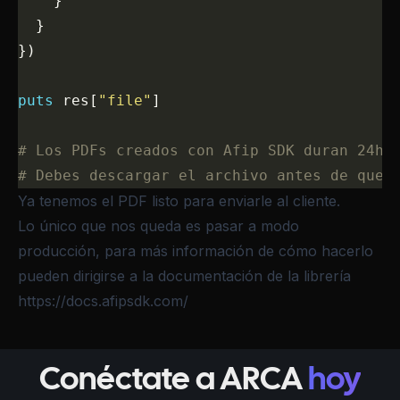
    }
  }
})
puts
 res[
"file"
]
# Los PDFs creados con Afip SDK duran 24hs
# Debes descargar el archivo antes de que 
Ya tenemos el PDF listo para enviarle al cliente.
Lo único que nos queda es pasar a modo
producción, para más información de cómo hacerlo
pueden dirigirse a la documentación de la librería
https://docs.afipsdk.com/
Conéctate a ARCA
hoy