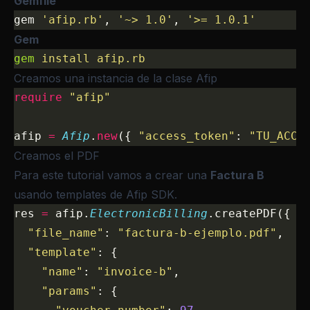
Gemfile
gem 
'afip.rb'
, 
'~> 1.0'
, 
'>= 1.0.1'
Gem
gem
 install
 afip.rb
Creamos una instancia de la clase Afip
require
 "afip"
afip 
=
 Afip
.
new
({ 
"access_token"
: 
"TU_ACCE
Creamos el PDF
Para este tutorial vamos a crear una
Factura B
usando templates de Afip SDK.
res 
=
 afip.
ElectronicBilling
.createPDF({
  "file_name"
: 
"factura-b-ejemplo.pdf"
,
  "template"
: {
    "name"
: 
"invoice-b"
,
    "params"
: {