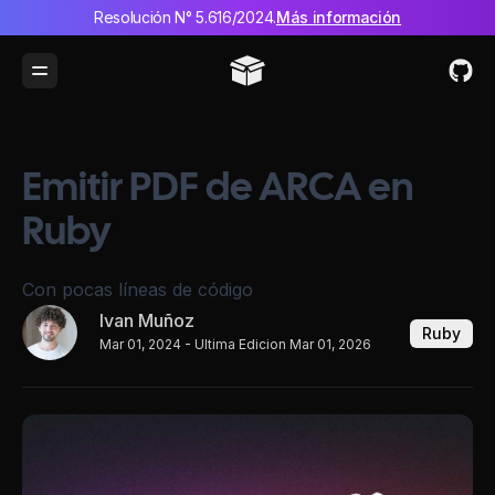
Resolución N° 5.616/2024.
Más información
Toggle Menu
Emitir PDF de ARCA en
Ruby
Con pocas líneas de código
Ivan Muñoz
Ruby
Mar 01, 2024
- Ultima Edicion Mar 01, 2026