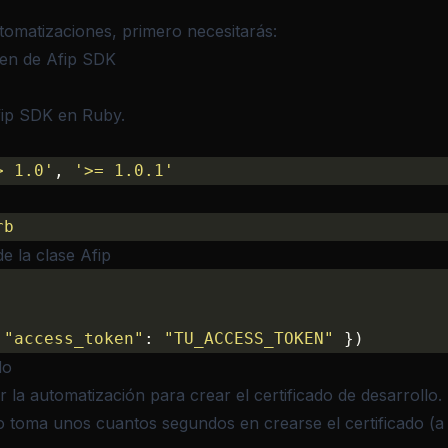
tomatizaciones, primero necesitarás:
en de Afip SDK
fip SDK en Ruby
.
> 1.0'
, 
'>= 1.0.1'
rb
de la clase Afip
 
"access_token"
: 
"TU_ACCESS_TOKEN"
 })
do
r la automatización para
crear el certificado de desarrollo
.
rlo toma unos cuantos segundos en crearse el certificado (