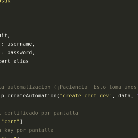
psdk"
uit,
"
: username,
"
: password,
cert_alias
la automatizacion (¡Paciencia! Esto toma unos
ip.createAutomation(
"create-cert-dev"
, data, 
l certificado por pantalla
[
"cert"
]
a key por pantalla