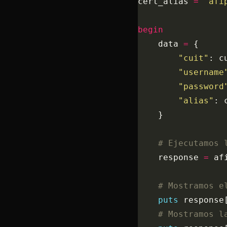
cert_alias 
=
 "afi
begin
    data 
=
 {
        "cuit"
: c
        "username
        "password
        "alias"
: 
    }
    # Ejecutamos 
    response 
=
 af
    # Mostramos e
    puts
 response
    # Mostramos l