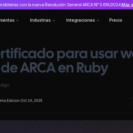
problemas con la nueva Resolución General ARCA N° 5.616/2024.
Más i
mientas
Industrias
Integraciones
Precio
rtificado para usar 
s de ARCA en Ruby
ódigo
tima Edicion Oct 24, 2025