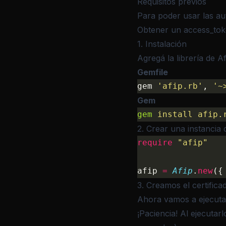
Requisitos previos
Para poder usar las au
Obtener un access_tok
1. Instalación
Agregá la librería de
A
Gemfile
gem 
'afip.rb'
, 
'~
Gem
gem
 install
 afip.
2. Crear una instancia 
require
 "afip"
afip 
=
 Afip
.
new
({
3. Creamos el certifica
Ahora vamos a ejecuta
¡Paciencia! Al ejecuta