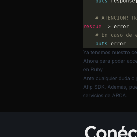
    puts
 response
    # ATENCION! R
rescue
 => error
    # En caso de 
	puts
 error
Ya tenemos nuestro cer
Ahora para poder acc
en Ruby
.
Ante cualquier duda o 
Afip SDK
. Además, pue
servicios de ARCA.
Conéc