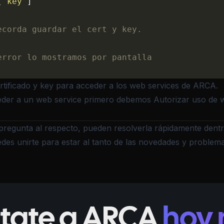
[
"key"
]
ecorda guardar el cert y key.
error lo mostramos por pantalla
tificado y key para acceder a los web services de ARCA.
eder a un web service primero debemos
Autorizar uso de 
pregunta al respecto, pueden resolverla rápidamente dent
des unirte para estar al tanto de las novedades y problema
tate a ARCA
hoy