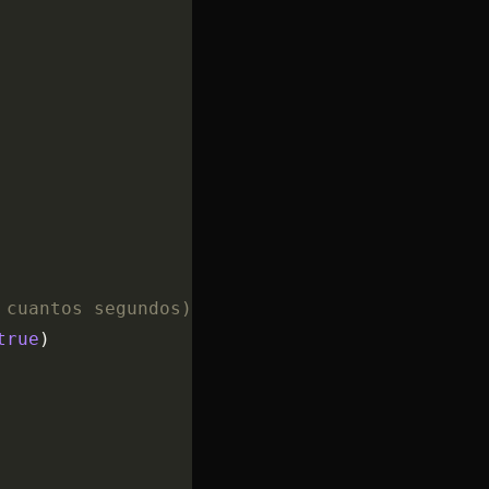
 cuantos segundos)
true
)