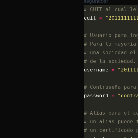
segundos)
# CUIT al cual le
cuit 
=
 "201111111
# Usuario para in
# Para la mayoria
# una sociedad el
# de la sociedad.
username 
=
 "20111
# Contraseña para
password 
=
 "contr
# Alias para el c
# un alias puede 
# un certificado 