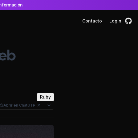
nformación
Contacto
Login
web
Ruby
Abrir en ChatGTP