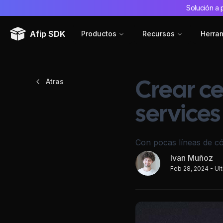
Solución a 
Afip SDK
Productos
Recursos
Herra
Atras
Crear ce
service
Con pocas líneas de c
Ivan Muñoz
Feb 28, 2024
- Ul