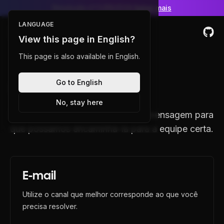
Resolução nº 5.616/2024.
Saber mais
LANGUAGE
Toggle Menu
View this page in English?
This page is also available in English.
Go to English
Contato
No, stay here
Envie-nos um email ou deixe sua mensagem para
que possamos encaminhá-la para a equipe certa.
E-mail
Utilize o canal que melhor corresponde ao que você
precisa resolver.