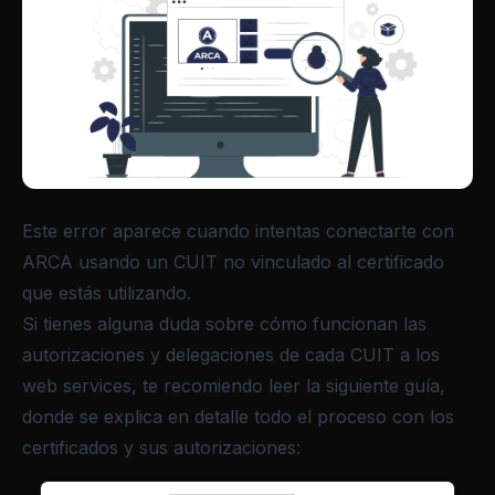
Este error aparece cuando intentas conectarte con
ARCA usando un CUIT no vinculado al certificado
que estás utilizando.
Si tienes alguna duda sobre cómo funcionan las
autorizaciones y delegaciones de cada CUIT a los
web services, te recomiendo leer la siguiente guía,
donde se explica en detalle todo el proceso con los
certificados y sus autorizaciones: