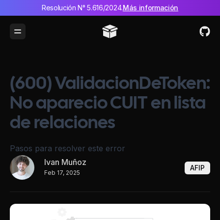
Resolución N° 5.616/2024.
Más información
Toggle Menu
(600) ValidacionDeToken:
No aparecio CUIT en lista
de relaciones
Pasos para resolver este error
Ivan Muñoz
AFIP
Feb 17, 2025