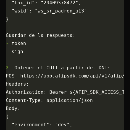
  "tax_id": "20409378472",
  "wsid": "ws_sr_padron_a13"
}
Guardar de la respuesta:
-
 token
-
 sign
2.
 Obtener el CUIT a partir del DNI:
POST https://app.afipsdk.com/api/v1/afip/r
Headers:
Authorization: Bearer ${AFIP_SDK_ACCESS_TO
Content-Type: application/json
Body:
{
  "environment": "dev",