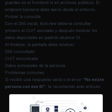
guardes en el frontend ni en archivos públicos. El
endpoint backend debe leerlo desde el entorno.
Probar la consulta
Con el DNI inicial, Bolt.new debería consultar
primero el CUIT asociado y después mostrar los
datos disponibles en padrón alcance 13.
Al finalizar, la pantalla debe mostrar:
DNI consultado
CUIT encontrado
Datos principales de la persona
Problemas comunes
Si recibís una respuesta vacía o el error
“No existe
persona con ese ID”
, te recomiendo este artículo: