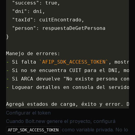
  "success": true,
  "dni": dni,
  "taxId": cuitEncontrado,
  "person": respuestaDeGetPersona
}
Manejo de errores:
-
 Si falta 
`AFIP_SDK_ACCESS_TOKEN`
, mostra
-
 Si no se encuentra CUIT para el DNI, mos
-
 Si ARCA devuelve "No existe persona con 
-
 Loguear detalles en consola del servidor
Agregá estados de carga, éxito y error. De
Configurar el token
Cuando Bolt.new genere el proyecto, configurá
como variable privada. No lo
AFIP_SDK_ACCESS_TOKEN