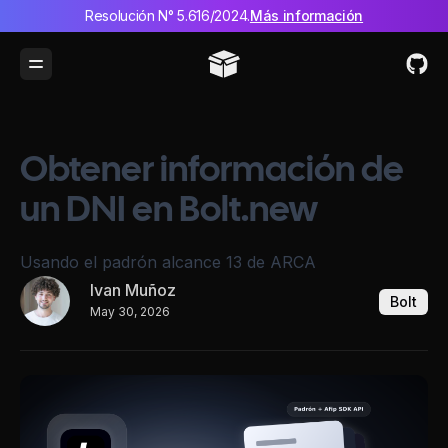
Resolución N° 5.616/2024.
Más información
Toggle Menu
Obtener información de
un DNI en Bolt.new
Usando el padrón alcance 13 de ARCA
Ivan Muñoz
Bolt
May 30, 2026