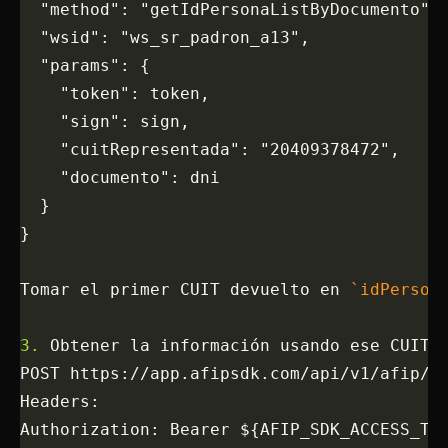
  "method": "getIdPersonaListByDocumento",
  "wsid": "ws_sr_padron_a13",
  "params": {
    "token": token,
    "sign": sign,
    "cuitRepresentada": "20409378472",
    "documento": dni
  }
}
Tomar el primer CUIT devuelto en 
`idPerson
3.
 Obtener la información usando ese CUIT:
POST https://app.afipsdk.com/api/v1/afip/r
Headers:
Authorization: Bearer ${AFIP_SDK_ACCESS_TO