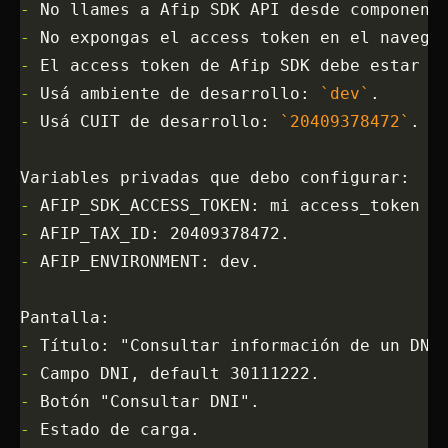
-
 No llames a Afip SDK API desde component
-
 No expongas el access token en el navega
-
 El access token de Afip SDK debe estar s
-
 Usá ambiente de desarrollo: 
`dev`
.
-
 Usá CUIT de desarrollo: 
`20409378472`
.
Variables privadas que debo configurar:
-
 AFIP_SDK_ACCESS_TOKEN: mi access_token d
-
 AFIP_TAX_ID: 20409378472.
-
 AFIP_ENVIRONMENT: dev.
Pantalla:
-
 Título: "Consultar información de un DNI
-
 Campo DNI, default 30111222.
-
 Botón "Consultar DNI".
-
 Estado de carga.