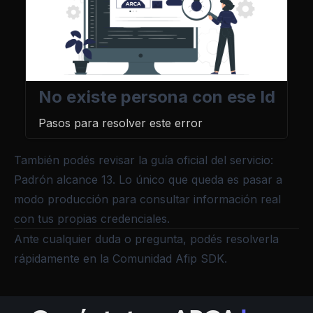
No existe persona con ese Id
Pasos para resolver este error
También podés revisar la guía oficial del servicio:
Padrón alcance 13
. Lo único que queda es
pasar a
modo producción
para consultar información real
con tus propias credenciales.
Ante cualquier duda o pregunta, podés resolverla
rápidamente en la
Comunidad Afip SDK
.