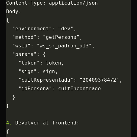
Content-Type: application/json
Body:
{
  "environment": "dev",
  "method": "getPersona",
  "wsid": "ws_sr_padron_a13",
  "params": {
    "token": token,
    "sign": sign,
    "cuitRepresentada": "20409378472",
    "idPersona": cuitEncontrado
  }
}
4.
 Devolver al frontend:
{