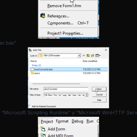
er.bas”
a “Microsoft Scripting Runtime” y “Microsoft WinHTTP Servi