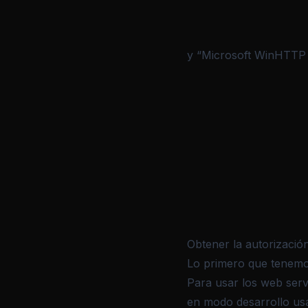
y “Microsoft WinHTTP S
Obtener la autorizació
Lo primero que tenemos
Para usar los web serv
en modo desarrollo u