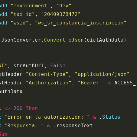
Add
 "environment"
, 
"dev"
Add
 "tax_id"
, 
"20409378472"
Add
 "wsid"
, 
"ws_sr_constancia_inscripcion"
 JsonConverter.
ConvertToJson
(dictAuthData)
ST"
, strAuthUrl,
 False
stHeader 
"Content-Type"
, 
"application/json"
stHeader 
"Authorization"
, 
"Bearer "
 &
 ACCESS_
AuthData
s
 <>
 200
 Then
x
 "Error en la autorización: "
 &
 .
Status
x
 "Respuesta: "
 &
 .responseText
Sub