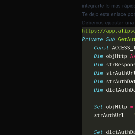
integrarte lo más rápid
Te dejo este enlace por
Debemos ejecutar una 
https://app.afips
Private Sub 
GetAu
    Const 
ACCESS_
    Dim
 objHttp 
A
    Dim
 strRespon
    Dim
 strAuthUr
    Dim
 strAuthDa
    Dim
 dictAuthD
    Set 
objHttp 
=
    strAuthUrl 
=
 
    Set 
dictAuthD