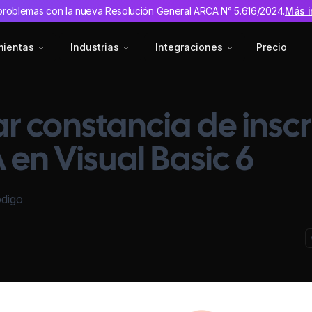
problemas con la nueva Resolución General ARCA N° 5.616/2024.
Más i
mientas
Industrias
Integraciones
Precio
r constancia de insc
en Visual Basic 6
ódigo