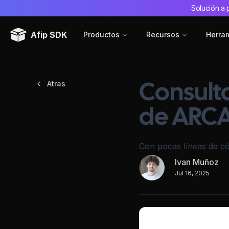
Solución a 
Afip SDK
Productos
Recursos
Herra
Atras
Consulta
de ARCA 
Con pocas líneas de c
Ivan Muñoz
Jul 16, 2025