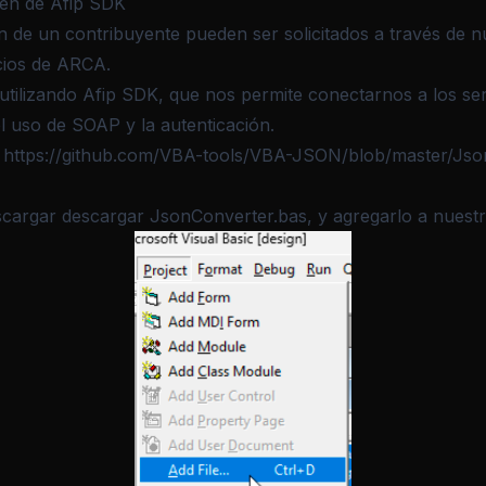
en de Afip SDK
ón de un contribuyente pueden ser solicitados a través de n
cios de ARCA.
utilizando Afip SDK, que nos permite conectarnos a los s
l uso de SOAP y la autenticación.
r
https://github.com/VBA-tools/VBA-JSON/blob/master/Jso
scargar
descargar JsonConverter.bas
, y agregarlo a nuest