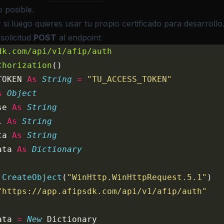
o posible.
 si luego quieres
usar tu propio certificado para desarrollo
solicitud
POST
al endpoint
dk.com/api/v1/afip/auth
thorization
()
TOKEN 
As
 String
 =
 "TU_ACCESS_TOKEN"
s
 Object
se 
As
 String
l 
As
 String
ta 
As
 String
ata 
As
 Dictionary
 CreateObject
(
"WinHttp.WinHttpRequest.5.1"
)
"https://app.afipsdk.com/api/v1/afip/auth"
ata 
=
 New 
Dictionary