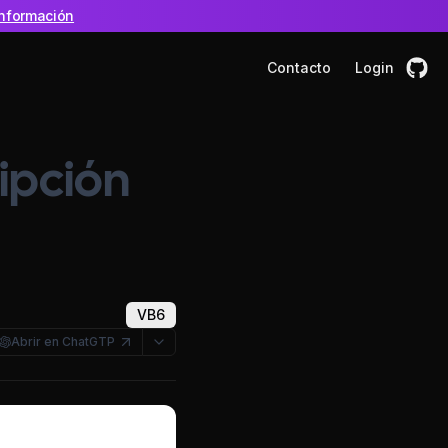
nformación
Contacto
Login
ripción
VB6
Abrir en ChatGTP