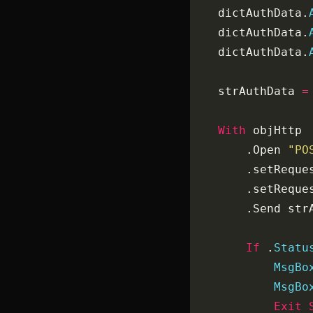
    dictAuthData.
    dictAuthData.
    dictAuthData.
    strAuthData 
=
    With
 objHttp
        .Open 
"PO
        .setReque
        .setReque
        .Send str
        If
 .
Statu
            MsgBo
            MsgBo
            Exit 