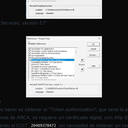
ervices, version 5.1”
n
 hacer es obtener el “Token authorization”, que seria la 
ices de ARCA, se requiere un certificado digital, con Afip 
sando el CUIT
sin necesidad de obtener un cer
20409378472