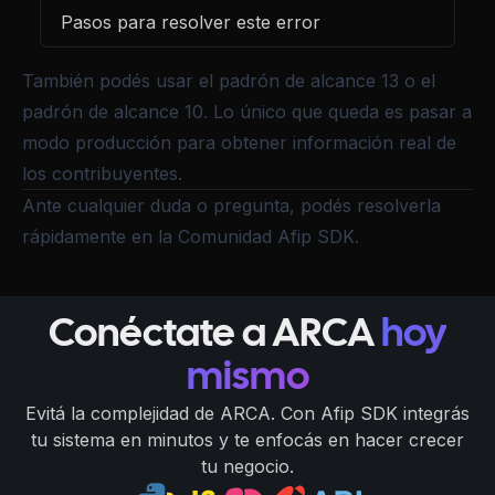
Pasos para resolver este error
También podés usar el
padrón de alcance 13
o el
padrón de alcance 10
. Lo único que queda es
pasar a
modo producción
para obtener información real de
los contribuyentes.
Ante cualquier duda o pregunta, podés resolverla
rápidamente en la
Comunidad Afip SDK
.
Conéctate a ARCA
hoy
mismo
Evitá la complejidad de ARCA. Con Afip SDK integrás
tu sistema en minutos y te enfocás en hacer crecer
tu negocio.