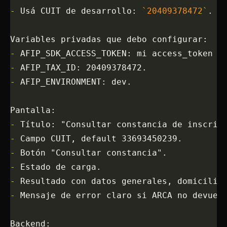
-
 Usá CUIT de desarrollo: 
`20409378472`
.
Variables privadas que debo configurar:
-
 AFIP_SDK_ACCESS_TOKEN: mi access_token d
-
 AFIP_TAX_ID: 20409378472.
-
 AFIP_ENVIRONMENT: dev.
Pantalla:
-
 Título: "Consultar constancia de inscrip
-
 Campo CUIT, default 33693450239.
-
 Botón "Consultar constancia".
-
 Estado de carga.
-
 Resultado con datos generales, domicilio
-
 Mensaje de error claro si ARCA no devuel
Backend: