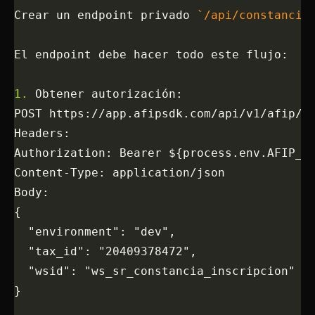
Crear un endpoint privado 
`/api/constancia
El endpoint debe hacer todo este flujo:
1.
 Obtener autorización:
POST https://app.afipsdk.com/api/v1/afip/a
Headers:
Authorization: Bearer ${process.env.AFIP_S
Content-Type: application/json
Body:
{
  "environment": "dev",
  "tax_id": "20409378472",
  "wsid": "ws_sr_constancia_inscripcion"
}