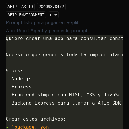
:
AFIP_TAX_ID
20409378472
:
AFIP_ENVIRONMENT
dev
Prompt listo para pegar en Replit
Abrí Replit Agent y pegá este prompt:
Quiero crear una app para consultar consta
Necesito que generes toda la implementació
Stack:
-
 Node.js
-
 Express
-
 Frontend simple con HTML, CSS y JavaScri
-
 Backend Express para llamar a Afip SDK A
Crear estos archivos:
-
 `package.json`