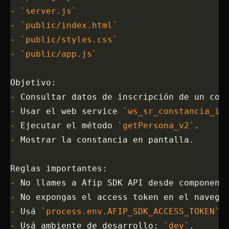
-
 `server.js`
-
 `public/index.html`
-
 `public/styles.css`
-
 `public/app.js`
Objetivo:
-
 Consultar datos de inscripción de un con
-
 Usar el web service 
`ws_sr_constancia_in
-
 Ejecutar el método 
`getPersona_v2`
.
-
 Mostrar la constancia en pantalla.
Reglas importantes:
-
 No llames a Afip SDK API desde component
-
 No expongas el access token en el navega
-
 Usá 
`process.env.AFIP_SDK_ACCESS_TOKEN`
 
-
 Usá ambiente de desarrollo: 
`dev`
.