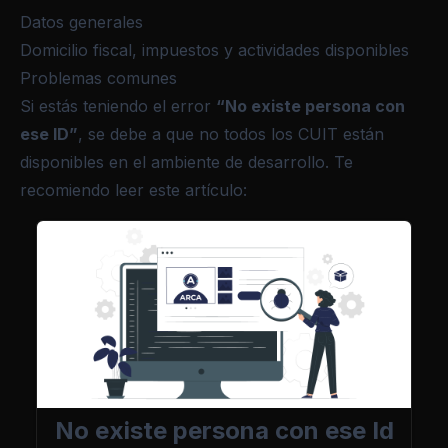
Datos generales
Domicilio fiscal, impuestos y actividades disponibles
Problemas comunes
Si estás teniendo el error
“No existe persona con
ese ID”
, se debe a que no todos los CUIT están
disponibles en el ambiente de desarrollo. Te
recomiendo leer este artículo:
No existe persona con ese Id