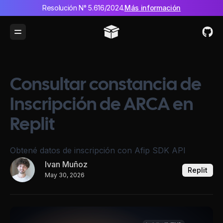
Resolución N° 5.616/2024.
Más información
Toggle Menu
Consultar constancia de
Inscripción de ARCA en
Replit
Obtené datos de inscripción con Afip SDK API
Ivan Muñoz
Replit
May 30, 2026