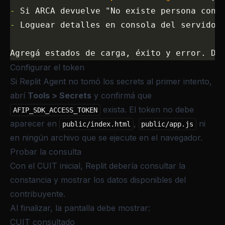
-
 Si ARCA devuelve "No existe persona con 
-
 Loguear detalles en consola del servidor
Agregá estados de carga, éxito y error. De
Configurar el token
Si Replit Agent no tomó los secrets al primer intento,
abrí
Tools > Secrets
y confirmá que
exista. El token no debe
AFIP_SDK_ACCESS_TOKEN
aparecer en
,
ni
public/index.html
public/app.js
en ningún archivo que se ejecute en el navegador.
Probar la consulta
Con el CUIT inicial, Replit debería consultar la
constancia y mostrar los datos disponibles del
contribuyente.
Al finalizar, la pantalla debe mostrar:
CUIT consultado