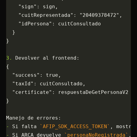
    "sign": sign,
    "cuitRepresentada": "20409378472",
    "idPersona": cuitConsultado
  }
}
3.
 Devolver al frontend:
{
  "success": true,
  "taxId": cuitConsultado,
  "certificate": respuestaDeGetPersonaV2
}
Manejo de errores:
-
 Si falta 
`AFIP_SDK_ACCESS_TOKEN`
, mostra
-
 Si ARCA devuelve 
`personaNoRegistrada`
, 