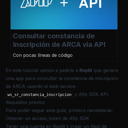
Consultar constancia de
Inscripción de ARCA via API
Con pocas líneas de código
En este tutorial vamos a pedirle a
Replit
que genere
una app para consultar la constancia de inscripción
de ARCA usando el web service
y Afip SDK API.
ws_sr_constancia_inscripcion
Requisitos previos
Para poder seguir esta guía, primero necesitarás:
Obtener un access_token de Afip SDK
Tener una cuenta en
Replit
y crear un Repl de