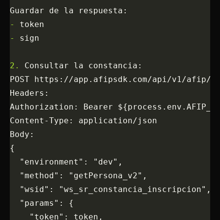
Guardar de la respuesta:
-
 token
-
 sign
2.
 Consultar la constancia:
POST https://app.afipsdk.com/api/v1/afip/r
Headers:
Authorization: Bearer ${process.env.AFIP_S
Content-Type: application/json
Body:
{
  "environment": "dev",
  "method": "getPersona_v2",
  "wsid": "ws_sr_constancia_inscripcion",
  "params": {
    "token": token,