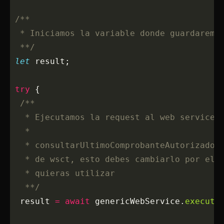
 /**
  * Iniciamos la variable donde guardaremo
  **/
 let
 result;
 try
 {
  /**
   * Ejecutamos la request al web service
   * 
   * consultarUltimoComprobanteAutorizado 
   * de wsct, esto debes cambiarlo por el 
   * quieras utilizar
   **/
  result 
=
 await
 genericWebService.
execute