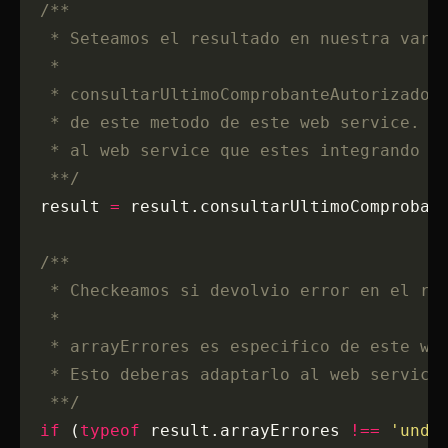
  /**
   * Seteamos el resultado en nuestra vari
   * 
   * consultarUltimoComprobanteAutorizadoR
   * de este metodo de este web service. E
   * al web service que estes integrando
   **/
  result 
=
 result.consultarUltimoComproban
  /**
   * Checkeamos si devolvio error en el re
   * 
   * arrayErrores es especifico de este we
   * Esto deberas adaptarlo al web service
   **/
  if
 (
typeof
 result.arrayErrores 
!==
 'unde