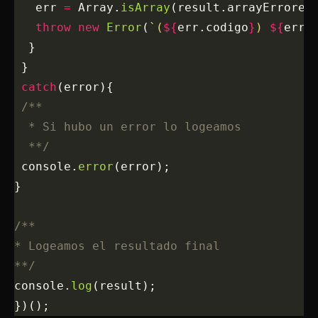
   err 
=
 Array.
isArray
(result.arrayErrores
   throw
 new
 Error
(
`(
${
err.codigo
}
) 
${
err.
  }
 }
 catch
(error){
 /**
  * Si hubo un error lo logeamos
  **/
 console.
error
(error);
}
/**
* Logeamos el resultado final
**/
console.
log
(result);
})();