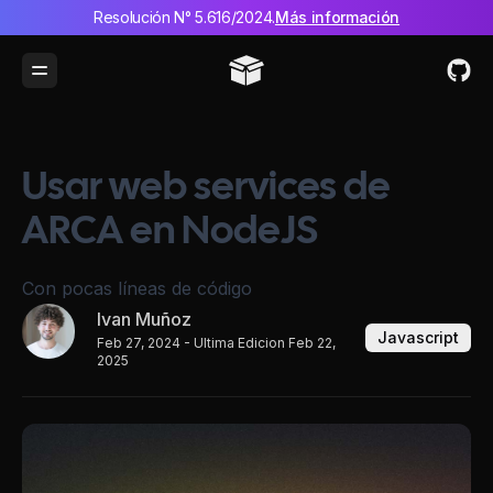
Resolución N° 5.616/2024.
Más información
Toggle Menu
Usar web services de
ARCA en NodeJS
Con pocas líneas de código
Ivan Muñoz
Javascript
Feb 27, 2024
- Ultima Edicion Feb 22,
2025