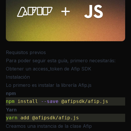
Requisitos previos
Para poder seguir esta guía, primero necesitarás:
Obtener un access_token de Afip SDK
Instalación
Lo primero es instalar la librería
Afip.js
npm
npm
 install
 --save
 @afipsdk/afip.js
Yarn
yarn
 add
 @afipsdk/afip.js
Creamos una instancia de la clase Afip