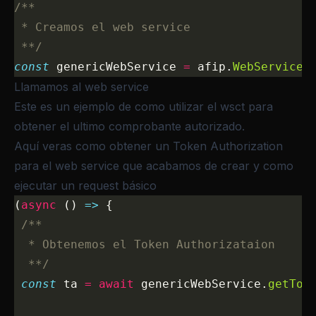
/**
 * Creamos el web service
 **/
const
 genericWebService 
=
 afip.
WebService
(
Llamamos al web service
Este es un ejemplo de como utilizar el wsct para
obtener el ultimo comprobante autorizado.
Aquí veras como obtener un Token Authorization
para el web service que acabamos de crear y como
ejecutar un request básico
(
async
 () 
=>
 {
 /**
  * Obtenemos el Token Authorizataion
  **/
 const
 ta 
=
 await
 genericWebService.
getTok