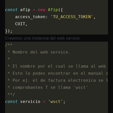
const
 afip 
=
 new
 Afip
({
    access_token: 
'TU_ACCESS_TOKEN'
,
    CUIT,
});
Creamos una instancia del web service
/**
 * Nombre del web service.
 * 
 * El nombre por el cual se llama al web s
 * Esto lo podes encontrar en el manual co
 * Por ej. el de factura electronica se ll
 * comprobantes T se llama 'wsct'  
 **/
const
 servicio 
=
 'wsct'
;