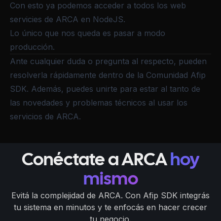
Con esto ya podemos acceder a todos los web
servicies de ARCA en NodeJS.
Lo único que nos queda es
pasar a modo
producción
.
Ante cualquier duda o pregunta al respecto, pueden
resolverla rápidamente dentro de la
Comunidad Afip
SDK
. Además, puedes unirte para estar al tanto de
las novedades y problemas técnicos al usar los
servicios de ARCA.
Conéctate a ARCA
hoy
mismo
Evitá la complejidad de ARCA. Con Afip SDK integrás
tu sistema en minutos y te enfocás en hacer crecer
tu negocio.