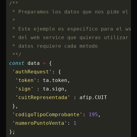
 /**
  * Preparamos los datos que nos pide el w
  * 
  * Este ejemplo es especifico para el wsc
  * del web service que quieras utilizar e
  * datos requiere cada metodo
  **/
 const
 data 
=
 {
  'authRequest'
: { 
   'token'
: ta.token,
   'sign'
 : ta.sign,
   'cuitRepresentada'
 : afip.CUIT
  },
  'codigoTipoComprobante'
: 
195
,
  'numeroPuntoVenta'
: 
1
 };