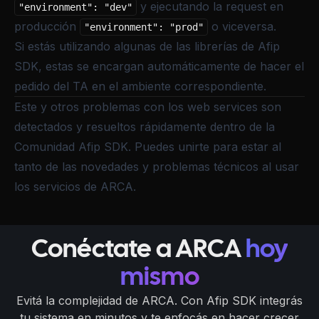
y ejecutando la request en
"environment": "dev"
producción
o viceversa.
"environment": "prod"
Si estás utilizando algunas de las librerías de Afip
SDK, estas se encargan automáticamente de hacer el
pedido del TA en el ambiente correspondiente.
Este y otros problemas con los web services son
detectados y resueltos rápidamente dentro de la
Comunidad Afip SDK
. Puedes unirte para estar al
tanto de las novedades y problemas técnicos al usar
los servicios de ARCA.
Conéctate a ARCA
hoy
mismo
Evitá la complejidad de ARCA. Con Afip SDK integrás
tu sistema en minutos y te enfocás en hacer crecer