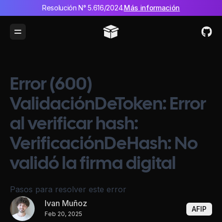
Resolución N° 5.616/2024.
Más información
Toggle Menu
Error (600)
ValidaciónDeToken: Error
al verificar hash:
VerificaciónDeHash: No
validó la firma digital
Pasos para resolver este error
Ivan Muñoz
AFIP
Feb 20, 2025