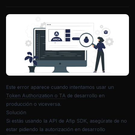
Este error aparece cuando intentamos usar un
Token Authorization o TA
de desarrollo en
producción o viceversa.
Solución
Si estás usando la
API de Afip SDK
, asegúrate de no
estar pidiendo la autorización en desarrollo