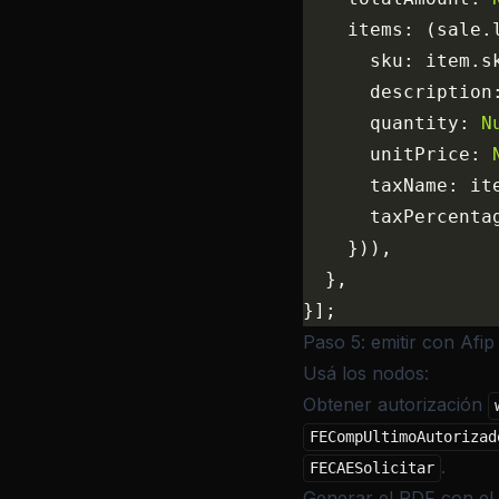
    items: (sale.
      sku: item.s
      description
      quantity: 
N
      unitPrice: 
      taxName: it
      taxPercenta
    })),
  },
}];
Paso 5: emitir con Afi
Usá los nodos:
Obtener autorización
FECompUltimoAutorizad
.
FECAESolicitar
Generar el PDF con el 