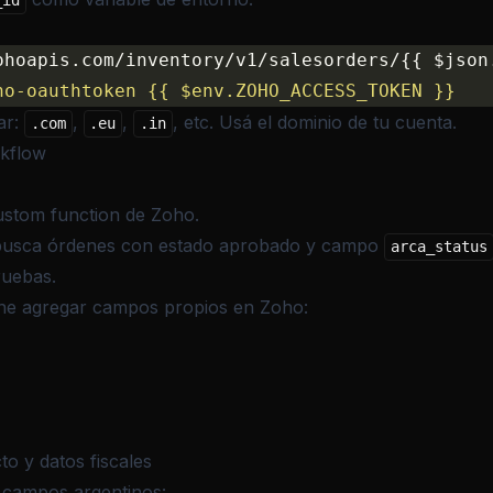
_id
ohoapis.com/inventory/v1/salesorders/{{ $json
ho-oauthtoken {{ $env.ZOHO_ACCESS_TOKEN }}
ar:
,
,
, etc. Usá el dominio de tu cuenta.
.com
.eu
.in
rkflow
stom function de Zoho.
 busca órdenes con estado aprobado y campo
arca_status
ruebas.
ne agregar campos propios en Zoho:
o y datos fiscales
 campos argentinos: