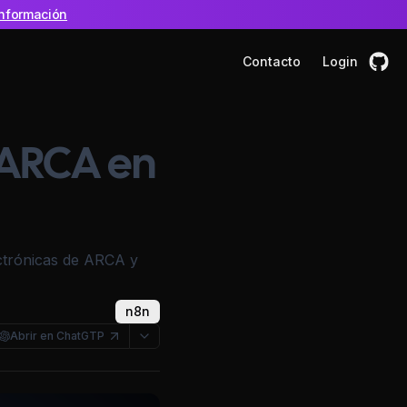
nformación
Contacto
Login
 ARCA en
ctrónicas de ARCA y
n8n
Abrir en ChatGTP