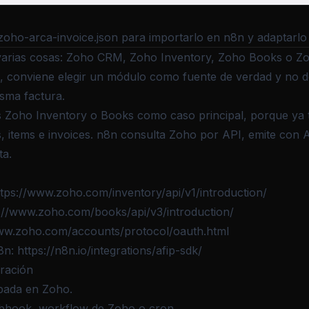
zoho-arca-invoice.json
para importarlo en n8n y adaptarlo
 varias cosas: Zoho CRM, Zoho Inventory, Zoho Books o 
a, conviene elegir un módulo como fuente de verdad y no d
sma factura.
s Zoho Inventory o Books como caso principal, porque ya 
s, items e invoices. n8n consulta Zoho por API, emite con A
ta.
ttps://www.zoho.com/inventory/api/v1/introduction/
://www.zoho.com/books/api/v3/introduction/
www.zoho.com/accounts/protocol/oauth.html
8n:
https://n8n.io/integrations/afip-sdk/
ración
bada en Zoho.
bhook, workflow de Zoho o cron.