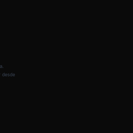
a.
r desde