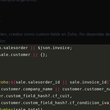
.
ten, crealos como custom fields en Zoho. No dependas de n
ón:
n.salesorder 
||
 $json.invoice;
sale.customer 
||
 {};
zoho:
${
sale.salesorder_id 
||
 sale.invoice_id
}
 customer.company_name 
||
 customer.customer_n
er.custom_field_hash?.cf_cuit,
 customer.custom_field_hash?.cf_condicion_iva
Number
(sale.total),