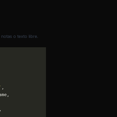
otas o texto libre.
`
,
ame,
,