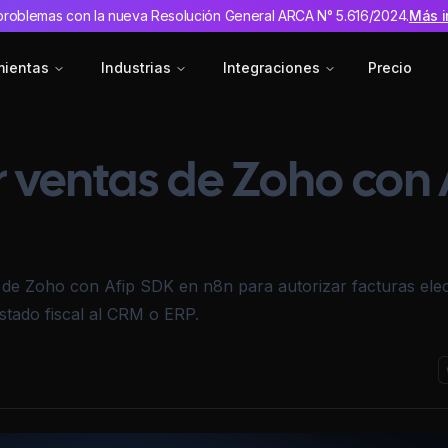
problemas con la nueva Resolución General ARCA N° 5.616/2024.
Más i
mientas
Industrias
Integraciones
Precio
r ventas de Zoho con
de Zoho con Afip SDK en n8n para autorizar facturas ele
tado fiscal al CRM o ERP.