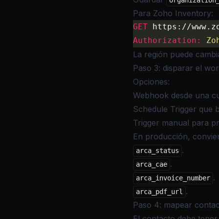
organization
Para Zoho Inventory:
GET
 https://www.z
Authorization:
 Zo
La región puede cambi
Paso 3: disparar el wo
Opciones:
Webhook desde una cu
Schedule Trigger que
Trigger manual para p
En producción, convie
.
arca_status
.
arca_cae
.
arca_invoice_number
.
arca_pdf_url
Paso 4: mapear contact
El contacto debe tener