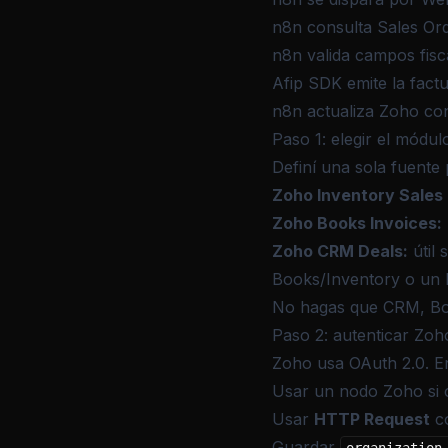
n8n consulta Sales Ord
n8n valida campos fisc
Afip SDK emite la fact
n8n actualiza Zoho c
Paso 1: elegir el módul
Definí una sola fuente 
Zoho Inventory Sales
Zoho Books Invoices:
Zoho CRM Deals:
útil 
Books/Inventory o un 
No hagas que CRM, Boo
Paso 2: autenticar Zo
Zoho usa OAuth 2.0. E
Usar un nodo Zoho si 
Usar
HTTP Request
co
Guardar