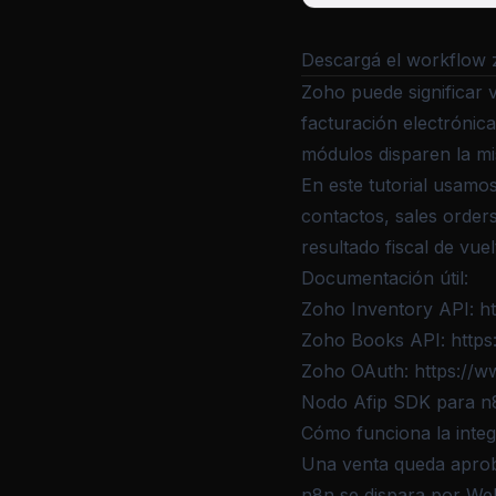
Descargá el workflow
Zoho puede significar
facturación electrónic
módulos disparen la mi
En este tutorial usamo
contactos, sales order
resultado fiscal de vuel
Documentación útil:
Zoho Inventory API:
h
Zoho Books API:
https
Zoho OAuth:
https://
Nodo Afip SDK para n
Cómo funciona la integ
Una venta queda apro
n8n se dispara por We