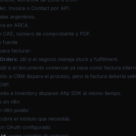
er, Invoice o Contact por API.
ales argentinos.
ura en ARCA.
on CAE, número de comprobante y PDF.
o fuente
para facturar:
 Orders:
útil si el negocio maneja stock y fulfillment.
útil si el documento comercial ya nace como factura intern
sólo si CRM dispara el proceso, pero la factura debería sali
ERP.
ks e Inventory disparen Afip SDK al mismo tiempo.
ho en n8n
n n8n podés:
cubre el módulo que necesitás.
n OAuth configurado.
como variable de entorno.