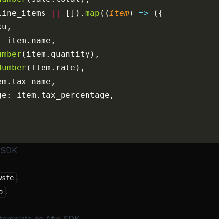
line_items 
||
 []).
map
((
item
) 
=>
 ({
ku,
: item.name,
umber
(item.quantity),
Number
(item.rate),
em.tax_name,
ge: item.tax_percentage,
p SDK
.
wsfe
.
o
template de Afip SDK.