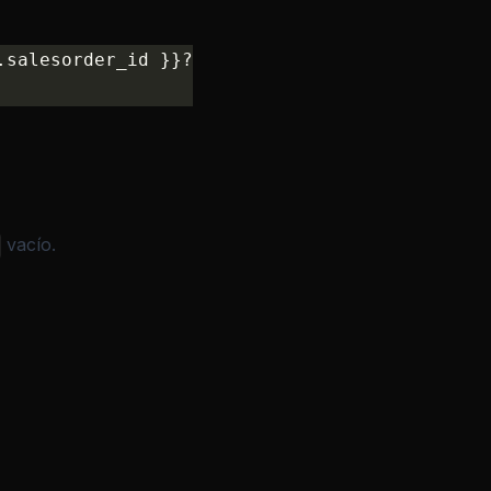
.salesorder_id }}?organization_id={{ $env.ZOH
vacío.