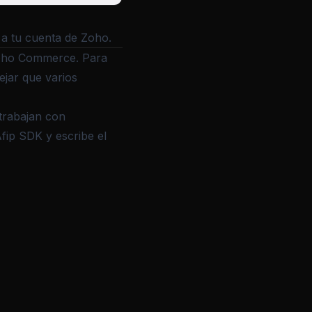
 a tu cuenta de Zoho.
Zoho Commerce. Para
ejar que varios
trabajan con
fip SDK y escribe el