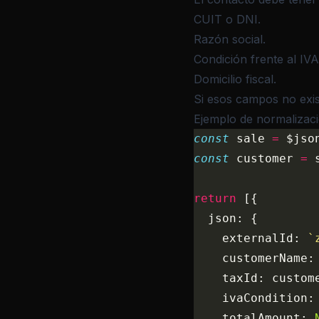
CUIT o DNI.
Razón social.
Condición frente al IVA
Domicilio fiscal.
Si esos campos no exis
Ejemplo de normalizaci
const
 sale 
=
 $jso
const
 customer 
=
 
return
 [{
  json: {
    externalId: 
`
    customerName:
    taxId: custom
    ivaCondition:
    totalAmount: 