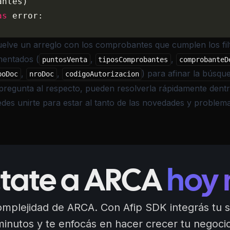
antes)
as
 error:
elve un arreglo con los comprobantes que cumplen los fil
mentados (
,
,
puntosVenta
tiposComprobantes
comprobanteD
,
,
) para afinar la búsqu
poDoc
nroDoc
codigoAutorizacion
pregunta al respecto, pueden resolverla rápidamente dent
des unirte para estar al tanto de las novedades y problema
tate a ARCA
hoy
complejidad de ARCA. Con Afip SDK integrás tu 
minutos y te enfocás en hacer crecer tu negocio