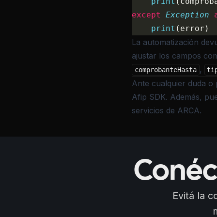
    print
(comprob
except
 Exception
 
    print
(error)
La automatización devu
ajustar los campos co
,
comprobanteHasta
ti
Ante cualquier duda o 
Afip SDK
. Además, pue
servicios de ARCA.
Conéc
Evitá la 