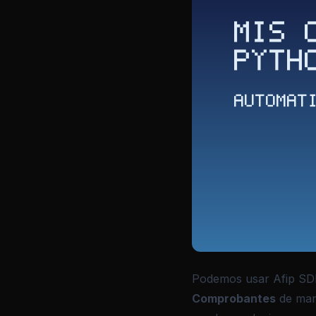
Podemos usar Afip SDK
Comprobantes
de mane