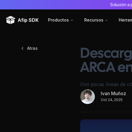
Solución a 
Afip SDK
Productos
Recursos
Herra
Atras
Descarg
ARCA en
Con pocas líneas de c
Ivan Muñoz
Oct 24, 2025