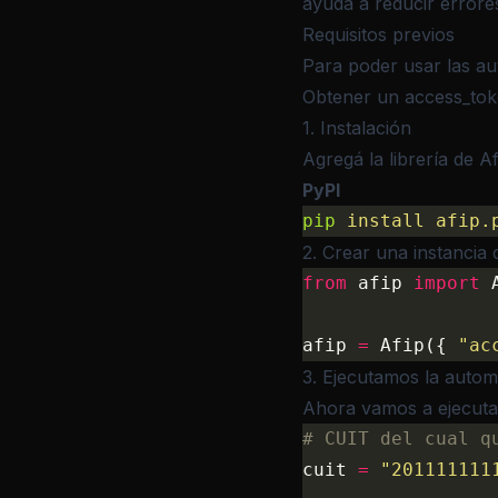
ayuda a reducir errore
Requisitos previos
Para poder usar las au
Obtener un access_tok
1. Instalación
Agregá la librería de
A
PyPI
pip
 install
 afip.
2. Crear una instancia 
from
 afip 
import
 
afip 
=
 Afip({ 
"ac
3. Ejecutamos la autom
Ahora vamos a ejecuta
# CUIT del cual q
cuit 
=
 "201111111