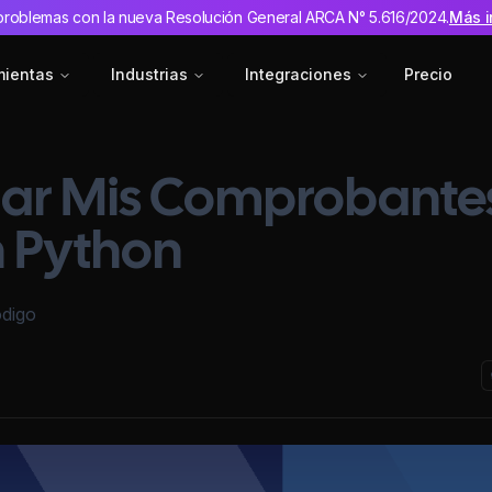
problemas con la nueva Resolución General ARCA N° 5.616/2024.
Más i
mientas
Industrias
Integraciones
Precio
ar Mis Comprobante
 Python
ódigo