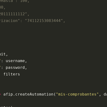
eHasta": 100,
80,
20111111112",
rizacion": "74112153083444",
uit,
"
: username,
"
: password,
: filters
=
 afip.createAutomation(
"mis-comprobantes"
, d