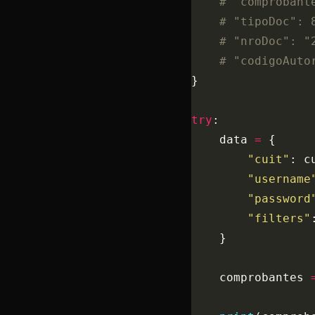
    # "comprobant
    # "tipoDoc": 
    # "nroDoc": "
    # "codigoAuto
}
try
:
    data 
=
 {
        "cuit"
: c
        "username
        "password
        "filters"
    }
    comprobantes 