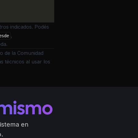
tros indicados. Podés
,
esde
eda.
ro de la
Comunidad
s técnicos al usar los
 mismo
sistema en
.