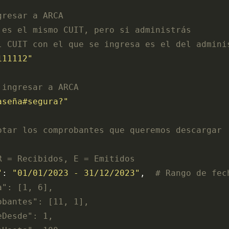
gresar a ARCA
 es el mismo CUIT, pero si administrás
l CUIT con el que se ingresa es el del admini
111112"
 ingresar a ARCA
aseña#segura?"
otar los comprobantes que queremos descargar
R = Recibidos, E = Emitidos
"
: 
"01/01/2023 - 31/12/2023"
,  
# Rango de fec
a": [1, 6],
obantes": [11, 1],
eDesde": 1,