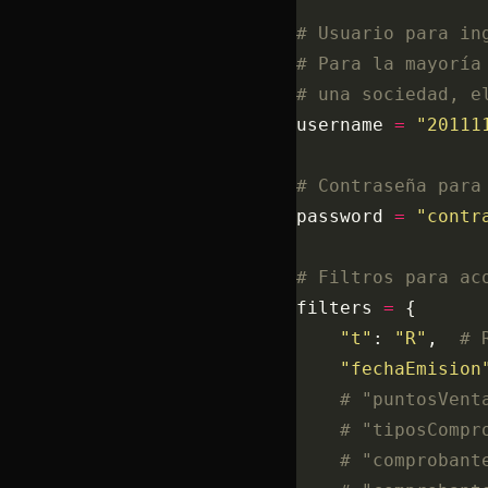
# Usuario para in
# Para la mayoría
# una sociedad, e
username 
=
 "20111
# Contraseña para
password 
=
 "contr
# Filtros para ac
filters 
=
 {
    "t"
: 
"R"
,  
# 
    "fechaEmision
    # "puntosVent
    # "tiposCompr
    # "comprobant