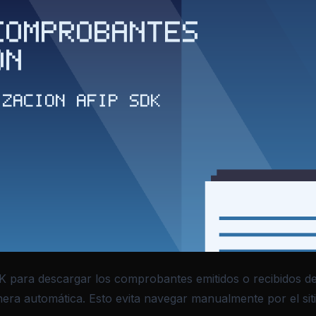
 para descargar los comprobantes emitidos o recibidos de
ra automática. Esto evita navegar manualmente por el si