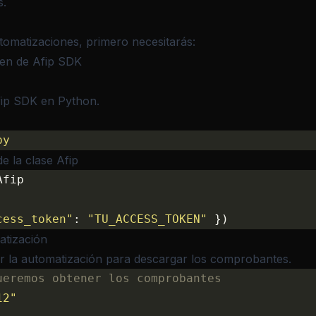
s.
tomatizaciones, primero necesitarás:
en de Afip SDK
fip SDK en Python
.
py
de la clase Afip
Afip
cess_token"
: 
"TU_ACCESS_TOKEN"
 })
atización
r la automatización para
descargar los comprobantes
.
ueremos obtener los comprobantes
12"