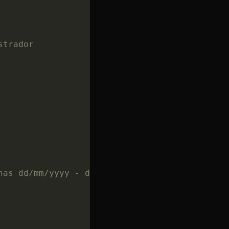
strador
has dd/mm/yyyy - dd/mm/yyyy