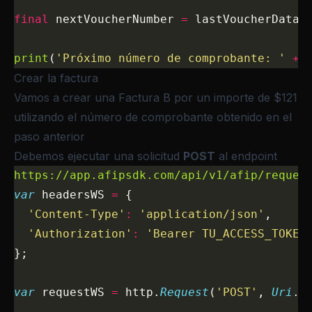
final
 nextVoucherNumber 
=
 lastVoucherData[
print
(
'Próximo número de comprobante: '
 +
 
Crear la factura
Vamos a crear una Factura B por un importe de $121
utilizando el número de comprobante obtenido en el
paso anterior
Debemos ejecutar una solicitud
POST
al endpoint
https://app.afipsdk.com/api/v1/afip/reques
var
 headersWS 
=
 {
  'Content-Type'
:
 'application/json'
,
  'Authorization'
:
 'Bearer TU_ACCESS_TOKEN
};
var
 requestWS 
=
 http.
Request
(
'POST'
, 
Uri
.
p