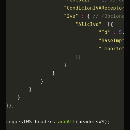
                	"CondicionIVAReceptor
                    "Iva"
 :
 { 
// (Opcional
                        "AlicIva"
:
 [{
                                "Id"
 :
 5
, 
                                "BaseImp"
 
                                "Importe"
 
                        }]
                    }
                }
            }
        }
    }
});
requestWS.headers.
addAll
(headersWS);