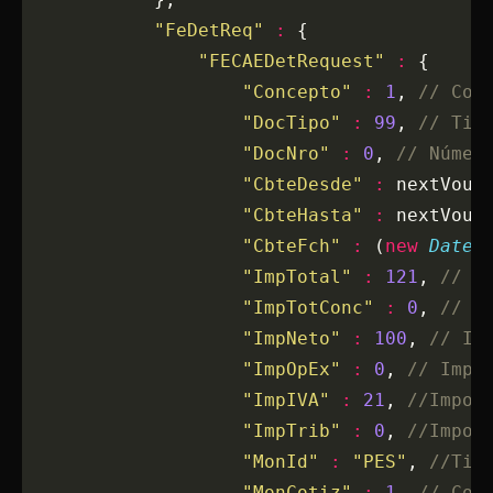
            "FeDetReq"
 :
 { 
                "FECAEDetRequest"
 :
 {
                    "Concepto"
 :
 1
, 
// Con
                    "DocTipo"
 :
 99
, 
// Tip
                    "DocNro"
 :
 0
, 
// Númer
                    "CbteDesde"
 :
 nextVouc
                    "CbteHasta"
 :
 nextVouc
                    "CbteFch"
 :
 (
new
 DateF
                    "ImpTotal"
 :
 121
, 
// I
                    "ImpTotConc"
 :
 0
, 
// I
                    "ImpNeto"
 :
 100
, 
// Im
                    "ImpOpEx"
 :
 0
, 
// Impo
                    "ImpIVA"
 :
 21
, 
//Impor
                    "ImpTrib"
 :
 0
, 
//Impor
                    "MonId"
 :
 "PES"
, 
//Tip
                    "MonCotiz"
 :
 1
, 
// Cot