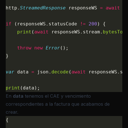
http.
StreamedResponse
 responseWS 
=
 await
 r
if
 (responseWS.statusCode 
!=
 200
) {
    print
(
await
 responseWS.stream.
bytesToS
    throw
 new
 Error
();
}
var
 data 
=
 json.
decode
(
await
 responseWS.st
print
(data);
En
data
tenemos el CAE y vencimiento
correspondientes a la factura que acabamos de
crear.
{
...