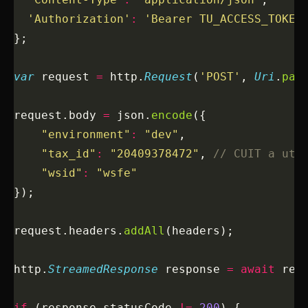
  'Authorization'
:
 'Bearer TU_ACCESS_TOKEN
};
var
 request 
=
 http.
Request
(
'POST'
, 
Uri
.
par
request.body 
=
 json.
encode
({
    "environment"
:
 "dev"
,
    "tax_id"
:
 "20409378472"
, 
// CUIT a uti
    "wsid"
:
 "wsfe"
});
request.headers.
addAll
(headers);
http.
StreamedResponse
 response 
=
 await
 req
if
 (response.statusCode 
!=
 200
) {