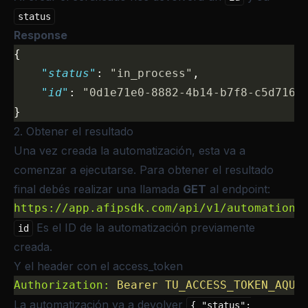
status
Response
{
    "status"
: 
"in_process"
,
    "id"
: 
"0d1e71e0-8882-4b14-b7f8-c5d7162
}
2. Obtener el resultado
Una vez creada la automatización, esta va a
comenzar a ejecutarse. Para obtener el resultado
final debés realizar una llamada
GET
al endpoint:
https://app.afipsdk.com/api/v1/automations
Es el ID de la automatización previamente
id
creada.
Y el header con el access_token
Authorization:
 Bearer
 TU_ACCESS_TOKEN_AQUI
La automatización va a devolver
{ "status":