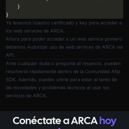
    }
}
Ya tenemos nuestro certificado y key para acceder a
los web services de ARCA.
Ahora para poder acceder a un web service primero
debemos
Autorizar uso de web services de ARCA via
API
.
Ante cualquier duda o pregunta al respecto, pueden
resolverla rápidamente dentro de la
Comunidad Afip
SDK
. Además, puedes unirte para estar al tanto de
las novedades y problemas técnicos al usar los
servicios de ARCA.
Conéctate a ARCA
hoy