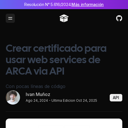
Resolución N° 5.616/2024.
Más información
Toggle Menu
Crear certificado para
usar web services de
ARCA via API
Con pocas líneas de código
Ivan Muñoz
API
Ago 24, 2024
- Ultima Edicion Oct 24, 2025