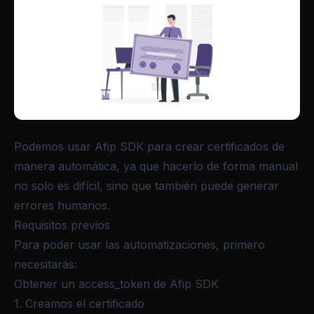
Podemos usar Afip SDK para crear certificados de
manera automática, ya que hacerlo de forma manual
no solo es difícil, sino que también puede generar
errores humanos.
Requisitos previos
Para poder usar las automatizaciones, primero
necesitarás:
Obtener un access_token de Afip SDK
1. Creamos el certificado