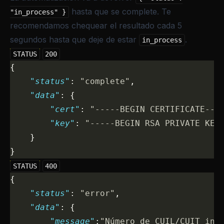
hasta que se complete. Te
"in_process" }
recomendamos chequear el resultado cada 5
segundos hasta que deje de estar
.
in_process
STATUS
200
{
    "status"
: 
"complete"
,
    "data"
: {
        "cert"
: 
"-----BEGIN CERTIFICATE---
        "key"
: 
"-----BEGIN RSA PRIVATE KEY
    }
}
STATUS
400
{
    "status"
: 
"error"
,
    "data"
: {
        "message"
:
"Número de CUIL/CUIT inc