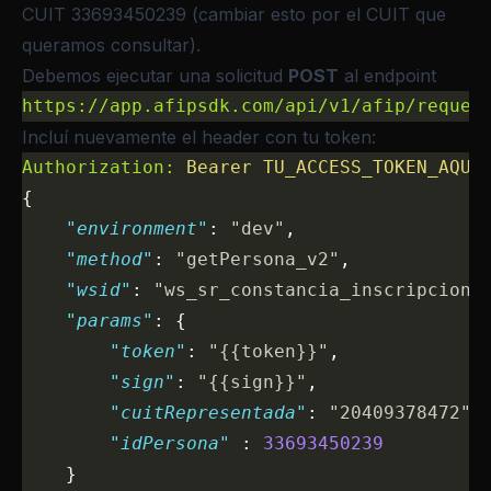
CUIT 33693450239 (cambiar esto por el CUIT que
queramos consultar).
Debemos ejecutar una solicitud
POST
al endpoint
https://app.afipsdk.com/api/v1/afip/reques
Incluí nuevamente el header con tu token:
Authorization:
 Bearer
 TU_ACCESS_TOKEN_AQUI
{
    "environment"
: 
"dev"
,
    "method"
: 
"getPersona_v2"
,
    "wsid"
: 
"ws_sr_constancia_inscripcion"
    "params"
: {
        "token"
: 
"{{token}}"
,
        "sign"
: 
"{{sign}}"
,
        "cuitRepresentada"
: 
"20409378472"
,
        "idPersona"
 : 
33693450239
    }