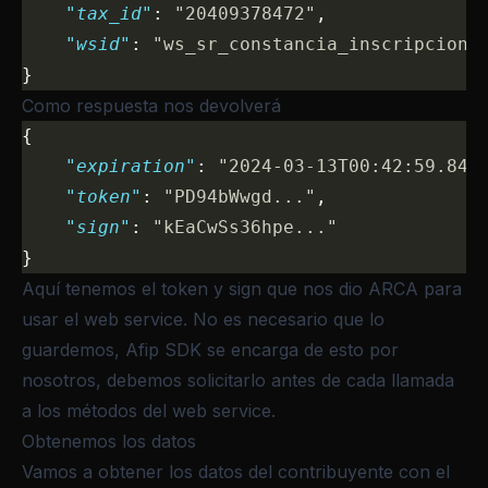
    "tax_id"
: 
"20409378472"
,
    "wsid"
: 
"ws_sr_constancia_inscripcion"
}
Como respuesta nos devolverá
{
    "expiration"
: 
"2024-03-13T00:42:59.845
    "token"
: 
"PD94bWwgd..."
,
    "sign"
: 
"kEaCwSs36hpe..."
}
Aquí tenemos el token y sign que nos dio ARCA para
usar el web service. No es necesario que lo
guardemos, Afip SDK se encarga de esto por
nosotros, debemos solicitarlo antes de cada llamada
a los métodos del web service.
Obtenemos los datos
Vamos a obtener los datos del contribuyente con el