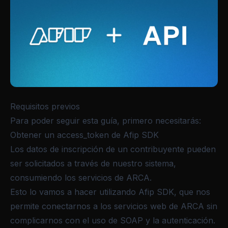
Requisitos previos
Para poder seguir esta guía, primero necesitarás:
Obtener un access_token de Afip SDK
Los datos de inscripción de un contribuyente pueden
ser solicitados a través de nuestro sistema,
consumiendo los servicios de ARCA.
Esto lo vamos a hacer utilizando Afip SDK, que nos
permite conectarnos a los servicios web de ARCA sin
complicarnos con el uso de SOAP y la autenticación.