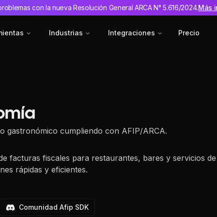
problemas con la nueva Resolución General ARCA N° 5.616/2024.
Más i
mientas
Industrias
Integraciones
Precio
omía
cio gastronómico cumpliendo con AFIP/ARCA.
 de facturas fiscales para restaurantes, bares y servicios de
nes rápidas y eficientes.
Comunidad Afip SDK