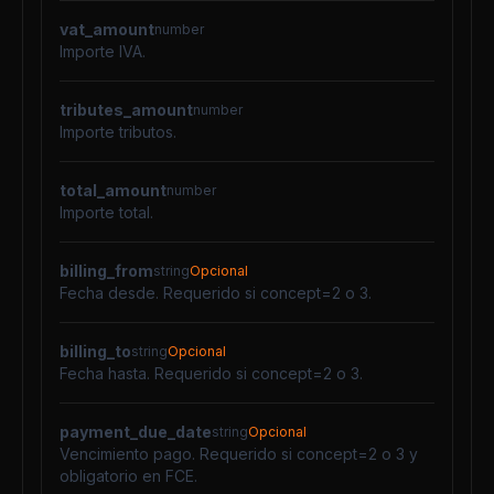
vat_amount
number
Importe IVA.
tributes_amount
number
Importe tributos.
total_amount
number
Importe total.
billing_from
string
Opcional
Fecha desde. Requerido si concept=2 o 3.
billing_to
string
Opcional
Fecha hasta. Requerido si concept=2 o 3.
payment_due_date
string
Opcional
Vencimiento pago. Requerido si concept=2 o 3 y
obligatorio en FCE.