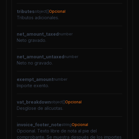
tributes
object[]
Opcional
Tributos adicionales.
net_amount_taxed
number
Neto gravado.
net_amount_untaxed
number
Neto no gravado.
exempt_amount
number
Importe exento.
vat_breakdown
object[]
Opcional
Desglose de alícuotas.
invoice_footer_note
string
Opcional
Opcional. Texto libre de nota al pie del
comprobante. Se muestra después de los importes