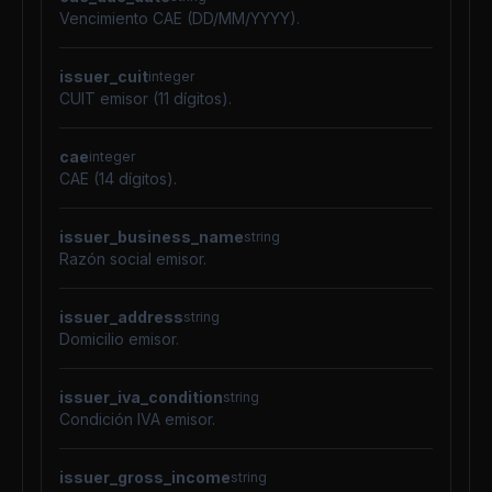
Vencimiento CAE (DD/MM/YYYY).
issuer_cuit
integer
CUIT emisor (11 dígitos).
cae
integer
CAE (14 dígitos).
issuer_business_name
string
Razón social emisor.
issuer_address
string
Domicilio emisor.
issuer_iva_condition
string
Condición IVA emisor.
issuer_gross_income
string