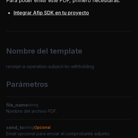
Para poder emitir este PDF, primero necesitarás:
Integrar Afip SDK en tu proyecto
Nombre del template
receipt-a-operation-subject-to-withholding
Parámetros
file_name
string
Nombre del archivo PDF.
send_to
string
Opcional
Email opcional para enviar el comprobante adjunto.