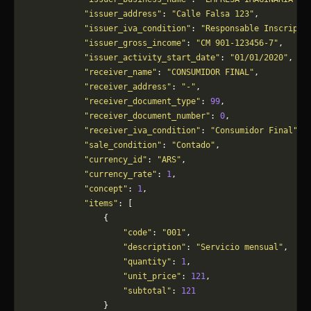
            "issuer_address"
: 
"Calle Falsa 123"
,
            "issuer_iva_condition"
: 
"Responsable Inscripto
            "issuer_gross_income"
: 
"CM 901-123456-7"
,
            "issuer_activity_start_date"
: 
"01/01/2020"
,
            "receiver_name"
: 
"CONSUMIDOR FINAL"
,
            "receiver_address"
: 
"-"
,
            "receiver_document_type"
: 
99
,
            "receiver_document_number"
: 
0
,
            "receiver_iva_condition"
: 
"Consumidor Final"
,
            "sale_condition"
: 
"Contado"
,
            "currency_id"
: 
"ARS"
,
            "currency_rate"
: 
1
,
            "concept"
: 
1
,
            "items"
: [
                {
                    "code"
: 
"001"
,
                    "description"
: 
"Servicio mensual"
,
                    "quantity"
: 
1
,
                    "unit_price"
: 
121
,
                    "subtotal"
: 
121
                }