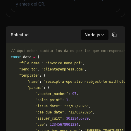
y antes del QR.
Solicitud
Node.js
Copiar
// Aqui deben cambiar los datos por los que correspondan. 
const
 data 
=
 {
    "file_name"
: 
"invoice_name.pdf"
,
    "send_to"
: 
"
cliente@empresa.com
"
,
    "template"
: {
        "name"
: 
"receipt-a-operation-subject-to-withholdin
        "params"
: {
            "voucher_number"
: 
97
,
            "sales_point"
: 
1
,
            "issue_date"
: 
"27/02/2026"
,
            "cae_due_date"
: 
"12/03/2026"
,
            "issuer_cuit"
: 
30123456789
,
            "cae"
: 
12345678901234
,
            "issuer_business_name"
: 
"EMPRESA IMAGINARIA S.