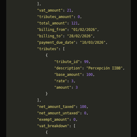
            ],
            "vat_amount"
: 
21
,
            "tributes_amount"
: 
0
,
            "total_amount"
: 
121
,
            "billing_from"
: 
"01/02/2026"
,
            "billing_to"
: 
"28/02/2026"
,
            "payment_due_date"
: 
"10/03/2026"
,
            "tributes"
: [
                {
                    "tribute_id"
: 
99
,
                    "description"
: 
"Percepción IIBB"
,
                    "base_amount"
: 
100
,
                    "rate"
: 
3
,
                    "amount"
: 
3
                }
            ],
            "net_amount_taxed"
: 
100
,
            "net_amount_untaxed"
: 
0
,
            "exempt_amount"
: 
0
,
            "vat_breakdown"
: [
                {