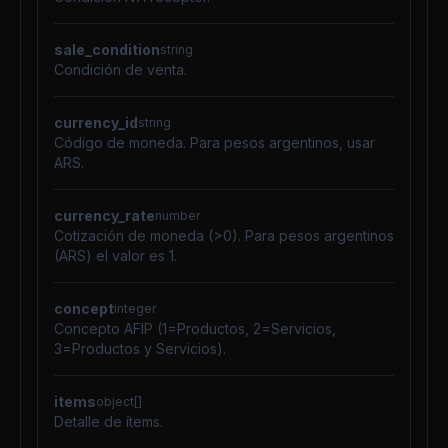
sale_condition
string
Condición de venta.
currency_id
string
Código de moneda. Para pesos argentinos, usar
ARS.
currency_rate
number
Cotización de moneda (>0). Para pesos argentinos
(ARS) el valor es 1.
concept
integer
Concepto AFIP (1=Productos, 2=Servicios,
3=Productos y Servicios).
items
object[]
Detalle de ítems.