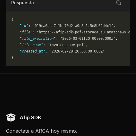
Respuesta
Copiar
{
    "id"
: 
"019ca6aa-7f1b-70d2-a9c3-1f5e8b62d4c1"
,
    "file"
: 
"https://afip-sdk-pdf-storage.s3.amazonaws.com
    "file_expiration"
: 
"2026-03-01T20:00:00.000Z"
,
    "file_name"
: 
"invoice_name.pdf"
,
    "created_at"
: 
"2026-02-28T20:00:00.000Z"
}
Afip SDK
Conectate a ARCA hoy mismo.