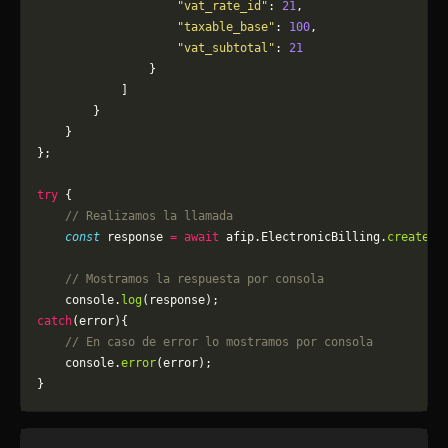
                    "vat_rate_id"
: 
21
,
                    "taxable_base"
: 
100
,
                    "vat_subtotal"
: 
21
                }
            ]
        }
    }
};
try
 {
    // Realizamos la llamada
    const
 response 
=
 await
 afip.ElectronicBilling.
createPD
    // Mostramos la respuesta por consola
    console.
log
(response);
catch
(error){
    // En caso de error lo mostramos por consola
	console.
error
(error);
}