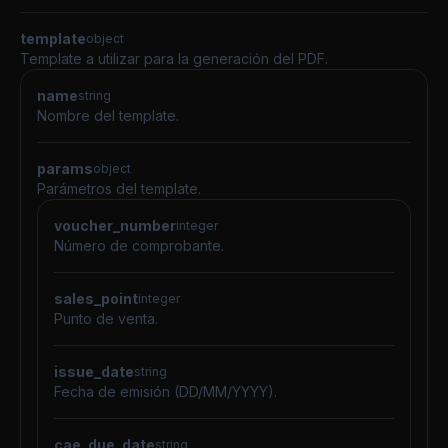
template
object
Template a utilizar para la generación del PDF.
name
string
Nombre del template.
params
object
Parámetros del template.
voucher_number
integer
Número de comprobante.
sales_point
integer
Punto de venta.
issue_date
string
Fecha de emisión (DD/MM/YYYY).
cae_due_date
string