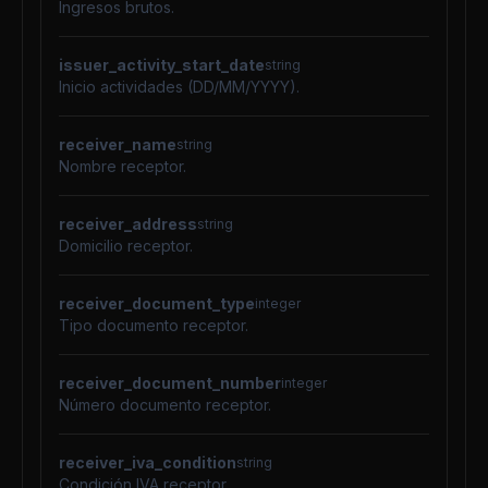
Ingresos brutos.
issuer_activity_start_date
string
Inicio actividades (DD/MM/YYYY).
receiver_name
string
Nombre receptor.
receiver_address
string
Domicilio receptor.
receiver_document_type
integer
Tipo documento receptor.
receiver_document_number
integer
Número documento receptor.
receiver_iva_condition
string
Condición IVA receptor.