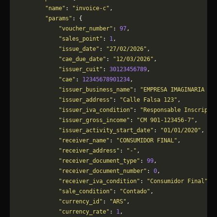
        "name"
: 
"invoice-c"
,
        "params"
: {
            "voucher_number"
: 
97
,
            "sales_point"
: 
1
,
            "issue_date"
: 
"27/02/2026"
,
            "cae_due_date"
: 
"12/03/2026"
,
            "issuer_cuit"
: 
30123456789
,
            "cae"
: 
12345678901234
,
            "issuer_business_name"
: 
"EMPRESA IMAGINARIA S.
            "issuer_address"
: 
"Calle Falsa 123"
,
            "issuer_iva_condition"
: 
"Responsable Inscripto
            "issuer_gross_income"
: 
"CM 901-123456-7"
,
            "issuer_activity_start_date"
: 
"01/01/2020"
,
            "receiver_name"
: 
"CONSUMIDOR FINAL"
,
            "receiver_address"
: 
"-"
,
            "receiver_document_type"
: 
99
,
            "receiver_document_number"
: 
0
,
            "receiver_iva_condition"
: 
"Consumidor Final"
,
            "sale_condition"
: 
"Contado"
,
            "currency_id"
: 
"ARS"
,
            "currency_rate"
: 
1
,