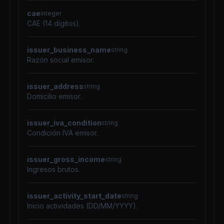
cae
integer
CAE (14 dígitos).
issuer_business_name
string
Razón social emisor.
issuer_address
string
Domicilio emisor.
issuer_iva_condition
string
Condición IVA emisor.
issuer_gross_income
string
Ingresos brutos.
issuer_activity_start_date
string
Inicio actividades (DD/MM/YYYY).