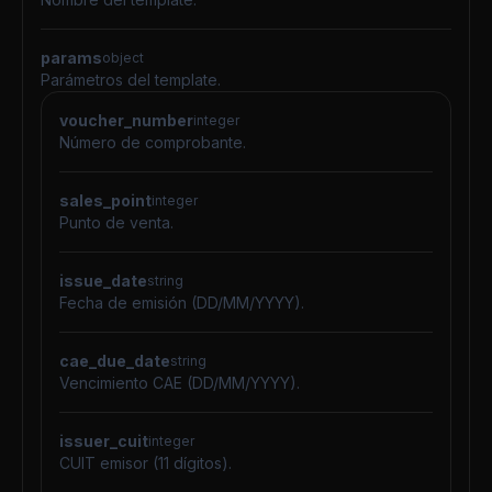
params
object
Parámetros del template.
voucher_number
integer
Número de comprobante.
sales_point
integer
Punto de venta.
issue_date
string
Fecha de emisión (DD/MM/YYYY).
cae_due_date
string
Vencimiento CAE (DD/MM/YYYY).
issuer_cuit
integer
CUIT emisor (11 dígitos).