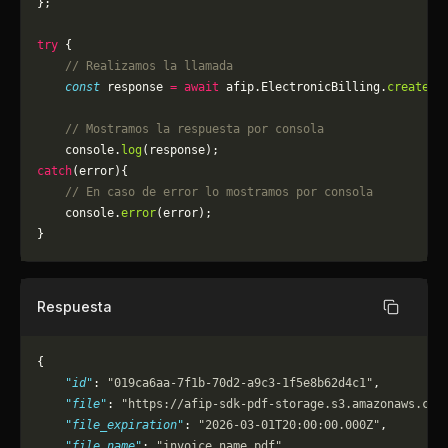
};
try
 {
    // Realizamos la llamada
    const
 response 
=
 await
 afip.ElectronicBilling.
createPD
    // Mostramos la respuesta por consola
    console.
log
(response);
catch
(error){
    // En caso de error lo mostramos por consola
	console.
error
(error);
}
Respuesta
Copiar
{
    "id"
: 
"019ca6aa-7f1b-70d2-a9c3-1f5e8b62d4c1"
,
    "file"
: 
"https://afip-sdk-pdf-storage.s3.amazonaws.com
    "file_expiration"
: 
"2026-03-01T20:00:00.000Z"
,
    "file_name"
: 
"invoice_name.pdf"
,