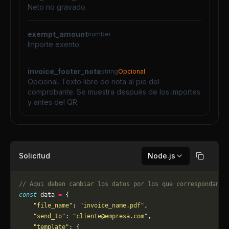
Neto no gravado.
exempt_amount
number
Importe exento.
invoice_footer_note
string
Opcional
Opcional. Texto libre de nota al pie del
comprobante. Se muestra después de los importes
y antes del QR.
Solicitud
Node.js
Copiar
// Aqui deben cambiar los datos por los que correspondan. 
const
 data 
=
 {
    "file_name"
: 
"invoice_name.pdf"
,
    "send_to"
: 
"
cliente@empresa.com
"
,
    "template"
: {