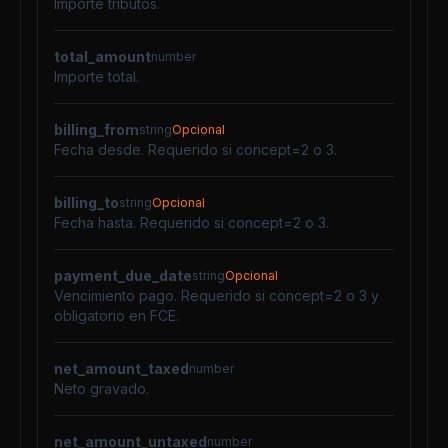
Importe tributos.
total_amount
number
Importe total.
billing_from
string
Opcional
Fecha desde. Requerido si concept=2 o 3.
billing_to
string
Opcional
Fecha hasta. Requerido si concept=2 o 3.
payment_due_date
string
Opcional
Vencimiento pago. Requerido si concept=2 o 3 y
obligatorio en FCE.
net_amount_taxed
number
Neto gravado.
net_amount_untaxed
number