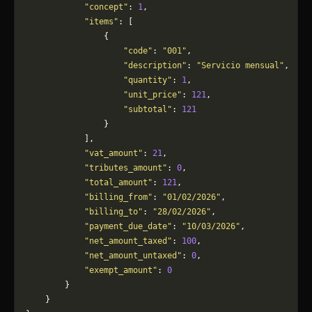
            "concept"
: 
1
,
            "items"
: [
                {
                    "code"
: 
"001"
,
                    "description"
: 
"Servicio mensual"
,
                    "quantity"
: 
1
,
                    "unit_price"
: 
121
,
                    "subtotal"
: 
121
                }
            ],
            "vat_amount"
: 
21
,
            "tributes_amount"
: 
0
,
            "total_amount"
: 
121
,
            "billing_from"
: 
"01/02/2026"
,
            "billing_to"
: 
"28/02/2026"
,
            "payment_due_date"
: 
"10/03/2026"
,
            "net_amount_taxed"
: 
100
,
            "net_amount_untaxed"
: 
0
,
            "exempt_amount"
: 
0
        }
    }