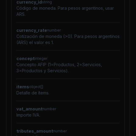
currency_id
string
Código de moneda. Para pesos argentinos, usar
ARS.
currency_rate
number
Cotización de moneda (>0). Para pesos argentinos
(ARS) el valor es 1.
concept
integer
Concepto AFIP (1=Productos, 2=Servicios,
3=Productos y Servicios).
items
object[]
Detalle de ítems.
vat_amount
number
Importe IVA.
tributes_amount
number