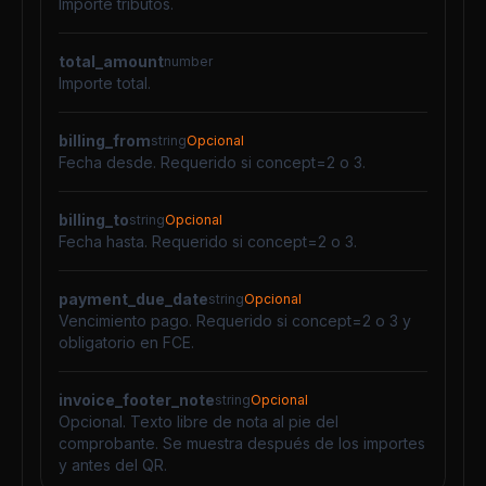
Importe tributos.
total_amount
number
Importe total.
billing_from
string
Opcional
Fecha desde. Requerido si concept=2 o 3.
billing_to
string
Opcional
Fecha hasta. Requerido si concept=2 o 3.
payment_due_date
string
Opcional
Vencimiento pago. Requerido si concept=2 o 3 y
obligatorio en FCE.
invoice_footer_note
string
Opcional
Opcional. Texto libre de nota al pie del
comprobante. Se muestra después de los importes
y antes del QR.