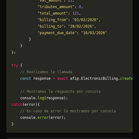
            "vat_amount"
: 
21
,
            "tributes_amount"
: 
0
,
            "total_amount"
: 
121
,
            "billing_from"
: 
"01/02/2026"
,
            "billing_to"
: 
"28/02/2026"
,
            "payment_due_date"
: 
"10/03/2026"
        }
    }
};
try
 {
    // Realizamos la llamada
    const
 response 
=
 await
 afip.ElectronicBilling.
createPD
    // Mostramos la respuesta por consola
    console.
log
(response);
catch
(error){
    // En caso de error lo mostramos por consola
	console.
error
(error);
}