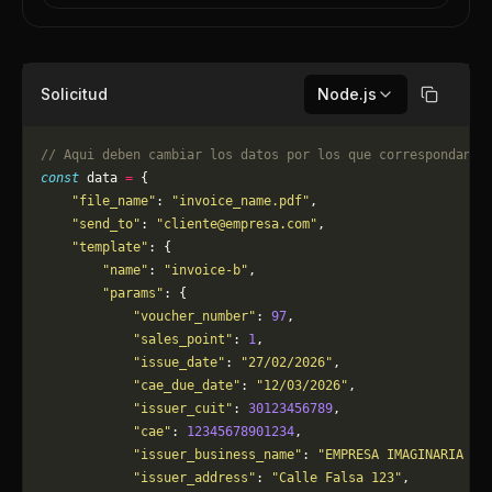
Solicitud
Node.js
Copiar
// Aqui deben cambiar los datos por los que correspondan. 
const
 data 
=
 {
    "file_name"
: 
"invoice_name.pdf"
,
    "send_to"
: 
"
cliente@empresa.com
"
,
    "template"
: {
        "name"
: 
"invoice-b"
,
        "params"
: {
            "voucher_number"
: 
97
,
            "sales_point"
: 
1
,
            "issue_date"
: 
"27/02/2026"
,
            "cae_due_date"
: 
"12/03/2026"
,
            "issuer_cuit"
: 
30123456789
,
            "cae"
: 
12345678901234
,
            "issuer_business_name"
: 
"EMPRESA IMAGINARIA S.
            "issuer_address"
: 
"Calle Falsa 123"
,