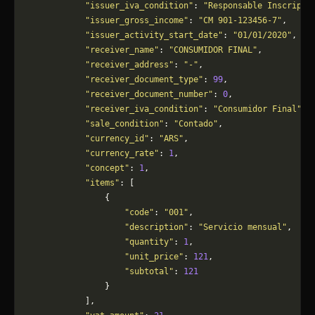
            "issuer_iva_condition"
: 
"Responsable Inscripto
            "issuer_gross_income"
: 
"CM 901-123456-7"
,
            "issuer_activity_start_date"
: 
"01/01/2020"
,
            "receiver_name"
: 
"CONSUMIDOR FINAL"
,
            "receiver_address"
: 
"-"
,
            "receiver_document_type"
: 
99
,
            "receiver_document_number"
: 
0
,
            "receiver_iva_condition"
: 
"Consumidor Final"
,
            "sale_condition"
: 
"Contado"
,
            "currency_id"
: 
"ARS"
,
            "currency_rate"
: 
1
,
            "concept"
: 
1
,
            "items"
: [
                {
                    "code"
: 
"001"
,
                    "description"
: 
"Servicio mensual"
,
                    "quantity"
: 
1
,
                    "unit_price"
: 
121
,
                    "subtotal"
: 
121
                }
            ],