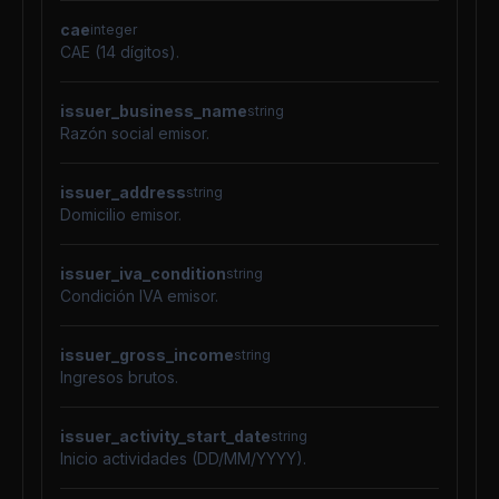
cae
integer
CAE (14 dígitos).
issuer_business_name
string
Razón social emisor.
issuer_address
string
Domicilio emisor.
issuer_iva_condition
string
Condición IVA emisor.
issuer_gross_income
string
Ingresos brutos.
issuer_activity_start_date
string
Inicio actividades (DD/MM/YYYY).