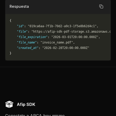
Respuesta
Copiar
{
    "id"
: 
"019ca6aa-7f1b-70d2-a9c3-1f5e8b62d4c1"
,
    "file"
: 
"https://afip-sdk-pdf-storage.s3.amazonaws.com
    "file_expiration"
: 
"2026-03-01T20:00:00.000Z"
,
    "file_name"
: 
"invoice_name.pdf"
,
    "created_at"
: 
"2026-02-28T20:00:00.000Z"
}
Afip SDK
Conectate a ARCA hoy mismo.