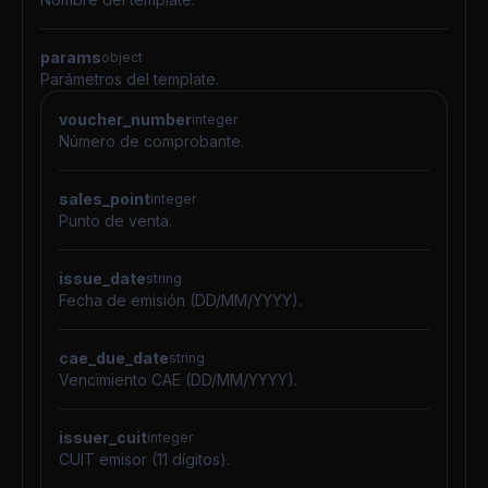
params
object
Parámetros del template.
voucher_number
integer
Número de comprobante.
sales_point
integer
Punto de venta.
issue_date
string
Fecha de emisión (DD/MM/YYYY).
cae_due_date
string
Vencimiento CAE (DD/MM/YYYY).
issuer_cuit
integer
CUIT emisor (11 dígitos).