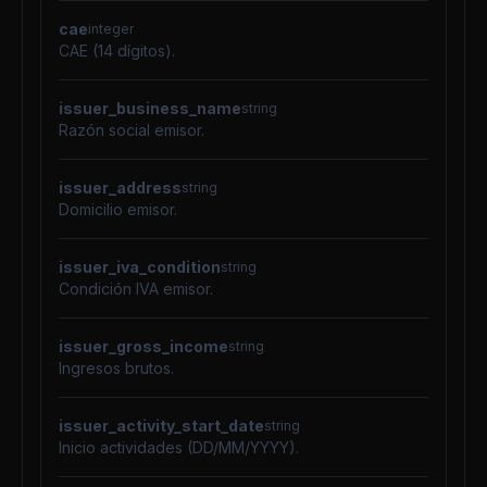
cae
integer
CAE (14 dígitos).
issuer_business_name
string
Razón social emisor.
issuer_address
string
Domicilio emisor.
issuer_iva_condition
string
Condición IVA emisor.
issuer_gross_income
string
Ingresos brutos.
issuer_activity_start_date
string
Inicio actividades (DD/MM/YYYY).