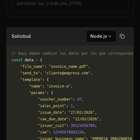
permitido: tax_credit_law_27618.
Solicitud
Node.js
Copiar
// Aqui deben cambiar los datos por los que correspondan. 
const
 data 
=
 {
    "file_name"
: 
"invoice_name.pdf"
,
    "send_to"
: 
"
cliente@empresa.com
"
,
    "template"
: {
        "name"
: 
"invoice-a"
,
        "params"
: {
            "voucher_number"
: 
97
,
            "sales_point"
: 
1
,
            "issue_date"
: 
"27/02/2026"
,
            "cae_due_date"
: 
"12/03/2026"
,
            "issuer_cuit"
: 
30123456789
,
            "cae"
: 
12345678901234
,
            "issuer_business_name"
: 
"EMPRESA IMAGINARIA S.