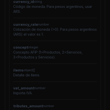
currency_id
string
Código de moneda. Para pesos argentinos, usar
ARS.
currency_rate
number
Cotización de moneda (>0). Para pesos argentinos
(ARS) el valor es 1.
concept
integer
Concepto AFIP (1=Productos, 2=Servicios,
3=Productos y Servicios).
items
object[]
Detalle de ítems.
vat_amount
number
Importe IVA.
tributes_amount
number