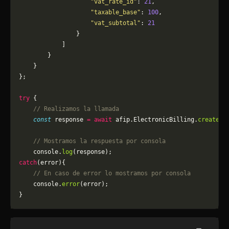
                    "vat_rate_id"
: 
21
,
                    "taxable_base"
: 
100
,
                    "vat_subtotal"
: 
21
                }
            ]
        }
    }
};
try
 {
    // Realizamos la llamada
    const
 response 
=
 await
 afip.ElectronicBilling.
createPD
    // Mostramos la respuesta por consola
    console.
log
(response);
catch
(error){
    // En caso de error lo mostramos por consola
	console.
error
(error);
}