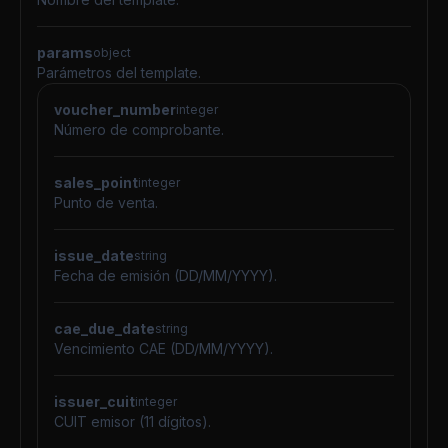
params
object
Parámetros del template.
voucher_number
integer
Número de comprobante.
sales_point
integer
Punto de venta.
issue_date
string
Fecha de emisión (DD/MM/YYYY).
cae_due_date
string
Vencimiento CAE (DD/MM/YYYY).
issuer_cuit
integer
CUIT emisor (11 dígitos).