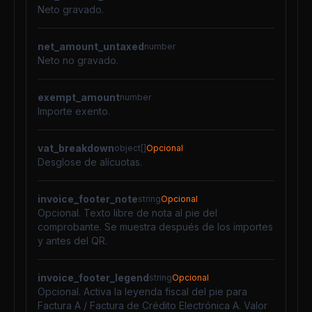
Neto gravado.
net_amount_untaxed
number
Neto no gravado.
exempt_amount
number
Importe exento.
vat_breakdown
object[]
Opcional
Desglose de alícuotas.
invoice_footer_note
string
Opcional
Opcional. Texto libre de nota al pie del
comprobante. Se muestra después de los importes
y antes del QR.
invoice_footer_legend
string
Opcional
Opcional. Activa la leyenda fiscal del pie para
Factura A / Factura de Crédito Electrónica A. Valor