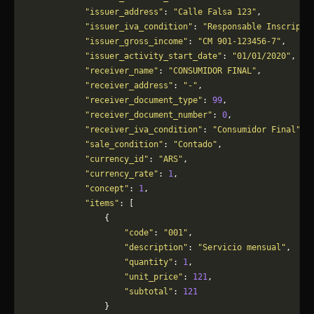
            "issuer_address"
: 
"Calle Falsa 123"
,
            "issuer_iva_condition"
: 
"Responsable Inscripto
            "issuer_gross_income"
: 
"CM 901-123456-7"
,
            "issuer_activity_start_date"
: 
"01/01/2020"
,
            "receiver_name"
: 
"CONSUMIDOR FINAL"
,
            "receiver_address"
: 
"-"
,
            "receiver_document_type"
: 
99
,
            "receiver_document_number"
: 
0
,
            "receiver_iva_condition"
: 
"Consumidor Final"
,
            "sale_condition"
: 
"Contado"
,
            "currency_id"
: 
"ARS"
,
            "currency_rate"
: 
1
,
            "concept"
: 
1
,
            "items"
: [
                {
                    "code"
: 
"001"
,
                    "description"
: 
"Servicio mensual"
,
                    "quantity"
: 
1
,
                    "unit_price"
: 
121
,
                    "subtotal"
: 
121
                }