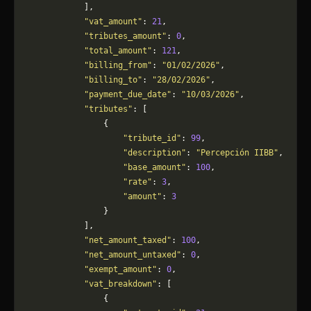
            ],
            "vat_amount"
: 
21
,
            "tributes_amount"
: 
0
,
            "total_amount"
: 
121
,
            "billing_from"
: 
"01/02/2026"
,
            "billing_to"
: 
"28/02/2026"
,
            "payment_due_date"
: 
"10/03/2026"
,
            "tributes"
: [
                {
                    "tribute_id"
: 
99
,
                    "description"
: 
"Percepción IIBB"
,
                    "base_amount"
: 
100
,
                    "rate"
: 
3
,
                    "amount"
: 
3
                }
            ],
            "net_amount_taxed"
: 
100
,
            "net_amount_untaxed"
: 
0
,
            "exempt_amount"
: 
0
,
            "vat_breakdown"
: [
                {