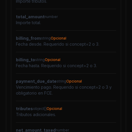
Importe tributos.
total_amount
number
Importe total.
billing_from
string
Opcional
Fecha desde. Requerido si concept=2 o 3.
billing_to
string
Opcional
Fecha hasta. Requerido si concept=2 o 3.
payment_due_date
string
Opcional
Vencimiento pago. Requerido si concept=2 o 3 y
obligatorio en FCE.
tributes
object[]
Opcional
Tributos adicionales.
net_amount_taxed
number