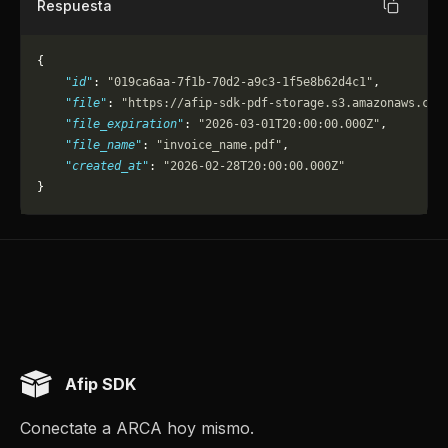
Respuesta
Copiar
{
    "id"
: 
"019ca6aa-7f1b-70d2-a9c3-1f5e8b62d4c1"
,
    "file"
: 
"https://afip-sdk-pdf-storage.s3.amazonaws.com
    "file_expiration"
: 
"2026-03-01T20:00:00.000Z"
,
    "file_name"
: 
"invoice_name.pdf"
,
    "created_at"
: 
"2026-02-28T20:00:00.000Z"
}
Afip SDK
Conectate a ARCA hoy mismo.