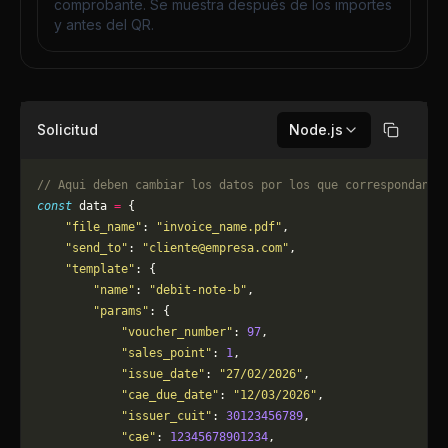
comprobante. Se muestra después de los importes
y antes del QR.
Solicitud
Node.js
Copiar
// Aqui deben cambiar los datos por los que correspondan. 
const
 data 
=
 {
    "file_name"
: 
"invoice_name.pdf"
,
    "send_to"
: 
"
cliente@empresa.com
"
,
    "template"
: {
        "name"
: 
"debit-note-b"
,
        "params"
: {
            "voucher_number"
: 
97
,
            "sales_point"
: 
1
,
            "issue_date"
: 
"27/02/2026"
,
            "cae_due_date"
: 
"12/03/2026"
,
            "issuer_cuit"
: 
30123456789
,
            "cae"
: 
12345678901234
,