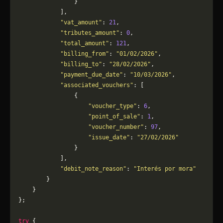
                }
            ],
            "vat_amount"
: 
21
,
            "tributes_amount"
: 
0
,
            "total_amount"
: 
121
,
            "billing_from"
: 
"01/02/2026"
,
            "billing_to"
: 
"28/02/2026"
,
            "payment_due_date"
: 
"10/03/2026"
,
            "associated_vouchers"
: [
                {
                    "voucher_type"
: 
6
,
                    "point_of_sale"
: 
1
,
                    "voucher_number"
: 
97
,
                    "issue_date"
: 
"27/02/2026"
                }
            ],
            "debit_note_reason"
: 
"Interés por mora"
        }
    }
};
try
 {