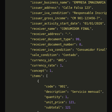
            "issuer_business_name"
: 
"EMPRESA IMAGINARIA S.
            "issuer_address"
: 
"Calle Falsa 123"
,
            "issuer_iva_condition"
: 
"Responsable Inscripto
            "issuer_gross_income"
: 
"CM 901-123456-7"
,
            "issuer_activity_start_date"
: 
"01/01/2020"
,
            "receiver_name"
: 
"CONSUMIDOR FINAL"
,
            "receiver_address"
: 
"-"
,
            "receiver_document_type"
: 
99
,
            "receiver_document_number"
: 
0
,
            "receiver_iva_condition"
: 
"Consumidor Final"
,
            "sale_condition"
: 
"Contado"
,
            "currency_id"
: 
"ARS"
,
            "currency_rate"
: 
1
,
            "concept"
: 
1
,
            "items"
: [
                {
                    "code"
: 
"001"
,
                    "description"
: 
"Servicio mensual"
,
                    "quantity"
: 
1
,
                    "unit_price"
: 
121
,
                    "subtotal"
: 
121