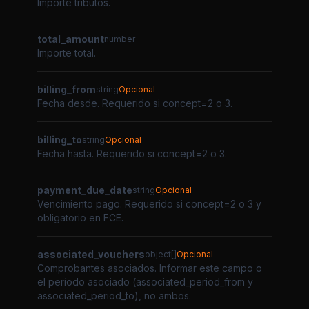
Importe tributos.
total_amount
number
Importe total.
billing_from
string
Opcional
Fecha desde. Requerido si concept=2 o 3.
billing_to
string
Opcional
Fecha hasta. Requerido si concept=2 o 3.
payment_due_date
string
Opcional
Vencimiento pago. Requerido si concept=2 o 3 y
obligatorio en FCE.
associated_vouchers
object[]
Opcional
Comprobantes asociados. Informar este campo o
el período asociado (associated_period_from y
associated_period_to), no ambos.