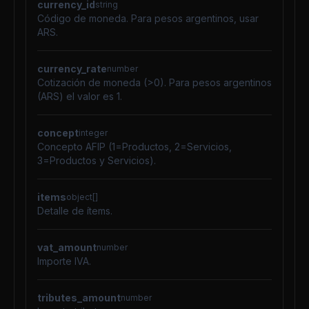
currency_id
string
Código de moneda. Para pesos argentinos, usar
ARS.
currency_rate
number
Cotización de moneda (>0). Para pesos argentinos
(ARS) el valor es 1.
concept
integer
Concepto AFIP (1=Productos, 2=Servicios,
3=Productos y Servicios).
items
object[]
Detalle de ítems.
vat_amount
number
Importe IVA.
tributes_amount
number