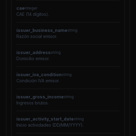
cae
integer
CAE (14 dígitos).
issuer_business_name
string
Razón social emisor.
issuer_address
string
Domicilio emisor.
issuer_iva_condition
string
Condición IVA emisor.
issuer_gross_income
string
Ingresos brutos.
issuer_activity_start_date
string
Inicio actividades (DD/MM/YYYY).