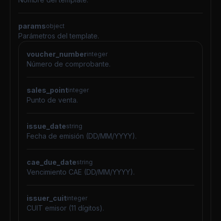
params
object
Parámetros del template.
voucher_number
integer
Número de comprobante.
sales_point
integer
Punto de venta.
issue_date
string
Fecha de emisión (DD/MM/YYYY).
cae_due_date
string
Vencimiento CAE (DD/MM/YYYY).
issuer_cuit
integer
CUIT emisor (11 dígitos).