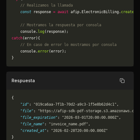
    // Realizamos la llamada
    const
 response 
=
 await
 afip.ElectronicBilling.
createPD
    // Mostramos la respuesta por consola
    console.
log
(response);
catch
(error){
    // En caso de error lo mostramos por consola
	console.
error
(error);
}
Respuesta
Copiar
{
    "id"
: 
"019ca6aa-7f1b-70d2-a9c3-1f5e8b62d4c1"
,
    "file"
: 
"https://afip-sdk-pdf-storage.s3.amazonaws.com
    "file_expiration"
: 
"2026-03-01T20:00:00.000Z"
,
    "file_name"
: 
"invoice_name.pdf"
,
    "created_at"
: 
"2026-02-28T20:00:00.000Z"
}