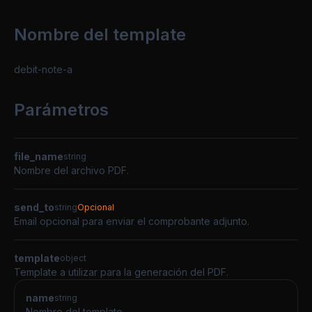
Nombre del template
debit-note-a
Parámetros
file_name
string
Nombre del archivo PDF.
send_to
string
Opcional
Email opcional para enviar el comprobante adjunto.
template
object
Template a utilizar para la generación del PDF.
name
string
Nombre del template.