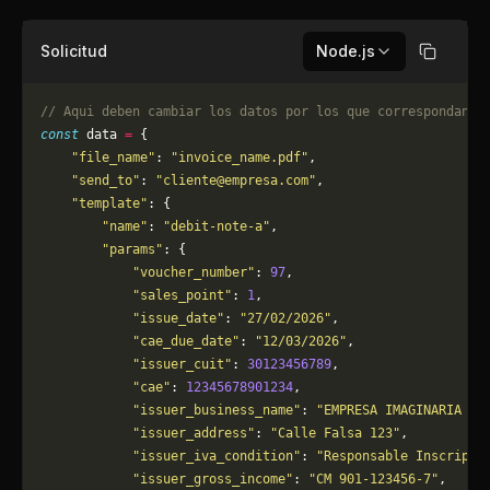
Solicitud
Node.js
Copiar
// Aqui deben cambiar los datos por los que correspondan. 
const
 data 
=
 {
    "file_name"
: 
"invoice_name.pdf"
,
    "send_to"
: 
"
cliente@empresa.com
"
,
    "template"
: {
        "name"
: 
"debit-note-a"
,
        "params"
: {
            "voucher_number"
: 
97
,
            "sales_point"
: 
1
,
            "issue_date"
: 
"27/02/2026"
,
            "cae_due_date"
: 
"12/03/2026"
,
            "issuer_cuit"
: 
30123456789
,
            "cae"
: 
12345678901234
,
            "issuer_business_name"
: 
"EMPRESA IMAGINARIA S.
            "issuer_address"
: 
"Calle Falsa 123"
,
            "issuer_iva_condition"
: 
"Responsable Inscripto
            "issuer_gross_income"
: 
"CM 901-123456-7"
,