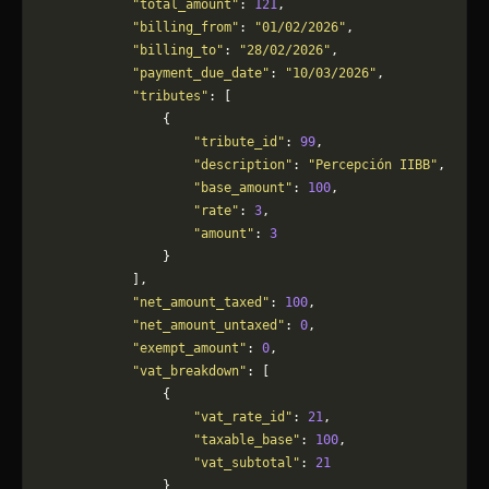
            "total_amount"
: 
121
,
            "billing_from"
: 
"01/02/2026"
,
            "billing_to"
: 
"28/02/2026"
,
            "payment_due_date"
: 
"10/03/2026"
,
            "tributes"
: [
                {
                    "tribute_id"
: 
99
,
                    "description"
: 
"Percepción IIBB"
,
                    "base_amount"
: 
100
,
                    "rate"
: 
3
,
                    "amount"
: 
3
                }
            ],
            "net_amount_taxed"
: 
100
,
            "net_amount_untaxed"
: 
0
,
            "exempt_amount"
: 
0
,
            "vat_breakdown"
: [
                {
                    "vat_rate_id"
: 
21
,
                    "taxable_base"
: 
100
,
                    "vat_subtotal"
: 
21
                }