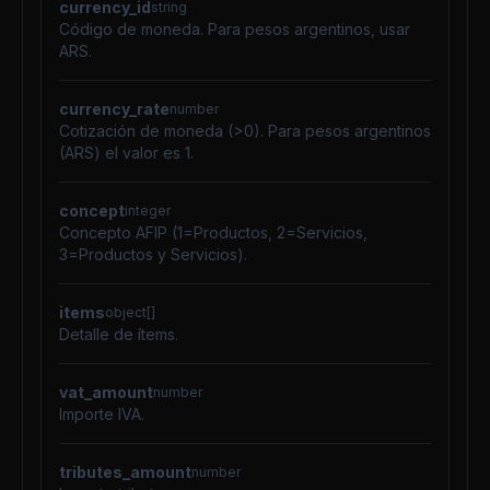
currency_id
string
Código de moneda. Para pesos argentinos, usar
ARS.
currency_rate
number
Cotización de moneda (>0). Para pesos argentinos
(ARS) el valor es 1.
concept
integer
Concepto AFIP (1=Productos, 2=Servicios,
3=Productos y Servicios).
items
object[]
Detalle de ítems.
vat_amount
number
Importe IVA.
tributes_amount
number