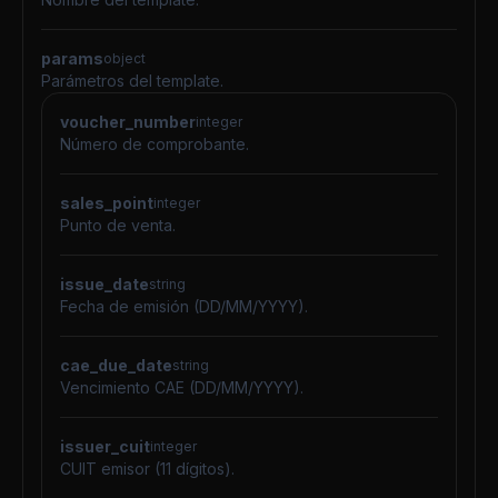
params
object
Parámetros del template.
voucher_number
integer
Número de comprobante.
sales_point
integer
Punto de venta.
issue_date
string
Fecha de emisión (DD/MM/YYYY).
cae_due_date
string
Vencimiento CAE (DD/MM/YYYY).
issuer_cuit
integer
CUIT emisor (11 dígitos).