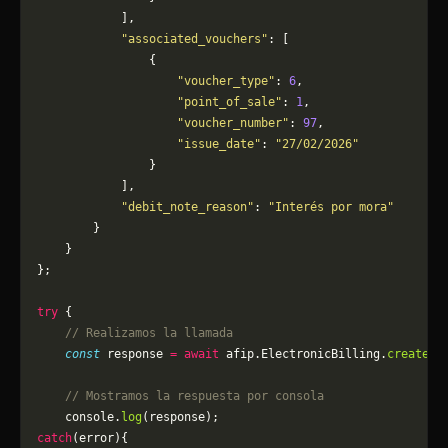
            ],
            "associated_vouchers"
: [
                {
                    "voucher_type"
: 
6
,
                    "point_of_sale"
: 
1
,
                    "voucher_number"
: 
97
,
                    "issue_date"
: 
"27/02/2026"
                }
            ],
            "debit_note_reason"
: 
"Interés por mora"
        }
    }
};
try
 {
    // Realizamos la llamada
    const
 response 
=
 await
 afip.ElectronicBilling.
createPD
    // Mostramos la respuesta por consola
    console.
log
(response);
catch
(error){