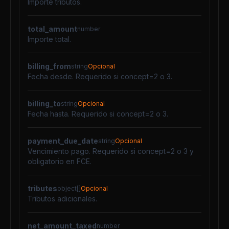
Importe tributos.
total_amount
number
Importe total.
billing_from
string
Opcional
Fecha desde. Requerido si concept=2 o 3.
billing_to
string
Opcional
Fecha hasta. Requerido si concept=2 o 3.
payment_due_date
string
Opcional
Vencimiento pago. Requerido si concept=2 o 3 y
obligatorio en FCE.
tributes
object[]
Opcional
Tributos adicionales.
net_amount_taxed
number