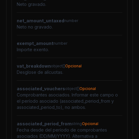
Neto gravado.
net_amount_untaxed
number
Neto no gravado.
exempt_amount
number
Importe exento.
vat_breakdown
object[]
Opcional
Desglose de alícuotas.
associated_vouchers
object[]
Opcional
Comprobantes asociados. Informar este campo o
el período asociado (associated_period_from y
associated_period_to), no ambos.
associated_period_from
string
Opcional
Fecha desde del período de comprobantes
asociados (DD/MM/YYYY). Alternativa a