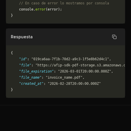
    // En caso de error lo mostramos por consola
	console.
error
(error);
}
Respuesta
Copiar
{
    "id"
: 
"019ca6aa-7f1b-70d2-a9c3-1f5e8b62d4c1"
,
    "file"
: 
"https://afip-sdk-pdf-storage.s3.amazonaws.com
    "file_expiration"
: 
"2026-03-01T20:00:00.000Z"
,
    "file_name"
: 
"invoice_name.pdf"
,
    "created_at"
: 
"2026-02-28T20:00:00.000Z"
}