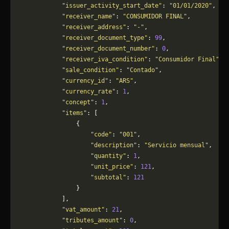
            "issuer_activity_start_date"
: 
"01/01/2020"
,
            "receiver_name"
: 
"CONSUMIDOR FINAL"
,
            "receiver_address"
: 
"-"
,
            "receiver_document_type"
: 
99
,
            "receiver_document_number"
: 
0
,
            "receiver_iva_condition"
: 
"Consumidor Final"
,
            "sale_condition"
: 
"Contado"
,
            "currency_id"
: 
"ARS"
,
            "currency_rate"
: 
1
,
            "concept"
: 
1
,
            "items"
: [
                {
                    "code"
: 
"001"
,
                    "description"
: 
"Servicio mensual"
,
                    "quantity"
: 
1
,
                    "unit_price"
: 
121
,
                    "subtotal"
: 
121
                }
            ],
            "vat_amount"
: 
21
,
            "tributes_amount"
: 
0
,