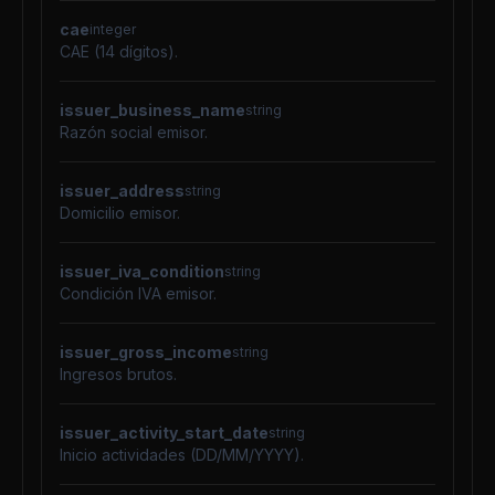
cae
integer
CAE (14 dígitos).
issuer_business_name
string
Razón social emisor.
issuer_address
string
Domicilio emisor.
issuer_iva_condition
string
Condición IVA emisor.
issuer_gross_income
string
Ingresos brutos.
issuer_activity_start_date
string
Inicio actividades (DD/MM/YYYY).