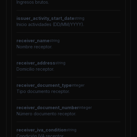
Ingresos brutos.
issuer_activity_start_date
string
Inicio actividades (DD/MM/YYYY).
receiver_name
string
Nombre receptor.
receiver_address
string
Domicilio receptor.
receiver_document_type
integer
Tipo documento receptor.
receiver_document_number
integer
Número documento receptor.
receiver_iva_condition
string
Condición IVA receptor.