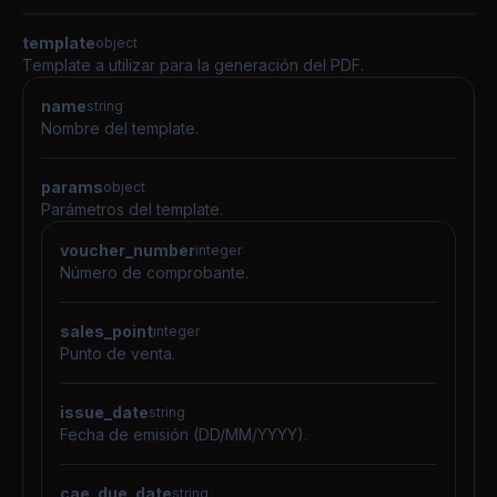
template
object
Template a utilizar para la generación del PDF.
name
string
Nombre del template.
params
object
Parámetros del template.
voucher_number
integer
Número de comprobante.
sales_point
integer
Punto de venta.
issue_date
string
Fecha de emisión (DD/MM/YYYY).
cae_due_date
string