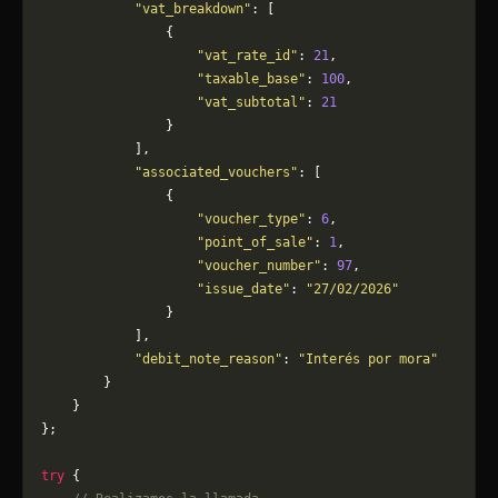
            "vat_breakdown"
: [
                {
                    "vat_rate_id"
: 
21
,
                    "taxable_base"
: 
100
,
                    "vat_subtotal"
: 
21
                }
            ],
            "associated_vouchers"
: [
                {
                    "voucher_type"
: 
6
,
                    "point_of_sale"
: 
1
,
                    "voucher_number"
: 
97
,
                    "issue_date"
: 
"27/02/2026"
                }
            ],
            "debit_note_reason"
: 
"Interés por mora"
        }
    }
};
try
 {