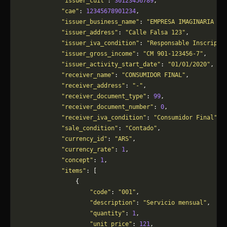
            "issuer_cuit"
: 
30123456789
,
            "cae"
: 
12345678901234
,
            "issuer_business_name"
: 
"EMPRESA IMAGINARIA S.
            "issuer_address"
: 
"Calle Falsa 123"
,
            "issuer_iva_condition"
: 
"Responsable Inscripto
            "issuer_gross_income"
: 
"CM 901-123456-7"
,
            "issuer_activity_start_date"
: 
"01/01/2020"
,
            "receiver_name"
: 
"CONSUMIDOR FINAL"
,
            "receiver_address"
: 
"-"
,
            "receiver_document_type"
: 
99
,
            "receiver_document_number"
: 
0
,
            "receiver_iva_condition"
: 
"Consumidor Final"
,
            "sale_condition"
: 
"Contado"
,
            "currency_id"
: 
"ARS"
,
            "currency_rate"
: 
1
,
            "concept"
: 
1
,
            "items"
: [
                {
                    "code"
: 
"001"
,
                    "description"
: 
"Servicio mensual"
,
                    "quantity"
: 
1
,
                    "unit_price"
: 
121
,