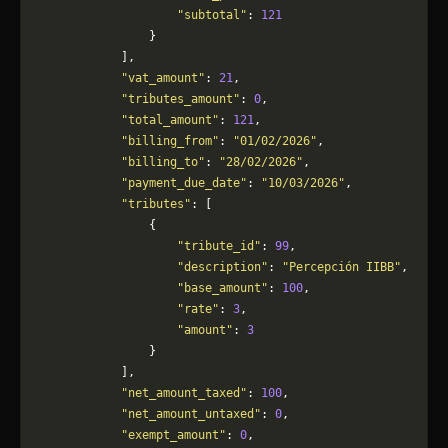
                    "subtotal"
: 
121
                }
            ],
            "vat_amount"
: 
21
,
            "tributes_amount"
: 
0
,
            "total_amount"
: 
121
,
            "billing_from"
: 
"01/02/2026"
,
            "billing_to"
: 
"28/02/2026"
,
            "payment_due_date"
: 
"10/03/2026"
,
            "tributes"
: [
                {
                    "tribute_id"
: 
99
,
                    "description"
: 
"Percepción IIBB"
,
                    "base_amount"
: 
100
,
                    "rate"
: 
3
,
                    "amount"
: 
3
                }
            ],
            "net_amount_taxed"
: 
100
,
            "net_amount_untaxed"
: 
0
,
            "exempt_amount"
: 
0
,