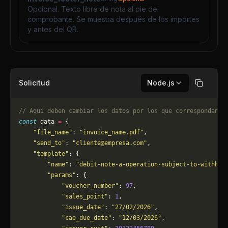
Opcional. Texto libre de nota al pie del
comprobante. Se muestra después de los importes
y antes del QR.
Solicitud
Node.js
Copiar
// Aqui deben cambiar los datos por los que correspondan. 
const
 data 
=
 {
    "file_name"
: 
"invoice_name.pdf"
,
    "send_to"
: 
"
cliente@empresa.com
"
,
    "template"
: {
        "name"
: 
"debit-note-a-operation-subject-to-withhol
        "params"
: {
            "voucher_number"
: 
97
,
            "sales_point"
: 
1
,
            "issue_date"
: 
"27/02/2026"
,
            "cae_due_date"
: 
"12/03/2026"
,