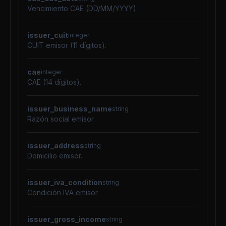
Vencimiento CAE (DD/MM/YYYY).
issuer_cuit
integer
CUIT emisor (11 dígitos).
cae
integer
CAE (14 dígitos).
issuer_business_name
string
Razón social emisor.
issuer_address
string
Domicilio emisor.
issuer_iva_condition
string
Condición IVA emisor.
issuer_gross_income
string