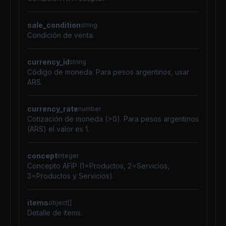
sale_condition
string
Condición de venta.
currency_id
string
Código de moneda. Para pesos argentinos, usar
ARS.
currency_rate
number
Cotización de moneda (>0). Para pesos argentinos
(ARS) el valor es 1.
concept
integer
Concepto AFIP (1=Productos, 2=Servicios,
3=Productos y Servicios).
items
object[]
Detalle de ítems.