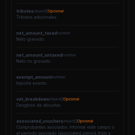
tributes
object[]
Opcional
Tributos adicionales.
net_amount_taxed
number
Neto gravado.
net_amount_untaxed
number
Neto no gravado.
exempt_amount
number
Importe exento.
vat_breakdown
object[]
Opcional
Desglose de alícuotas.
associated_vouchers
object[]
Opcional
Comprobantes asociados. Informar este campo o
el período asociado (associated_period_from y