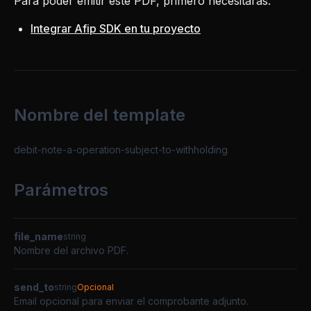
Para poder emitir este PDF, primero necesitarás:
Integrar Afip SDK en tu proyecto
Nombre del template
debit-note-a-operation-subject-to-withholding
Parámetros
file_name
string
Nombre del archivo PDF.
send_to
string
Opcional
Email opcional para enviar el comprobante adjunto.