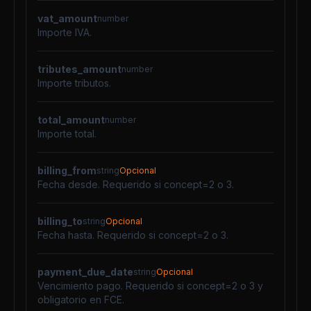
vat_amount
number
Importe IVA.
tributes_amount
number
Importe tributos.
total_amount
number
Importe total.
billing_from
string
Opcional
Fecha desde. Requerido si concept=2 o 3.
billing_to
string
Opcional
Fecha hasta. Requerido si concept=2 o 3.
payment_due_date
string
Opcional
Vencimiento pago. Requerido si concept=2 o 3 y
obligatorio en FCE.