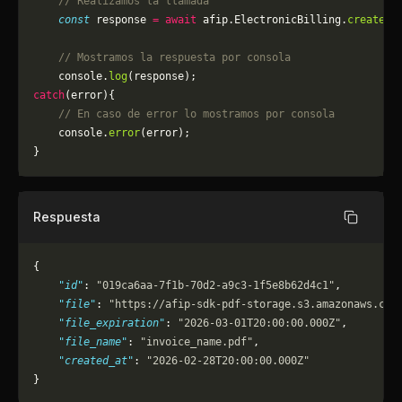
    // Realizamos la llamada
    const
 response 
=
 await
 afip.ElectronicBilling.
createPD
    // Mostramos la respuesta por consola
    console.
log
(response);
catch
(error){
    // En caso de error lo mostramos por consola
	console.
error
(error);
}
Respuesta
Copiar
{
    "id"
: 
"019ca6aa-7f1b-70d2-a9c3-1f5e8b62d4c1"
,
    "file"
: 
"https://afip-sdk-pdf-storage.s3.amazonaws.com
    "file_expiration"
: 
"2026-03-01T20:00:00.000Z"
,
    "file_name"
: 
"invoice_name.pdf"
,
    "created_at"
: 
"2026-02-28T20:00:00.000Z"
}