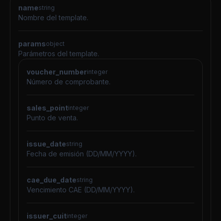
name
string
Nombre del template.
params
object
Parámetros del template.
voucher_number
integer
Número de comprobante.
sales_point
integer
Punto de venta.
issue_date
string
Fecha de emisión (DD/MM/YYYY).
cae_due_date
string
Vencimiento CAE (DD/MM/YYYY).
issuer_cuit
integer