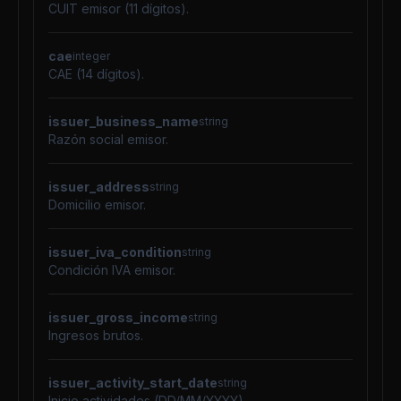
CUIT emisor (11 dígitos).
cae
integer
CAE (14 dígitos).
issuer_business_name
string
Razón social emisor.
issuer_address
string
Domicilio emisor.
issuer_iva_condition
string
Condición IVA emisor.
issuer_gross_income
string
Ingresos brutos.
issuer_activity_start_date
string
Inicio actividades (DD/MM/YYYY).