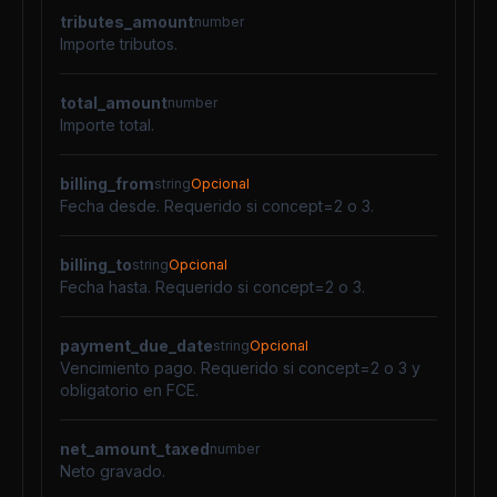
tributes_amount
number
Importe tributos.
total_amount
number
Importe total.
billing_from
string
Opcional
Fecha desde. Requerido si concept=2 o 3.
billing_to
string
Opcional
Fecha hasta. Requerido si concept=2 o 3.
payment_due_date
string
Opcional
Vencimiento pago. Requerido si concept=2 o 3 y
obligatorio en FCE.
net_amount_taxed
number
Neto gravado.