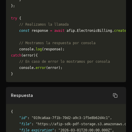
};
try
 {
    // Realizamos la llamada
    const
 response 
=
 await
 afip.ElectronicBilling.
createPD
    // Mostramos la respuesta por consola
    console.
log
(response);
catch
(error){
    // En caso de error lo mostramos por consola
	console.
error
(error);
}
Respuesta
Copiar
{
    "id"
: 
"019ca6aa-7f1b-70d2-a9c3-1f5e8b62d4c1"
,
    "file"
: 
"https://afip-sdk-pdf-storage.s3.amazonaws.com
    "file_expiration"
: 
"2026-03-01T20:00:00.000Z"
,