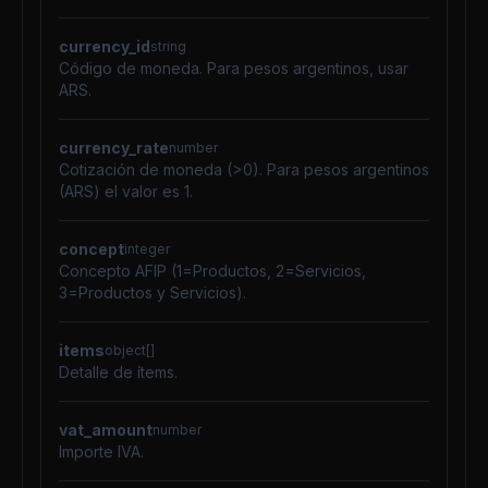
currency_id
string
Código de moneda. Para pesos argentinos, usar
ARS.
currency_rate
number
Cotización de moneda (>0). Para pesos argentinos
(ARS) el valor es 1.
concept
integer
Concepto AFIP (1=Productos, 2=Servicios,
3=Productos y Servicios).
items
object[]
Detalle de ítems.
vat_amount
number
Importe IVA.