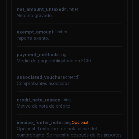
net_amount_untaxed
number
Neto no gravado.
exempt_amount
number
Importe exento.
payment_method
string
Medio de pago (obligatorio en FCE).
associated_vouchers
object[]
Comprobantes asociados.
credit_note_reason
string
Motivo de nota de crédito.
invoice_footer_note
string
Opcional
Opcional. Texto libre de nota al pie del
comprobante. Se muestra después de los importes