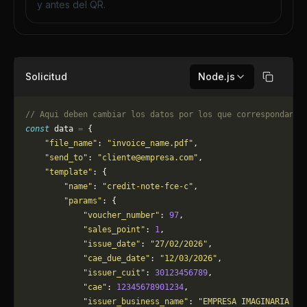
y antes del QR.
Solicitud
Node.js
Copiar
// Aqui deben cambiar los datos por los que correspondan. 
const
 data 
=
 {
    "file_name"
: 
"invoice_name.pdf"
,
    "send_to"
: 
"
cliente@empresa.com
"
,
    "template"
: {
        "name"
: 
"credit-note-fce-c"
,
        "params"
: {
            "voucher_number"
: 
97
,
            "sales_point"
: 
1
,
            "issue_date"
: 
"27/02/2026"
,
            "cae_due_date"
: 
"12/03/2026"
,
            "issuer_cuit"
: 
30123456789
,
            "cae"
: 
12345678901234
,
            "issuer_business_name"
: 
"EMPRESA IMAGINARIA S.