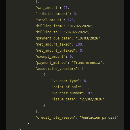
            ],
            "vat_amount"
: 
21
,
            "tributes_amount"
: 
0
,
            "total_amount"
: 
121
,
            "billing_from"
: 
"01/02/2026"
,
            "billing_to"
: 
"28/02/2026"
,
            "payment_due_date"
: 
"10/03/2026"
,
            "net_amount_taxed"
: 
100
,
            "net_amount_untaxed"
: 
0
,
            "exempt_amount"
: 
0
,
            "payment_method"
: 
"Transferencia"
,
            "associated_vouchers"
: [
                {
                    "voucher_type"
: 
6
,
                    "point_of_sale"
: 
1
,
                    "voucher_number"
: 
97
,
                    "issue_date"
: 
"27/02/2026"
                }
            ],
            "credit_note_reason"
: 
"Anulación parcial"
        }
    }