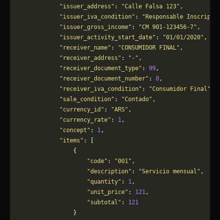
            "issuer_address"
: 
"Calle Falsa 123"
,
            "issuer_iva_condition"
: 
"Responsable Inscripto
            "issuer_gross_income"
: 
"CM 901-123456-7"
,
            "issuer_activity_start_date"
: 
"01/01/2020"
,
            "receiver_name"
: 
"CONSUMIDOR FINAL"
,
            "receiver_address"
: 
"-"
,
            "receiver_document_type"
: 
99
,
            "receiver_document_number"
: 
0
,
            "receiver_iva_condition"
: 
"Consumidor Final"
,
            "sale_condition"
: 
"Contado"
,
            "currency_id"
: 
"ARS"
,
            "currency_rate"
: 
1
,
            "concept"
: 
1
,
            "items"
: [
                {
                    "code"
: 
"001"
,
                    "description"
: 
"Servicio mensual"
,
                    "quantity"
: 
1
,
                    "unit_price"
: 
121
,
                    "subtotal"
: 
121
                }