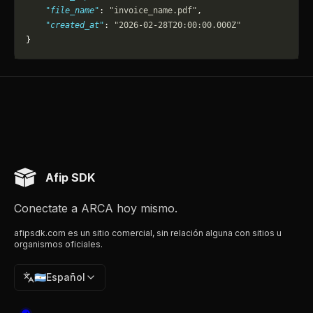
    "file_name"
: 
"invoice_name.pdf"
,
    "created_at"
: 
"2026-02-28T20:00:00.000Z"
}
Afip SDK
Conectate a ARCA hoy mismo.
afipsdk.com es un sitio comercial, sin relación alguna con sitios u
organismos oficiales.
🇦🇷
Español