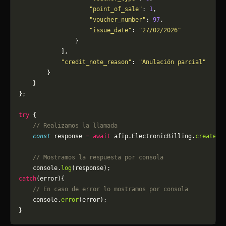
                    "point_of_sale"
: 
1
,
                    "voucher_number"
: 
97
,
                    "issue_date"
: 
"27/02/2026"
                }
            ],
            "credit_note_reason"
: 
"Anulación parcial"
        }
    }
};
try
 {
    // Realizamos la llamada
    const
 response 
=
 await
 afip.ElectronicBilling.
createPD
    // Mostramos la respuesta por consola
    console.
log
(response);
catch
(error){
    // En caso de error lo mostramos por consola
	console.
error
(error);
}