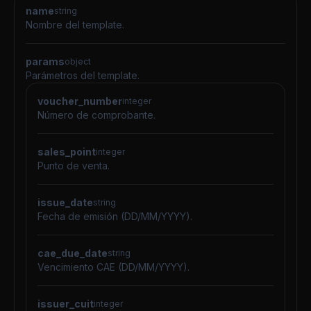
name
string
Nombre del template.
params
object
Parámetros del template.
voucher_number
integer
Número de comprobante.
sales_point
integer
Punto de venta.
issue_date
string
Fecha de emisión (DD/MM/YYYY).
cae_due_date
string
Vencimiento CAE (DD/MM/YYYY).
issuer_cuit
integer