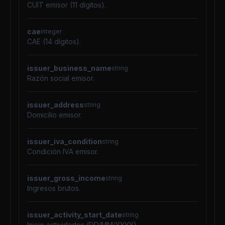
CUIT emisor (11 dígitos).
cae
integer
CAE (14 dígitos).
issuer_business_name
string
Razón social emisor.
issuer_address
string
Domicilio emisor.
issuer_iva_condition
string
Condición IVA emisor.
issuer_gross_income
string
Ingresos brutos.
issuer_activity_start_date
string
Inicio actividades (DD/MM/YYYY).