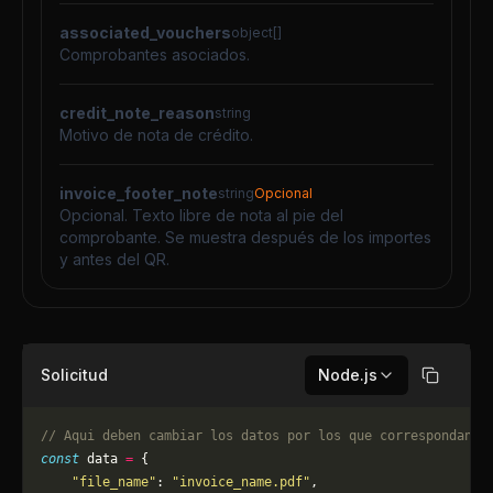
associated_vouchers
object[]
Comprobantes asociados.
credit_note_reason
string
Motivo de nota de crédito.
invoice_footer_note
string
Opcional
Opcional. Texto libre de nota al pie del
comprobante. Se muestra después de los importes
y antes del QR.
Solicitud
Node.js
Copiar
// Aqui deben cambiar los datos por los que correspondan. 
const
 data 
=
 {
    "file_name"
: 
"invoice_name.pdf"
,