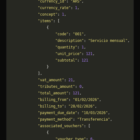
            "currency_id"
: 
"ARS"
,
            "currency_rate"
: 
1
,
            "concept"
: 
1
,
            "items"
: [
                {
                    "code"
: 
"001"
,
                    "description"
: 
"Servicio mensual"
,
                    "quantity"
: 
1
,
                    "unit_price"
: 
121
,
                    "subtotal"
: 
121
                }
            ],
            "vat_amount"
: 
21
,
            "tributes_amount"
: 
0
,
            "total_amount"
: 
121
,
            "billing_from"
: 
"01/02/2026"
,
            "billing_to"
: 
"28/02/2026"
,
            "payment_due_date"
: 
"10/03/2026"
,
            "payment_method"
: 
"Transferencia"
,
            "associated_vouchers"
: [
                {
                    "voucher_type"
: 
6
,