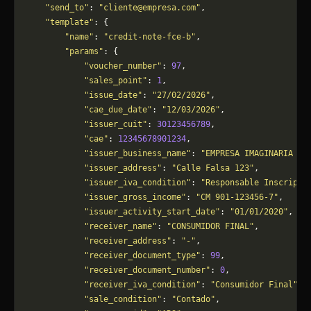
    "send_to"
: 
"
cliente@empresa.com
"
,
    "template"
: {
        "name"
: 
"credit-note-fce-b"
,
        "params"
: {
            "voucher_number"
: 
97
,
            "sales_point"
: 
1
,
            "issue_date"
: 
"27/02/2026"
,
            "cae_due_date"
: 
"12/03/2026"
,
            "issuer_cuit"
: 
30123456789
,
            "cae"
: 
12345678901234
,
            "issuer_business_name"
: 
"EMPRESA IMAGINARIA S.
            "issuer_address"
: 
"Calle Falsa 123"
,
            "issuer_iva_condition"
: 
"Responsable Inscripto
            "issuer_gross_income"
: 
"CM 901-123456-7"
,
            "issuer_activity_start_date"
: 
"01/01/2020"
,
            "receiver_name"
: 
"CONSUMIDOR FINAL"
,
            "receiver_address"
: 
"-"
,
            "receiver_document_type"
: 
99
,
            "receiver_document_number"
: 
0
,
            "receiver_iva_condition"
: 
"Consumidor Final"
,
            "sale_condition"
: 
"Contado"
,