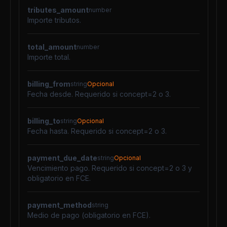
tributes_amount
number
Importe tributos.
total_amount
number
Importe total.
billing_from
string
Opcional
Fecha desde. Requerido si concept=2 o 3.
billing_to
string
Opcional
Fecha hasta. Requerido si concept=2 o 3.
payment_due_date
string
Opcional
Vencimiento pago. Requerido si concept=2 o 3 y
obligatorio en FCE.
payment_method
string
Medio de pago (obligatorio en FCE).