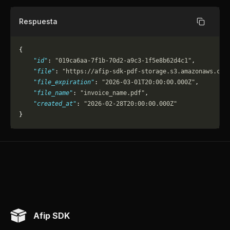
Respuesta
Copiar
{
    "id"
: 
"019ca6aa-7f1b-70d2-a9c3-1f5e8b62d4c1"
,
    "file"
: 
"https://afip-sdk-pdf-storage.s3.amazonaws.com
    "file_expiration"
: 
"2026-03-01T20:00:00.000Z"
,
    "file_name"
: 
"invoice_name.pdf"
,
    "created_at"
: 
"2026-02-28T20:00:00.000Z"
}
Afip SDK