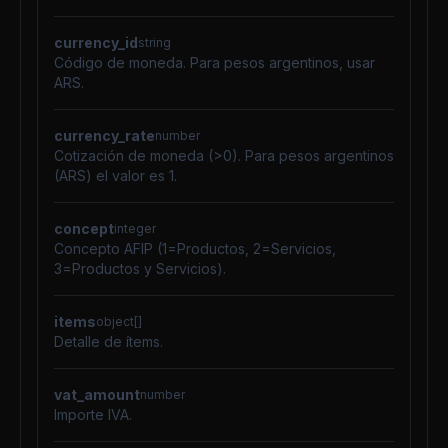
currency_id
string
Código de moneda. Para pesos argentinos, usar
ARS.
currency_rate
number
Cotización de moneda (>0). Para pesos argentinos
(ARS) el valor es 1.
concept
integer
Concepto AFIP (1=Productos, 2=Servicios,
3=Productos y Servicios).
items
object[]
Detalle de ítems.
vat_amount
number
Importe IVA.