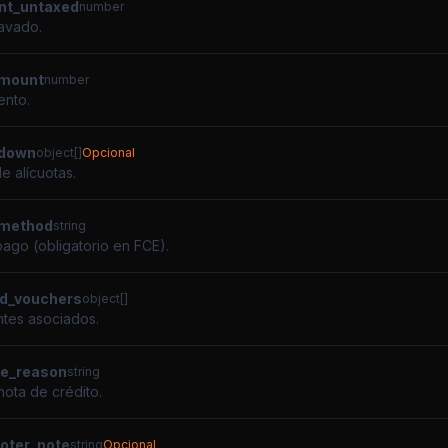
nt_untaxed
number
avado.
mount
number
ento.
kdown
object[]
Opcional
e alícuotas.
method
string
ago (obligatorio en FCE).
d_vouchers
object[]
tes asociados.
te_reason
string
nota de crédito.
ooter_note
string
Opcional