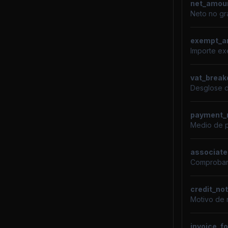
net_amou
Neto no gr
exempt_a
Importe ex
vat_brea
Desglose d
payment_
Medio de p
associate
Comproban
credit_no
Motivo de 
invoice_f