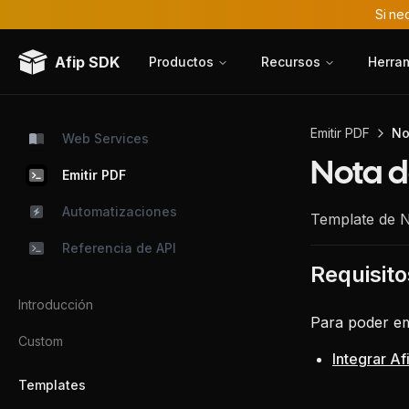
Si ne
Afip SDK
Productos
Recursos
Herra
Emitir PDF
No
Web Services
Nota d
Emitir PDF
Automatizaciones
Template de N
Referencia de API
Requisito
Introducción
Para poder emi
Custom
Integrar A
Templates