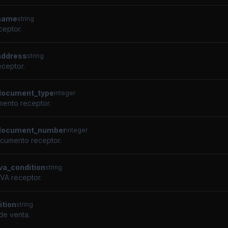
_name
string
eptor.
address
string
eceptor.
document_type
integer
ento receptor.
_document_number
integer
cumento receptor.
iva_condition
string
IVA receptor.
ition
string
de venta.