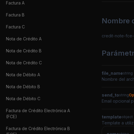
Factura A
Factura B
Nombre d
Factura C
credit-note-fce
Nota de Crédito A
Nota de Crédito B
Parámet
Nota de Crédito C
file_name
string
Nota de Débito A
Nombre del arch
Nota de Débito B
send_to
string
Op
Nota de Débito C
Email opcional 
Factura de Crédito Electrónica A
(FCE)
template
object
Template a utili
Factura de Crédito Electrónica B
name
string