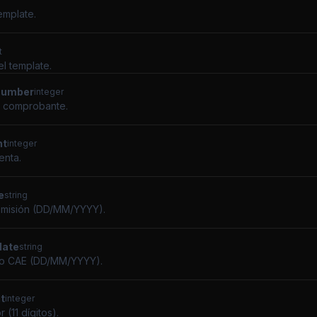
emplate.
t
l template.
number
integer
 comprobante.
nt
integer
enta.
e
string
emisión (DD/MM/YYYY).
date
string
to CAE (DD/MM/YYYY).
t
integer
 (11 dígitos).