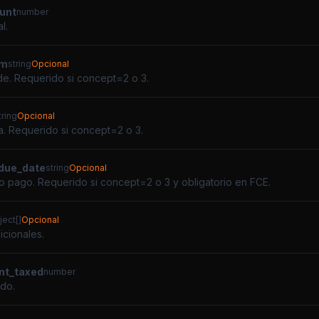
unt
number
l.
om
string
Opcional
e. Requerido si concept=2 o 3.
tring
Opcional
a. Requerido si concept=2 o 3.
due_date
string
Opcional
o pago. Requerido si concept=2 o 3 y obligatorio en FCE.
ject[]
Opcional
icionales.
nt_taxed
number
do.