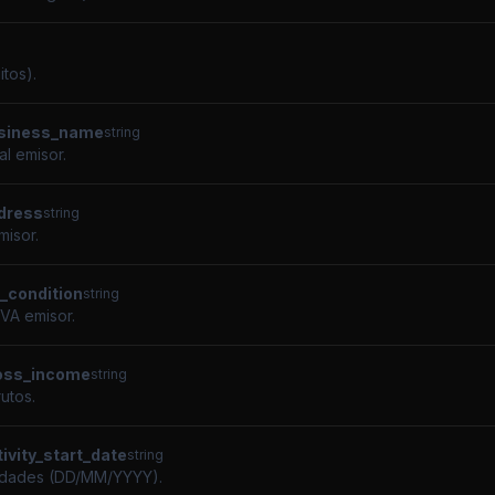
itos).
usiness_name
string
l emisor.
dress
string
misor.
a_condition
string
IVA emisor.
oss_income
string
utos.
ivity_start_date
string
ividades (DD/MM/YYYY).