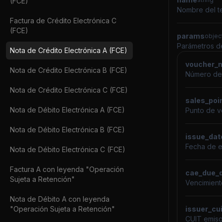
(FCE)
Nombre del t
Factura de Crédito Electrónica C
(FCE)
params
objec
Parámetros de
Nota de Crédito Electrónica A (FCE)
voucher_
Nota de Crédito Electrónica B (FCE)
Número de
Nota de Crédito Electrónica C (FCE)
sales_poi
Nota de Débito Electrónica A (FCE)
Punto de v
Nota de Débito Electrónica B (FCE)
issue_dat
Fecha de 
Nota de Débito Electrónica C (FCE)
Factura A con leyenda "Operación
cae_due_
Sujeta a Retención"
Vencimien
Nota de Débito A con leyenda
"Operación Sujeta a Retención"
issuer_cui
CUIT emisor