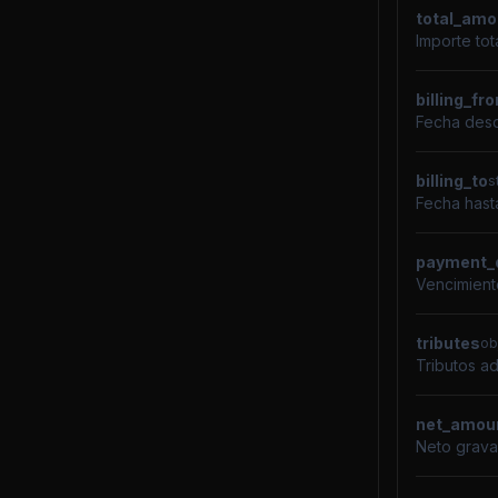
total_amo
Importe tota
billing_fr
Fecha desd
billing_to
s
Fecha hast
payment_
Vencimient
tributes
ob
Tributos ad
net_amou
Neto grava