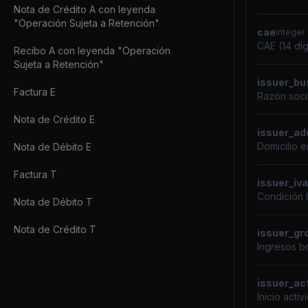
Nota de Crédito A con leyenda
"Operación Sujeta a Retención"
cae
integer
CAE (14 díg
Recibo A con leyenda "Operación
Sujeta a Retención"
issuer_b
Factura E
Razón socia
Nota de Crédito E
issuer_ad
Domicilio e
Nota de Débito E
Factura T
issuer_iv
Condición 
Nota de Débito T
Nota de Crédito T
issuer_gr
Ingresos br
issuer_act
Inicio act