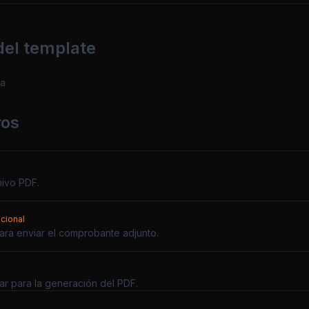
el template
-a
ros
ivo PDF.
cional
para enviar el comprobante adjunto.
zar para la generación del PDF.