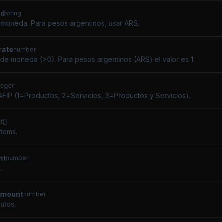
id
string
moneda. Para pesos argentinos, usar ARS.
rate
number
 de moneda (>0). Para pesos argentinos (ARS) el valor es 1.
teger
FIP (1=Productos, 2=Servicios, 3=Productos y Servicios).
t[]
ítems.
nt
number
.
amount
number
butos.