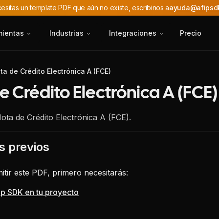
cesitas un template PDF que aún no existe, escribinos a
ayuda@afipsd
mientas
Industrias
Integraciones
Precio
ta de Crédito Electrónica A (FCE)
e Crédito Electrónica A (FCE)
ota de Crédito Electrónica A (FCE).
s previos
tir este PDF, primero necesitarás:
fip SDK en tu proyecto