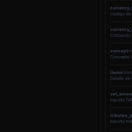
currency_
Código de 
currency_
Cotización
concept
in
Concepto A
items
objec
Detalle de 
vat_amou
Importe IVA
tributes_
Importe tri