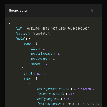
Respuesta
Copiar
{
    "id"
: 
"0c31d74f-d672-4677-a00b-7dc865396c69"
,
    "status"
: 
"complete"
,
    "data"
: {
        "page"
: {
            "size"
: 
1
,
            "totalElements"
: 
1
,
            "totalPages"
: 
1
,
            "number"
: 
0
        },
        "total"
: 
628.34
,
        "rows"
: [
            {
                "cuitAgenteRetencion"
: 
30715421700
,
                "impuestoRetenido"
: 
217
,
                "codigoRegimen"
: 
596
,
                "fechaRetencion"
: 
"2025-01-02T00:00:00"
,