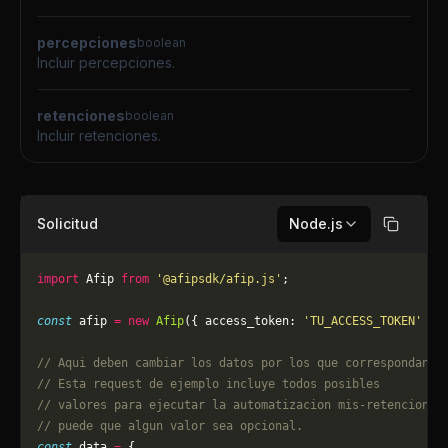
percepciones
boolean
Incluir percepciones.
retenciones
boolean
Incluir retenciones.
Solicitud
Node.js
Copiar
import
 Afip 
from
 '@afipsdk/afip.js'
;
const
 afip 
=
 new
 Afip
({ access_token: 
'TU_ACCESS_TOKEN'
 })
// Aqui deben cambiar los datos por los que correspondan. 
// Esta request de ejemplo incluye todos posibles 
// valores para ejecutar la automatizacion mis-retenciones
// puede que algun valor sea opcional.
const
 data 
=
 {