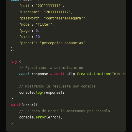
    "cuit"
: 
"20111111112"
,
    "username"
: 
"20111111112"
,
    "password"
: 
"contraseña#segura?"
,
    "mode"
: 
"filter"
,
    "page"
: 
0
,
    "size"
: 
10
,
    "preset"
: 
"percepcion-ganancias"
};
try
 {
    // Ejecutamos la automatizacion
    const
 response 
=
 await
 afip.
CreateAutomation
(
"mis-rete
    // Mostramos la respuesta por consola
    console.
log
(response);
}
catch
(error){
    // En caso de error lo mostramos por consola
	console.
error
(error);
}