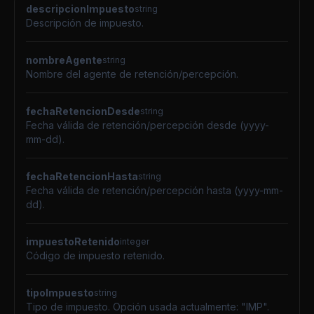
descripcionImpuesto
string
Descripción de impuesto.
nombreAgente
string
Nombre del agente de retención/percepción.
fechaRetencionDesde
string
Fecha válida de retención/percepción desde (yyyy-
mm-dd).
fechaRetencionHasta
string
Fecha válida de retención/percepción hasta (yyyy-mm-
dd).
impuestoRetenido
integer
Código de impuesto retenido.
tipoImpuesto
string
Tipo de impuesto. Opción usada actualmente: "IMP".