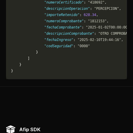
                "numeroCertificado"
: 
"418692"
,
                "descripcionOperacion"
: 
"PERCEPCION"
,
                "importeRetenido"
: 
628.34
,
                "numeroComprobante"
: 
"1812153"
,
                "fechaComprobante"
: 
"2025-01-02T00:00:00"
,
                "descripcionComprobante"
: 
"OTRO COMPROBANT
                "fechaIngreso"
: 
"2025-02-10T19:44:16"
,
                "codSeguridad"
: 
"0000"
            }
        ]
    }
}
Afip SDK