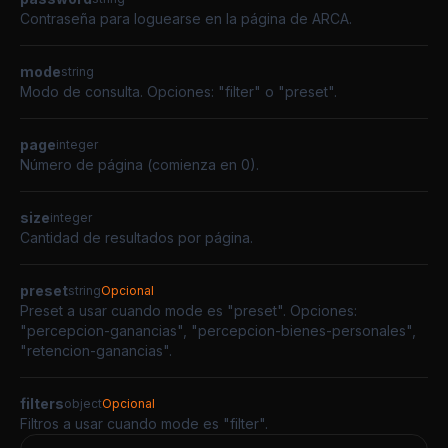
Contraseña para loguearse en la página de ARCA.
mode
string
Modo de consulta. Opciones: "filter" o "preset".
page
integer
Número de página (comienza en 0).
size
integer
Cantidad de resultados por página.
preset
string
Opcional
Preset a usar cuando mode es "preset". Opciones:
"percepcion-ganancias", "percepcion-bienes-personales",
"retencion-ganancias".
filters
object
Opcional
Filtros a usar cuando mode es "filter".