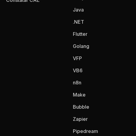
Constatar CAE
Java
.NET
Flutter
Golang
VFP
VB6
n8n
Make
Bubble
Zapier
Pipedream