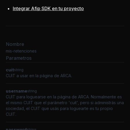
Integrar Afip SDK en tu proyecto
Nombre
mis-retenciones
Parametros
cuit
string
CUIT a usar en la página de ARCA.
username
string
CUIT para loguearse en la página de ARCA. Normalmente es
el mismo CUIT que el parámetro 'cuit', pero si administrás una
sociedad, el CUIT que usás para loguearte es tu propio
CUIT.
password
string