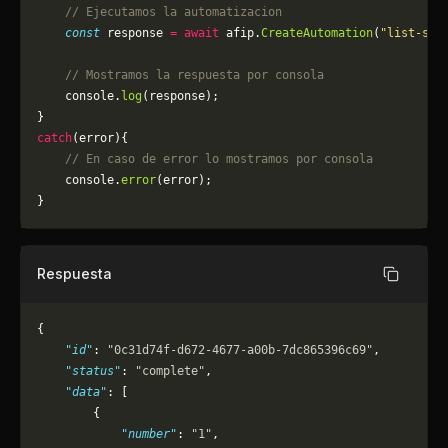
    // Ejecutamos la automatizacion
    const
 response 
=
 await
 afip.
CreateAutomation
(
"list-sal
    // Mostramos la respuesta por consola
    console.
log
(response);
}
catch
(error){
    // En caso de error lo mostramos por consola
	console.
error
(error);
}
Respuesta
Copiar
{
    "id"
: 
"0c31d74f-d672-4677-a00b-7dc865396c69"
,
    "status"
: 
"complete"
,
    "data"
: [
        {
            "number"
: 
"1"
,