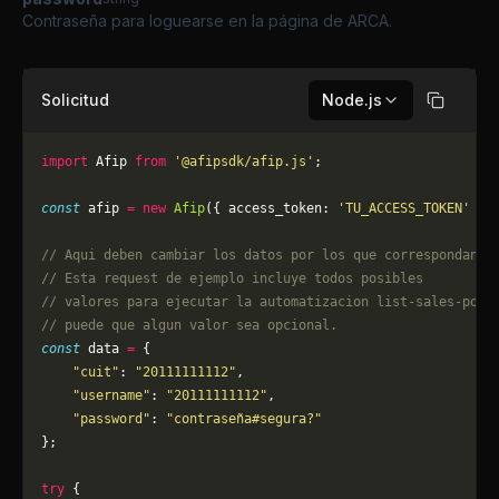
Contraseña para loguearse en la página de ARCA.
Solicitud
Node.js
Copiar
import
 Afip 
from
 '@afipsdk/afip.js'
;
const
 afip 
=
 new
 Afip
({ access_token: 
'TU_ACCESS_TOKEN'
 })
// Aqui deben cambiar los datos por los que correspondan. 
// Esta request de ejemplo incluye todos posibles 
// valores para ejecutar la automatizacion list-sales-poin
// puede que algun valor sea opcional.
const
 data 
=
 {
    "cuit"
: 
"20111111112"
,
    "username"
: 
"20111111112"
,
    "password"
: 
"contraseña#segura?"
};
try
 {