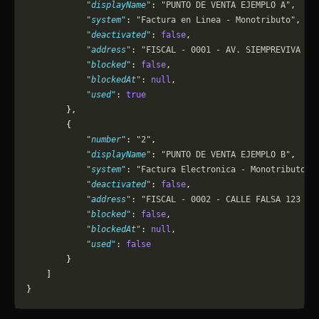
            "displayName"
: 
"PUNTO DE VENTA EJEMPLO A"
,
            "system"
: 
"Factura en Linea - Monotributo"
,
            "deactivated"
: 
false
,
            "address"
: 
"FISCAL - 0001 - AV. SIEMPREVIVA 74
            "blocked"
: 
false
,
            "blockedAt"
: 
null
,
            "used"
: 
true
        },
        {
            "number"
: 
"2"
,
            "displayName"
: 
"PUNTO DE VENTA EJEMPLO B"
,
            "system"
: 
"Factura Electronica - Monotributo -
            "deactivated"
: 
false
,
            "address"
: 
"FISCAL - 0002 - CALLE FALSA 123 - 
            "blocked"
: 
false
,
            "blockedAt"
: 
null
,
            "used"
: 
false
        }
    ]
}