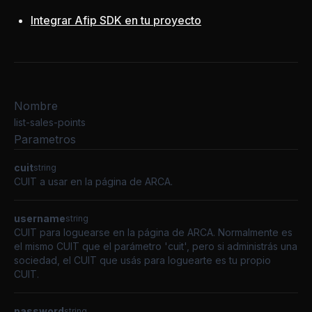
Integrar Afip SDK en tu proyecto
Nombre
list-sales-points
Parametros
cuit
string
CUIT a usar en la página de ARCA.
username
string
CUIT para loguearse en la página de ARCA. Normalmente es
el mismo CUIT que el parámetro 'cuit', pero si administrás una
sociedad, el CUIT que usás para loguearte es tu propio
CUIT.
password
string