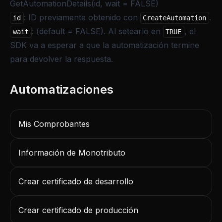
GetAutomationDetails(id, wait = FALSE)
: ID previamente obtenido con
.
id
CreateAutomation
: (default = FALSE). Al setearlo en
, el
wait
TRUE
SDK va a esperar a que la automatización termine
para devolver la respuesta.
Mis Comprobantes
Información de Monotributo
Crear certificado de desarrollo
Crear certificado de producción