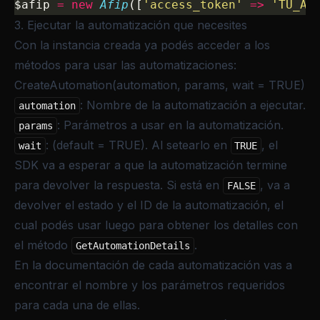
$afip 
=
 new
 Afip
([
'access_token'
 =>
 'TU_AC
3. Ejecutar la automatización que necesites
Con la instancia creada ya podés acceder a los
métodos para usar las automatizaciones:
CreateAutomation(automation, params, wait = TRUE)
: Nombre de la automatización a ejecutar.
automation
: Parámetros a usar en la automatización.
params
: (default = TRUE). Al setearlo en
, el
wait
TRUE
SDK va a esperar a que la automatización termine
para devolver la respuesta. Si está en
, va a
FALSE
devolver el estado y el ID de la automatización, el
cual podés usar luego para obtener los detalles con
el método
.
GetAutomationDetails
En la documentación de cada automatización vas a
encontrar el nombre y los parámetros requeridos
para cada una de ellas.