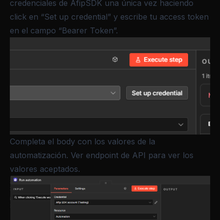
credenciales de AfipSDK una única vez haciendo
click en “Set up credential” y escribe tu access token
en el campo “Bearer Token”.
Completa el body con los valores de la
automatización. Ver
endpoint de API para ver los
valores aceptados
.