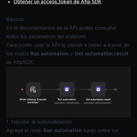
Obtener un access_token de Afip SDK
Básicos
En la
documentación de la API
podés consultar
todos los parámetros del endpoint.
Para poder usar la API lo vamos a hacer a través de
los nodos
Run automation
y
Get automation result
de
AfipSDK
.
1. Ejecutar la automatización
Agrega el nodo
Run automation
luego setea tus