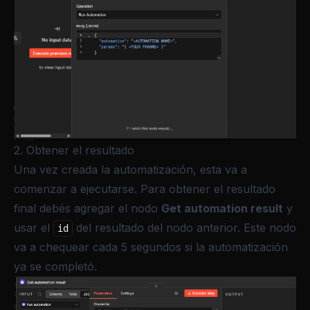
2. Obtener el resultado
Una vez creada la automatización, esta va a
comenzar a ejecutarse. Para obtener el resultado
final debés agregar el nodo
Get automation result
y
usar el
del resultado del nodo anterior. Este nodo
id
va a chequear cada 5 segundos si la automatización
ya se completó.