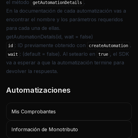
el método
.
getAutomationDetails
En la documentación de cada automatización vas a
encontrar el nombre y los parámetros requeridos
para cada una de ellas.
getAutomationDetails(id, wait = false)
: ID previamente obtenido con
.
id
createAutomation
: (default = false). Al setearlo en
, el SDK
wait
true
va a esperar a que la automatización termine para
devolver la respuesta.
Mis Comprobantes
Información de Monotributo