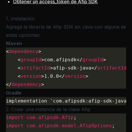
Obtener un access_token de Afip SDK
1. Instalación
Agregá la librería de Afip SDK en Java con alguna de
estas opciones:
Maven
<
dependency
>
    <
groupId
>com.afipsdk</
groupId
>
    <
artifactId
>afip-sdk-java</
artifactId
>
    <
version
>1.0.0</
version
>
</
dependency
>
Gradle
implementation 'com.afipsdk:afip-sdk-java:
2. Crear una instancia de la clase Afip
import
 com.afipsdk.Afip
;
import
 com.afipsdk.model.AfipOptions
;