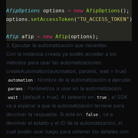
AfipOptions
 options 
=
 new
 AfipOptions
();
options.
setAccessToken
(
"TU_ACCESS_TOKEN"
);
Afip
 afip 
=
 new
 Afip
(options);
3. Ejecutar la automatización que necesites
Con la instancia creada ya podés acceder a los
métodos para usar las automatizaciones:
createAutomation(automation, params, wait = true)
: Nombre de la automatización a ejecutar.
automation
: Parámetros a usar en la automatización.
params
: (default = true). Al setearlo en
, el SDK
wait
true
va a esperar a que la automatización termine para
devolver la respuesta. Si está en
, va a
false
devolver el estado y el ID de la automatización, el
cual podés usar luego para obtener los detalles con