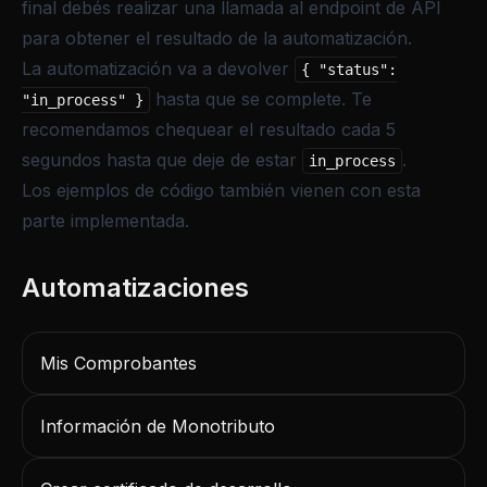
final debés realizar una llamada al
endpoint de API
para obtener el resultado de la automatización
.
La automatización va a devolver
{ "status":
hasta que se complete. Te
"in_process" }
recomendamos chequear el resultado cada 5
segundos hasta que deje de estar
.
in_process
Los ejemplos de código también vienen con esta
parte implementada.
Mis Comprobantes
Información de Monotributo