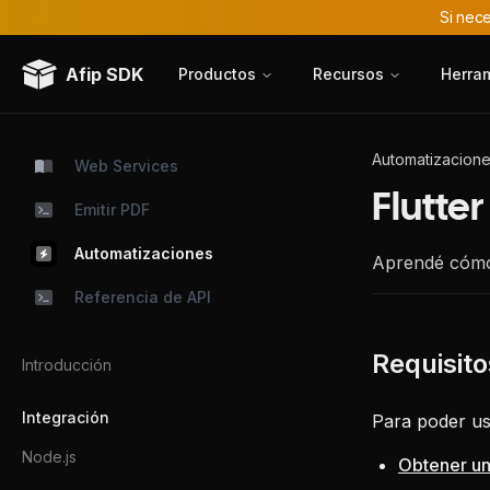
Si nece
Afip SDK
Productos
Recursos
Herra
Automatizacion
Web Services
Flutter
Emitir PDF
Automatizaciones
Aprendé cómo 
Referencia de API
Introducción
Integración
Para poder us
Node.js
Obtener un