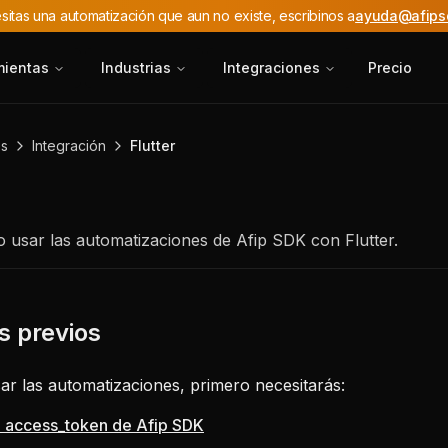
sitas una automatización que aun no existe, escribinos a
ayuda@afips
mientas
Industrias
Integraciones
Precio
es
Integración
Flutter
usar las automatizaciones de Afip SDK con Flutter.
ar las automatizaciones, primero necesitarás:
 access_token de Afip SDK