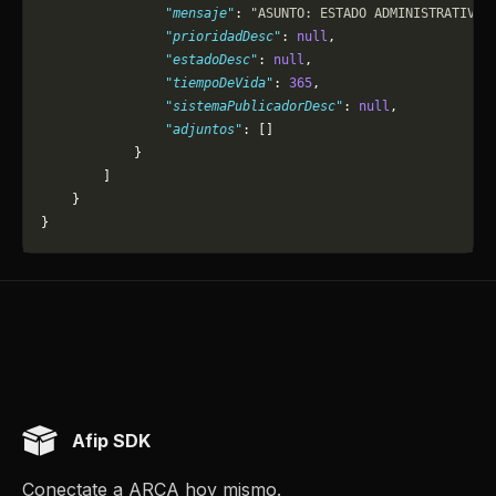
                "mensaje"
: 
"ASUNTO: ESTADO ADMINISTRATIVO 
                "prioridadDesc"
: 
null
,
                "estadoDesc"
: 
null
,
                "tiempoDeVida"
: 
365
,
                "sistemaPublicadorDesc"
: 
null
,
                "adjuntos"
: []
            }
        ]
    }
}
Afip SDK
Conectate a ARCA hoy mismo.