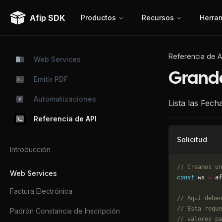
Afip SDK
Productos
Recursos
Herra
Referencia de A
Web Services
Grand
Emitir PDF
Automatizaciones
Lista las Fech
Referencia de API
Solicitud
Introducción
// Creamos un
Web Services
const
 ws 
=
 af
Factura Electrónica
// Aqui deben
// Esta reque
Padrón Constancia de Inscripción
// valores pa