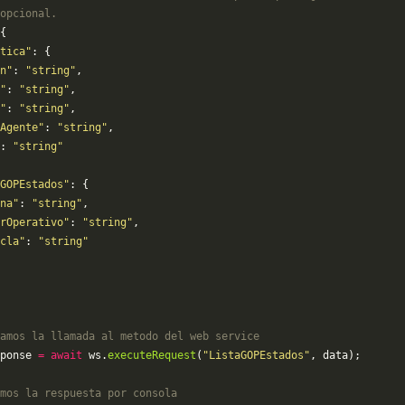
opcional.
{
tica"
: {
n"
: 
"string"
,
"
: 
"string"
,
"
: 
"string"
,
Agente"
: 
"string"
,
: 
"string"
GOPEstados"
: {
na"
: 
"string"
,
rOperativo"
: 
"string"
,
cla"
: 
"string"
amos la llamada al metodo del web service
ponse 
=
 await
 ws.
executeRequest
(
"ListaGOPEstados"
, data);
mos la respuesta por consola