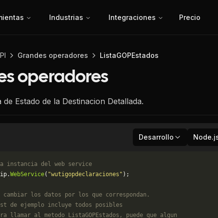
mientas
Industrias
Integraciones
Precio
PI
Grandes operadores
ListaGOPEstados
es operadores
a de Estado de la Destinacion Detallada.
Desarrollo
Node.j
a instancia del web service
ip.
WebService
(
"wutigopdeclaraciones"
);
 cambiar los datos por los que correspondan. 
st de ejemplo incluye todos posibles 
ra llamar al metodo ListaGOPEstados, puede que algun