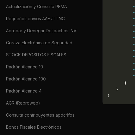
            "
Actualización y Consulta PEMA
            "
            "
Pequeños envios AAE al TNC
            "
            "
Aprobar y Denegar Despachos INV
            "
            "
Coraza Electrónica de Seguridad
            "
            "
STOCK DEPÓSITOS FISCALES
            "
            "
Padrón Alcance 10
            "
            "
Padrón Alcance 100
        }
    }
Padrón Alcance 4
}
AGR (Reproweb)
Consulta contribuyentes apócrifos
Bonos Fiscales Electrónicos