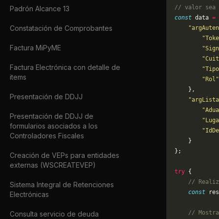
// valor sea 
Padrón Alcance 13
const
 data 
=
 
Constatación de Comprobantes
    "argAuten
        "Toke
Factura MiPyME
        "Sign
        "Cuit
Factura Electrónica con detalle de
        "Tipo
items
        "Rol"
    },
Presentación de DDJJ
    "argLista
        "Adua
Presentación de DDJJ de
        "Luga
formularios asociados a los
        "IdDe
Controladores Fiscales
    }
};
Creación de VEPs para entidades
externas (WSCREATEVEP)
try
 {
    // Realiz
Sistema Integral de Retenciones
    const
 res
Electrónicas
    // Mostra
Consulta servicio de deuda