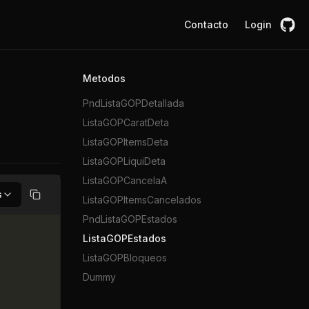
Contacto
Login
Metodos
PndListaGOPDetallada
ListaGOPCaratDeta
ListaGOPItemsDeta
ListaGOPLiquiDeta
ListaGOPCancelaA
s
ListaGOPItemsCancelados
Copiar
PndListaGOPEstados
ListaGOPEstados
ListaGOPBloqueos
Dummy