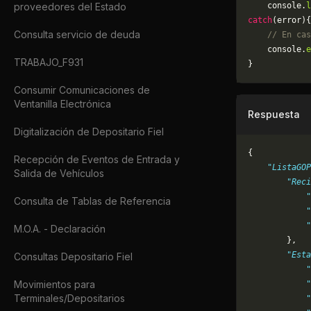
proveedores del Estado
    console.
l
catch
(error){
Consulta servicio de deuda
    // En cas
	console.
e
TRABAJO_F931
}
Consumir Comunicaciones de
Ventanilla Electrónica
Respuesta
Digitalización de Depositario Fiel
{
Recepción de Eventos de Entrada y
    "ListaGOP
Salida de Vehículos
        "Reci
            "
Consulta de Tablas de Referencia
            "
            "
M.O.A. - Declaración
        },
        "Esta
Consultas Depositario Fiel
            "
Movimientos para
            "
Terminales/Depositarios
            "