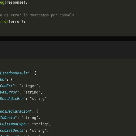
og
(response);
o de error lo mostramos por consola
rror
(error);
EstadosResult"
: {
bo"
: {
CodErr"
: 
"integer"
,
DesError"
: 
"string"
,
DescAdicErr"
: 
"string"
dosDeclaracion"
: {
IdDecla"
: 
"string"
,
CuitImpoExpo"
: 
"string"
,
CodEstDecla"
: 
"string"
,