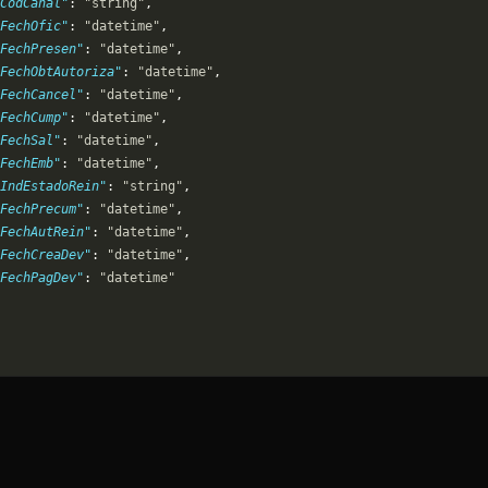
CodCanal"
: 
"string"
,
FechOfic"
: 
"datetime"
,
FechPresen"
: 
"datetime"
,
FechObtAutoriza"
: 
"datetime"
,
FechCancel"
: 
"datetime"
,
FechCump"
: 
"datetime"
,
FechSal"
: 
"datetime"
,
FechEmb"
: 
"datetime"
,
IndEstadoRein"
: 
"string"
,
FechPrecum"
: 
"datetime"
,
FechAutRein"
: 
"datetime"
,
FechCreaDev"
: 
"datetime"
,
FechPagDev"
: 
"datetime"