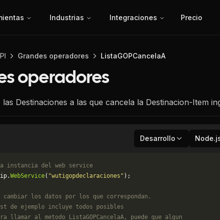
mientas
Industrias
Integraciones
Precio
PI
Grandes operadores
ListaGOPCancelaA
es operadores
las Destinaciones a las que cancela la Destinacion-Item in
Desarrollo
Node.j
a instancia del web service
ip.
WebService
(
"wutigopdeclaraciones"
);
 cambiar los datos por los que correspondan. 
st de ejemplo incluye todos posibles 
ra llamar al metodo ListaGOPCancelaA, puede que algun