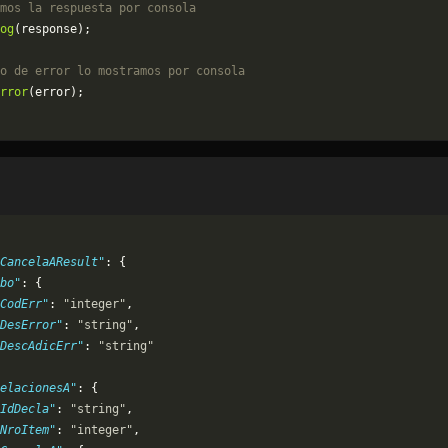
mos la respuesta por consola
og
(response);
o de error lo mostramos por consola
rror
(error);
CancelaAResult"
: {
bo"
: {
CodErr"
: 
"integer"
,
DesError"
: 
"string"
,
DescAdicErr"
: 
"string"
elacionesA"
: {
IdDecla"
: 
"string"
,
NroItem"
: 
"integer"
,