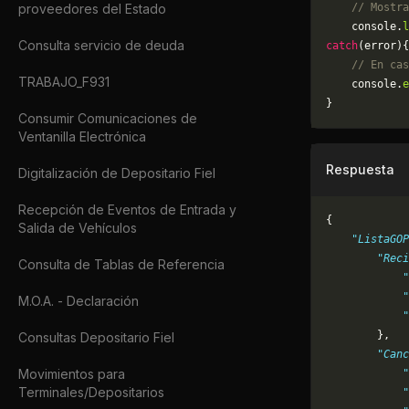
proveedores del Estado
    // Mostra
    console.
l
Consulta servicio de deuda
catch
(error){
    // En cas
TRABAJO_F931
	console.
e
}
Consumir Comunicaciones de
Ventanilla Electrónica
Respuesta
Digitalización de Depositario Fiel
Recepción de Eventos de Entrada y
{
Salida de Vehículos
    "ListaGOP
        "Reci
Consulta de Tablas de Referencia
            "
            "
M.O.A. - Declaración
            "
        },
Consultas Depositario Fiel
        "Canc
Movimientos para
            "
Terminales/Depositarios
            "