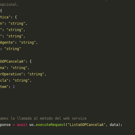
opcional.
{
tica"
: {
n"
: 
"string"
,
"
: 
"string"
,
"
: 
"string"
,
Agente"
: 
"string"
,
: 
"string"
GOPCancelaA"
: {
na"
: 
"string"
,
rOperativo"
: 
"string"
,
cla"
: 
"string"
,
tem"
: 
1
amos la llamada al metodo del web service
ponse 
=
 await
 ws.
executeRequest
(
"ListaGOPCancelaA"
, data);