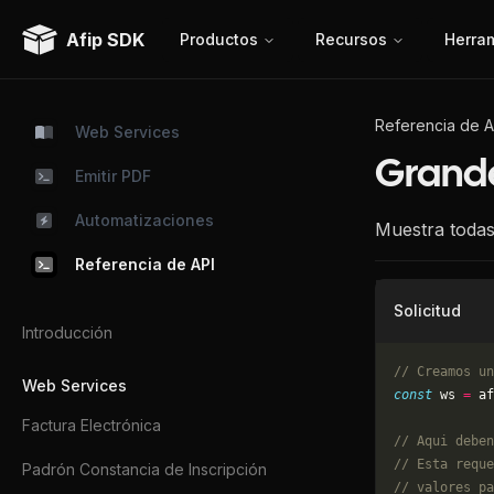
Afip SDK
Productos
Recursos
Herra
Referencia de A
Web Services
Grand
Emitir PDF
Automatizaciones
Muestra todas 
Referencia de API
Solicitud
Introducción
// Creamos un
Web Services
const
 ws 
=
 af
Factura Electrónica
// Aqui deben
// Esta reque
Padrón Constancia de Inscripción
// valores pa