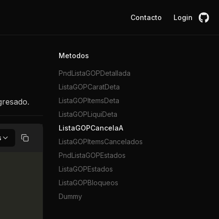
Contacto
Login
Metodos
PndListaGOPDetallada
ListaGOPCaratDeta
ListaGOPItemsDeta
gresado.
ListaGOPLiquiDeta
ListaGOPCancelaA
s
ListaGOPItemsCancelados
Copiar
PndListaGOPEstados
ListaGOPEstados
ListaGOPBloqueos
Dummy