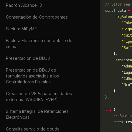
// valor sea 
Padrón Alcance 13
const
 data 
=
 
Constatación de Comprobantes
    "argAuten
        "Toke
Factura MiPyME
        "Sign
        "Cuit
Factura Electrónica con detalle de
        "Tipo
items
        "Rol"
    },
Presentación de DDJJ
    "argLista
        "Adua
Presentación de DDJJ de
        "Luga
formularios asociados a los
        "IdDe
Controladores Fiscales
        "NroI
    }
Creación de VEPs para entidades
};
externas (WSCREATEVEP)
try
 {
Sistema Integral de Retenciones
    // Realiz
Electrónicas
    const
 res
Consulta servicio de deuda