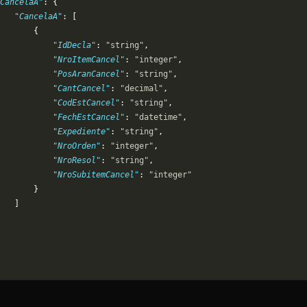
CancelaA"
: {
   "CancelaA"
: [
       {
           "IdDecla"
: 
"string"
,
           "NroItemCancel"
: 
"integer"
,
           "PosAranCancel"
: 
"string"
,
           "CantCancel"
: 
"decimal"
,
           "CodEstCancel"
: 
"string"
,
           "FechEstCancel"
: 
"datetime"
,
           "Expediente"
: 
"string"
,
           "NroOrden"
: 
"integer"
,
           "NroResol"
: 
"string"
,
           "NroSubitemCancel"
: 
"integer"
       }
   ]