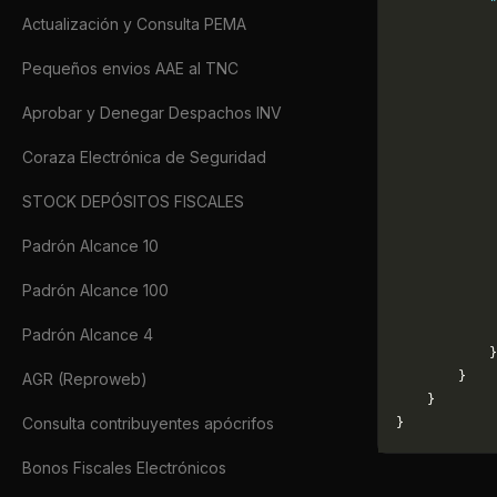
            "
Actualización y Consulta PEMA
             
             
Pequeños envios AAE al TNC
             
             
Aprobar y Denegar Despachos INV
             
             
Coraza Electrónica de Seguridad
             
             
STOCK DEPÓSITOS FISCALES
             
             
Padrón Alcance 10
             
             
Padrón Alcance 100
             
             
Padrón Alcance 4
            }
        }
AGR (Reproweb)
    }
Consulta contribuyentes apócrifos
}
Bonos Fiscales Electrónicos