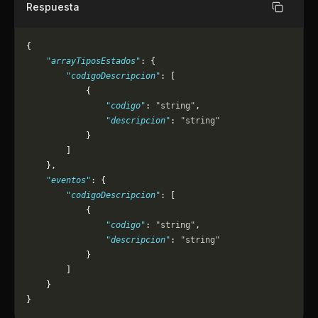
Respuesta
Copiar
{
    "arrayTiposEstados"
: {
        "codigoDescripcion"
: [
            {
                "codigo"
: 
"string"
,
                "descripcion"
: 
"string"
            }
        ]
    },
    "eventos"
: {
        "codigoDescripcion"
: [
            {
                "codigo"
: 
"string"
,
                "descripcion"
: 
"string"
            }
        ]
    }
}