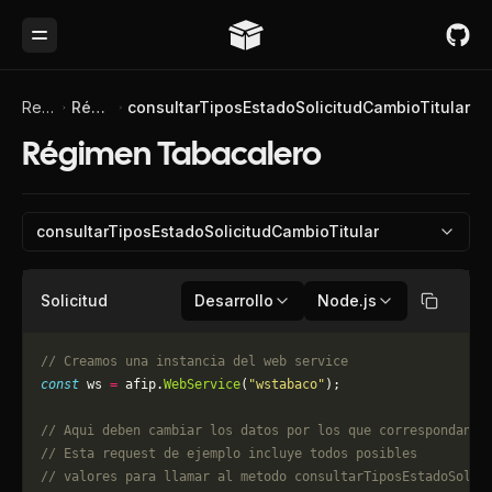
Toggle Menu
Referencia de API
Régimen Tabacalero
consultarTiposEstadoSolicitudCambioTitular
Régimen Tabacalero
consultarTiposEstadoSolicitudCambioTitular
Solicitud
Desarrollo
Node.js
Copiar
// Creamos una instancia del web service
const
 ws 
=
 afip.
WebService
(
"wstabaco"
);
// Aqui deben cambiar los datos por los que correspondan. 
// Esta request de ejemplo incluye todos posibles 
// valores para llamar al metodo consultarTiposEstadoSolic