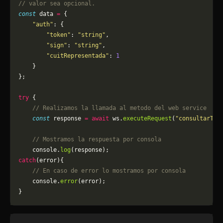
// valor sea opcional.
const
 data 
=
 {
    "auth"
: {
        "token"
: 
"string"
,
        "sign"
: 
"string"
,
        "cuitRepresentada"
: 
1
    }
};
try
 {
    // Realizamos la llamada al metodo del web service
    const
 response 
=
 await
 ws.
executeRequest
(
"consultarTip
    // Mostramos la respuesta por consola
    console.
log
(response);
catch
(error){
    // En caso de error lo mostramos por consola
	console.
error
(error);
}