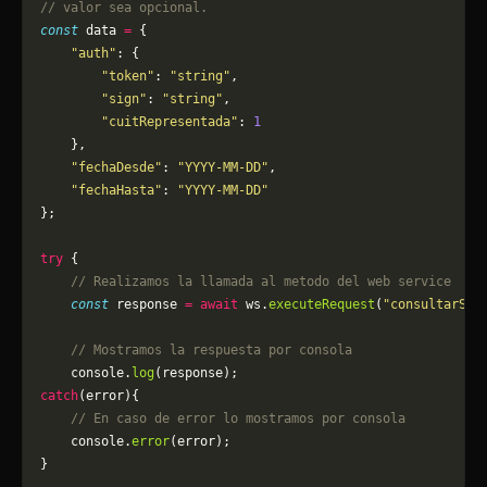
// valor sea opcional.
const
 data 
=
 {
    "auth"
: {
        "token"
: 
"string"
,
        "sign"
: 
"string"
,
        "cuitRepresentada"
: 
1
    },
    "fechaDesde"
: 
"YYYY-MM-DD"
,
    "fechaHasta"
: 
"YYYY-MM-DD"
};
try
 {
    // Realizamos la llamada al metodo del web service
    const
 response 
=
 await
 ws.
executeRequest
(
"consultarSol
    // Mostramos la respuesta por consola
    console.
log
(response);
catch
(error){
    // En caso de error lo mostramos por consola
	console.
error
(error);
}