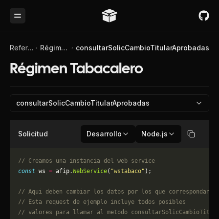
Toggle Menu
Referencia de API
Régimen Tabacalero
consultarSolicCambioTitularAprobadas
Régimen Tabacalero
consultarSolicCambioTitularAprobadas
Solicitud
Desarrollo
Node.js
Copiar
// Creamos una instancia del web service
const
 ws 
=
 afip.
WebService
(
"wstabaco"
);
// Aqui deben cambiar los datos por los que correspondan. 
// Esta request de ejemplo incluye todos posibles 
// valores para llamar al metodo consultarSolicCambioTitul