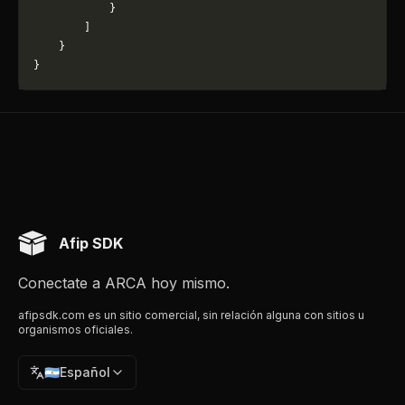
            }
        ]
    }
}
Afip SDK
Conectate a ARCA hoy mismo.
afipsdk.com es un sitio comercial, sin relación alguna con sitios u
organismos oficiales.
🇦🇷
Español