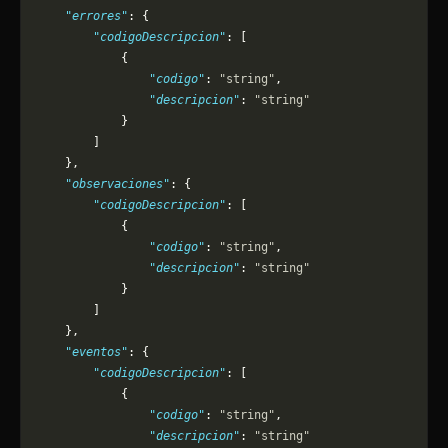
    "errores"
: {
        "codigoDescripcion"
: [
            {
                "codigo"
: 
"string"
,
                "descripcion"
: 
"string"
            }
        ]
    },
    "observaciones"
: {
        "codigoDescripcion"
: [
            {
                "codigo"
: 
"string"
,
                "descripcion"
: 
"string"
            }
        ]
    },
    "eventos"
: {
        "codigoDescripcion"
: [
            {
                "codigo"
: 
"string"
,
                "descripcion"
: 
"string"