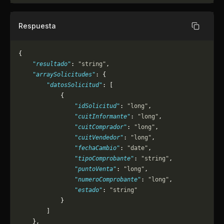
Respuesta
Copiar
{
    "resultado"
: 
"string"
,
    "arraySolicitudes"
: {
        "datosSolicitud"
: [
            {
                "idSolicitud"
: 
"long"
,
                "cuitInformante"
: 
"long"
,
                "cuitComprador"
: 
"long"
,
                "cuitVendedor"
: 
"long"
,
                "fechaCambio"
: 
"date"
,
                "tipoComprobante"
: 
"string"
,
                "puntoVenta"
: 
"long"
,
                "numeroComprobante"
: 
"long"
,
                "estado"
: 
"string"
            }
        ]
    },