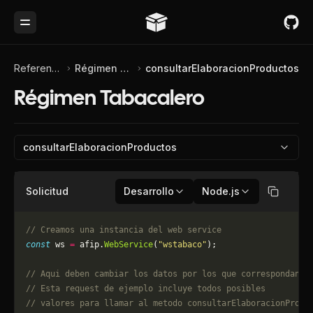
Toggle Menu
Referencia de API
Régimen Tabacalero
consultarElaboracionProductos
Régimen Tabacalero
consultarElaboracionProductos
Solicitud
Desarrollo
Node.js
Copiar
// Creamos una instancia del web service
const
 ws 
=
 afip.
WebService
(
"wstabaco"
);
// Aqui deben cambiar los datos por los que correspondan. 
// Esta request de ejemplo incluye todos posibles 
// valores para llamar al metodo consultarElaboracionProdu