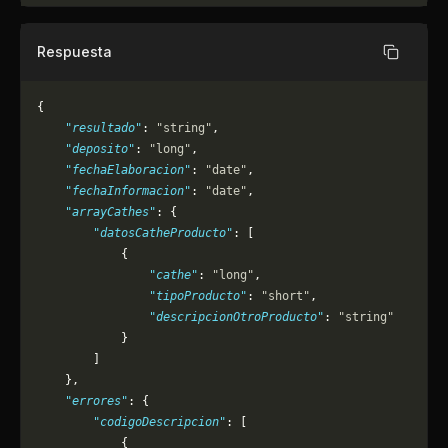
Respuesta
Copiar
{
    "resultado"
: 
"string"
,
    "deposito"
: 
"long"
,
    "fechaElaboracion"
: 
"date"
,
    "fechaInformacion"
: 
"date"
,
    "arrayCathes"
: {
        "datosCatheProducto"
: [
            {
                "cathe"
: 
"long"
,
                "tipoProducto"
: 
"short"
,
                "descripcionOtroProducto"
: 
"string"
            }
        ]
    },
    "errores"
: {
        "codigoDescripcion"
: [
            {