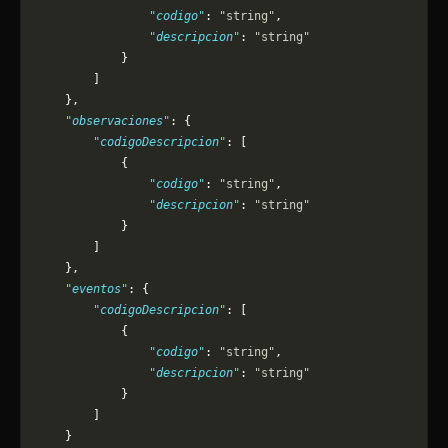
                "codigo"
: 
"string"
,
                "descripcion"
: 
"string"
            }
        ]
    },
    "observaciones"
: {
        "codigoDescripcion"
: [
            {
                "codigo"
: 
"string"
,
                "descripcion"
: 
"string"
            }
        ]
    },
    "eventos"
: {
        "codigoDescripcion"
: [
            {
                "codigo"
: 
"string"
,
                "descripcion"
: 
"string"
            }
        ]
    }