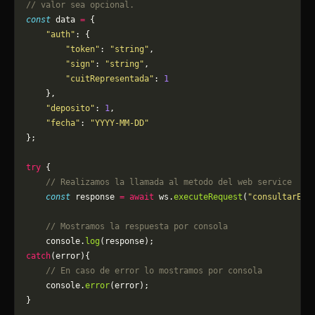
// valor sea opcional.
const
 data 
=
 {
    "auth"
: {
        "token"
: 
"string"
,
        "sign"
: 
"string"
,
        "cuitRepresentada"
: 
1
    },
    "deposito"
: 
1
,
    "fecha"
: 
"YYYY-MM-DD"
};
try
 {
    // Realizamos la llamada al metodo del web service
    const
 response 
=
 await
 ws.
executeRequest
(
"consultarEla
    // Mostramos la respuesta por consola
    console.
log
(response);
catch
(error){
    // En caso de error lo mostramos por consola
	console.
error
(error);
}