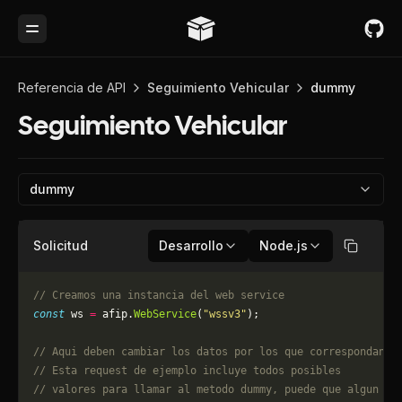
Toggle Menu
Referencia de API
Seguimiento Vehicular
dummy
Seguimiento Vehicular
dummy
Solicitud
Desarrollo
Node.js
Copiar
// Creamos una instancia del web service
const
 ws 
=
 afip.
WebService
(
"wssv3"
);
// Aqui deben cambiar los datos por los que correspondan. 
// Esta request de ejemplo incluye todos posibles 
// valores para llamar al metodo dummy, puede que algun