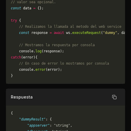
// valor sea opcional.
const
 data 
=
 {};
try
 {
    // Realizamos la llamada al metodo del web service
    const
 response 
=
 await
 ws.
executeRequest
(
"dummy"
, data
    // Mostramos la respuesta por consola
    console.
log
(response);
catch
(error){
    // En caso de error lo mostramos por consola
	console.
error
(error);
}
Respuesta
Copiar
{
    "dummyResult"
: {
        "appserver"
: 
"string"
,