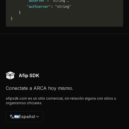
        "dbserver"
: 
"string"
,
        "authserver"
: 
"string"
    }
}
Afip SDK
Conectate a ARCA hoy mismo.
afipsdk.com es un sitio comercial, sin relación alguna con sitios u
organismos oficiales.
🇦🇷
Español