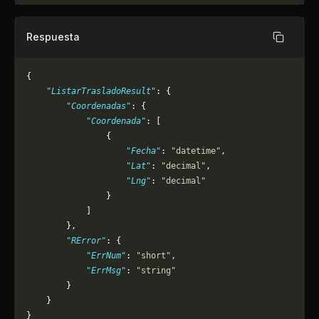
Respuesta
Copiar
{
    "ListarTrasladoResult"
: {
        "Coordenadas"
: {
            "Coordenada"
: [
                {
                    "Fecha"
: 
"datetime"
,
                    "Lat"
: 
"decimal"
,
                    "Lng"
: 
"decimal"
                }
            ]
        },
        "RError"
: {
            "ErrNum"
: 
"short"
,
            "ErrMsg"
: 
"string"
        }
    }
}