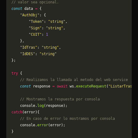
// valor sea opcional.
const
 data 
=
 {
    "AuthObj"
: {
        "Token"
: 
"string"
,
        "Sign"
: 
"string"
,
        "CUIT"
: 
1
    },
    "IdTras"
: 
"string"
,
    "IdDES"
: 
"string"
};
try
 {
    // Realizamos la llamada al metodo del web service
    const
 response 
=
 await
 ws.
executeRequest
(
"ListarTrasla
    // Mostramos la respuesta por consola
    console.
log
(response);
catch
(error){
    // En caso de error lo mostramos por consola
	console.
error
(error);
}