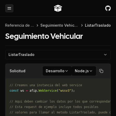
Toggle Menu
Referencia de API
Seguimiento Vehicular
ListarTraslado
Seguimiento Vehicular
ListarTraslado
Solicitud
Desarrollo
Node.js
Copiar
// Creamos una instancia del web service
const
 ws 
=
 afip.
WebService
(
"wssv3"
);
// Aqui deben cambiar los datos por los que correspondan. 
// Esta request de ejemplo incluye todos posibles 
// valores para llamar al metodo ListarTraslado, puede que