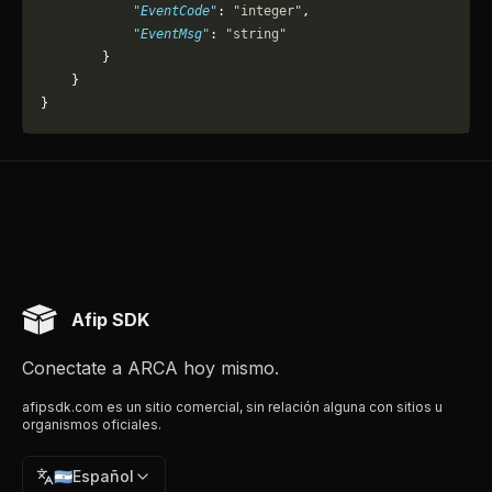
            "EventCode"
: 
"integer"
,
            "EventMsg"
: 
"string"
        }
    }
}
Afip SDK
Conectate a ARCA hoy mismo.
afipsdk.com es un sitio comercial, sin relación alguna con sitios u
organismos oficiales.
🇦🇷
Español