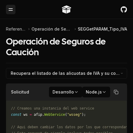
Toggle Menu
Referencia de API
Operación de Seguros de Caución
SEGGetPARAM_Tipo_IVA
Operación de Seguros de
Caución
Recupera el listado de las al
Solicitud
Desarrollo
Node.js
Copiar
// Creamos una instancia del web service
const
 ws 
=
 afip.
WebService
(
"wsseg"
);
// Aqui deben cambiar los datos por los que correspondan. 