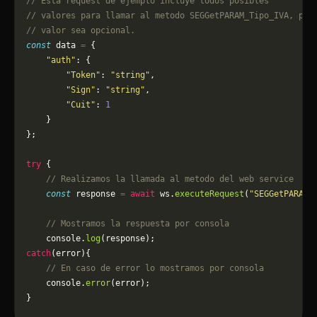
// Esta request de ejemplo incluye todos posibles 
// valores para llamar al metodo SEGGetPARAM_Tipo_IVA, pue
// valor sea opcional.
const
 data 
=
 {
    "auth"
: {
        "Token"
: 
"string"
,
        "Sign"
: 
"string"
,
        "Cuit"
: 
1
    }
};
try
 {
    // Realizamos la llamada al metodo del web service
    const
 response 
=
 await
 ws.
executeRequest
(
"SEGGetPARAM_
    // Mostramos la respuesta por consola
    console.
log
(response);
catch
(error){
    // En caso de error lo mostramos por consola
	console.
error
(error);
}