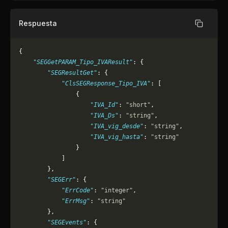
Respuesta
Copiar
{
    "SEGGetPARAM_Tipo_IVAResult"
: {
        "SEGResultGet"
: {
            "ClsSEGResponse_Tipo_IVA"
: [
                {
                    "IVA_Id"
: 
"short"
,
                    "IVA_Ds"
: 
"string"
,
                    "IVA_vig_desde"
: 
"string"
,
                    "IVA_vig_hasta"
: 
"string"
                }
            ]
        },
        "SEGErr"
: {
            "ErrCode"
: 
"integer"
,
            "ErrMsg"
: 
"string"
        },
        "SEGEvents"
: {