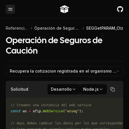
Toggle Menu
Referencia de API
Operación de Seguros de Caución
SEGGetPARAM_Ctz
Operación de Seguros de
Caución
Recupera la cotizacion registrada en el organismo para l
Solicitud
Desarrollo
Node.js
Copiar
// Creamos una instancia del web service
const
 ws 
=
 afip.
WebService
(
"wsseg"
);
// Aqui deben cambiar los datos por los que correspondan. 