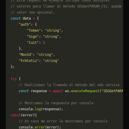
// Esta request de ejemplo incluye todos posibles 
// valores para llamar al metodo SEGGetPARAM_Ctz, puede qu
// valor sea opcional.
const
 data 
=
 {
    "auth"
: {
        "Token"
: 
"string"
,
        "Sign"
: 
"string"
,
        "Cuit"
: 
1
    },
    "MonId"
: 
"string"
,
    "FchCotiz"
: 
"string"
};
try
 {
    // Realizamos la llamada al metodo del web service
    const
 response 
=
 await
 ws.
executeRequest
(
"SEGGetPARAM_
    // Mostramos la respuesta por consola
    console.
log
(response);
catch
(error){
    // En caso de error lo mostramos por consola
	console.
error
(error);