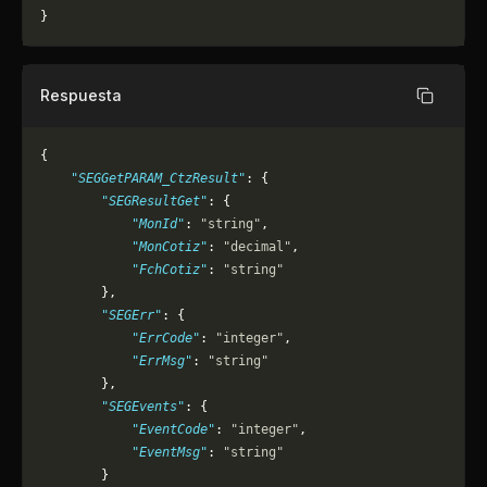
}
Respuesta
Copiar
{
    "SEGGetPARAM_CtzResult"
: {
        "SEGResultGet"
: {
            "MonId"
: 
"string"
,
            "MonCotiz"
: 
"decimal"
,
            "FchCotiz"
: 
"string"
        },
        "SEGErr"
: {
            "ErrCode"
: 
"integer"
,
            "ErrMsg"
: 
"string"
        },
        "SEGEvents"
: {
            "EventCode"
: 
"integer"
,
            "EventMsg"
: 
"string"
        }