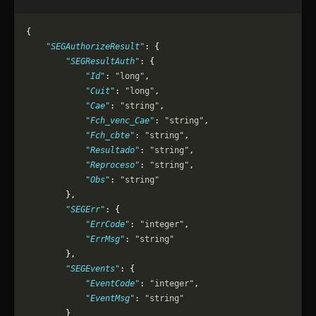
{
    "SEGAuthorizeResult"
: {
        "SEGResultAuth"
: {
            "Id"
: 
"long"
,
            "Cuit"
: 
"long"
,
            "Cae"
: 
"string"
,
            "Fch_venc_Cae"
: 
"string"
,
            "Fch_cbte"
: 
"string"
,
            "Resultado"
: 
"string"
,
            "Reproceso"
: 
"string"
,
            "Obs"
: 
"string"
        },
        "SEGErr"
: {
            "ErrCode"
: 
"integer"
,
            "ErrMsg"
: 
"string"
        },
        "SEGEvents"
: {
            "EventCode"
: 
"integer"
,
            "EventMsg"
: 
"string"
        }