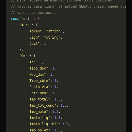
// Esta request de ejemplo incluye todos posibles 
// valores para llamar al metodo SEGAuthorize, puede que a
// valor sea opcional.
const
 data 
=
 {
    "Auth"
: {
        "Token"
: 
"string"
,
        "Sign"
: 
"string"
,
        "Cuit"
: 
1
    },
    "Cmp"
: {
        "Id"
: 
1
,
        "Tipo_doc"
: 
1
,
        "Nro_doc"
: 
1
,
        "Tipo_cbte"
: 
1
,
        "Punto_vta"
: 
1
,
        "Cbte_nro"
: 
1
,
        "Imp_total"
: 
1.5
,
        "Imp_tot_conc"
: 
1.5
,
        "Imp_neto"
: 
1.5
,
        "Impto_liq"
: 
1.5
,
        "Impto_liq_rni"
: 
1.5
,
        "Imp_op_ex"
: 
1.5
,