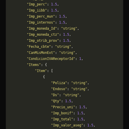
        "Imp_perc"
: 
1.5
,
        "Imp_iibb"
: 
1.5
,
        "Imp_perc_mun"
: 
1.5
,
        "Imp_internos"
: 
1.5
,
        "Imp_moneda_Id"
: 
"string"
,
        "Imp_moneda_ctz"
: 
1.5
,
        "Imp_otrib_prov"
: 
1.5
,
        "Fecha_cbte"
: 
"string"
,
        "CanMisMonExt"
: 
"string"
,
        "CondicionIVAReceptorId"
: 
1
,
        "Items"
: {
            "Item"
: [
                {
                    "Poliza"
: 
"string"
,
                    "Endoso"
: 
"string"
,
                    "Ds"
: 
"string"
,
                    "Qty"
: 
1.5
,
                    "Precio_uni"
: 
1.5
,
                    "Imp_bonif"
: 
1.5
,
                    "Imp_total"
: 
1.5
,
                    "Imp_valor_aseg"
: 
1.5
,