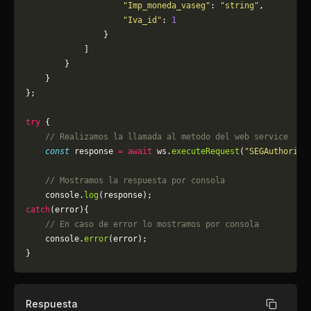
                    "Imp_moneda_vaseg"
: 
"string"
,
                    "Iva_id"
: 
1
                }
            ]
        }
    }
};
try
 {
    // Realizamos la llamada al metodo del web service
    const
 response 
=
 await
 ws.
executeRequest
(
"SEGAuthorize
    // Mostramos la respuesta por consola
    console.
log
(response);
catch
(error){
    // En caso de error lo mostramos por consola
	console.
error
(error);
}
Respuesta
Copiar