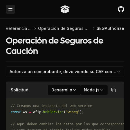
Toggle Menu
Referencia de API
Operación de Seguros de Caución
SEGAuthorize
Operación de Seguros de
Caución
Autoriza un comprobante, devolviendo su CAE corr
Solicitud
Desarrollo
Node.js
Copiar
// Creamos una instancia del web service
const
 ws 
=
 afip.
WebService
(
"wsseg"
);
// Aqui deben cambiar los datos por los que correspondan. 