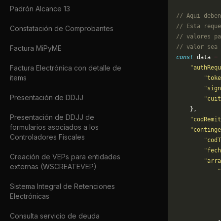
Padrón Alcance 13
// Aqui deben
// Esta reque
Constatación de Comprobantes
// valores pa
// valor sea 
Factura MiPyME
const
 data 
=
 
Factura Electrónica con detalle de
    "authRequ
items
        "toke
        "sign
Presentación de DDJJ
        "cuit
    },
Presentación de DDJJ de
    "codRemit
formularios asociados a los
    "continge
Controladores Fiscales
        "codT
        "fech
Creación de VEPs para entidades
        "arra
externas (WSCREATEVEP)
            "
             
Sistema Integral de Retenciones
             
Electrónicas
             
             
Consulta servicio de deuda