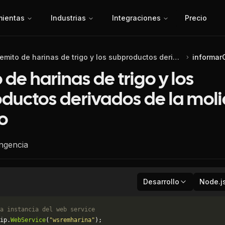
mientas
Industrias
Integraciones
Precio
Remito de harinas de trigo y los subproductos derivados de la molienda de trigo
informar
 de harinas de trigo y los
ductos derivados de la mol
go
ngencia
Desarrollo
Node.j
a instancia del web service
ip.
WebService
(
"wsremharina"
);