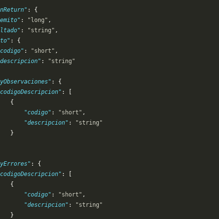
nReturn"
: {
emito"
: 
"long"
,
ltado"
: 
"string"
,
to"
: {
codigo"
: 
"short"
,
descripcion"
: 
"string"
yObservaciones"
: {
codigoDescripcion"
: [
   {
       "codigo"
: 
"short"
,
       "descripcion"
: 
"string"
   }
yErrores"
: {
codigoDescripcion"
: [
   {
       "codigo"
: 
"short"
,
       "descripcion"
: 
"string"
   }