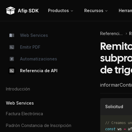
Afip SDK
Productos
Recursos
Herra
Referencia de API
Web Services
Remito
Emitir PDF
subpro
Automatizaciones
de tri
Referencia de API
informarConti
Introducción
Web Services
Solicitud
Factura Electrónica
// Creamos un
Padrón Constancia de Inscripción
const
 ws 
=
 af