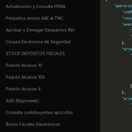
Actualización y Consulta PEMA
    "operacio
        "codR
Pequeños envios AAE al TNC
        "resu
        "even
Aprobar y Denegar Despachos INV
            "
            "
Coraza Electrónica de Seguridad
        },
        "arra
STOCK DEPÓSITOS FISCALES
            "
             
Padrón Alcance 10
             
             
Padrón Alcance 100
             
            ]
Padrón Alcance 4
        },
        "arra
AGR (Reproweb)
            "
             
Consulta contribuyentes apócrifos
             
             
Bonos Fiscales Electrónicos
             