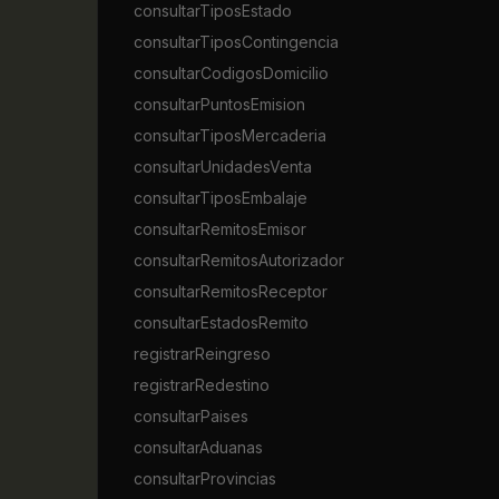
consultarTiposEstado
consultarTiposContingencia
consultarCodigosDomicilio
consultarPuntosEmision
consultarTiposMercaderia
consultarUnidadesVenta
consultarTiposEmbalaje
consultarRemitosEmisor
consultarRemitosAutorizador
consultarRemitosReceptor
consultarEstadosRemito
registrarReingreso
registrarRedestino
consultarPaises
consultarAduanas
consultarProvincias