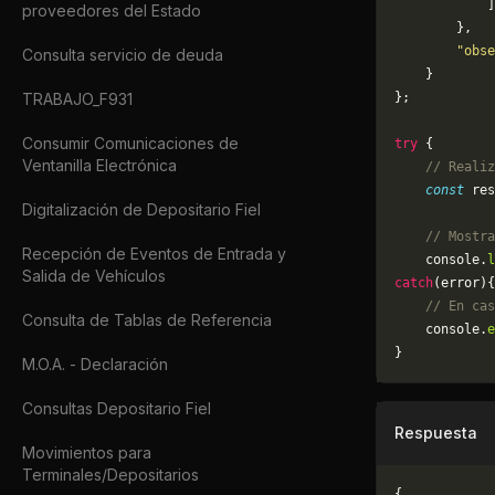
            ]
proveedores del Estado
        },
        "obse
Consulta servicio de deuda
    }
TRABAJO_F931
};
Consumir Comunicaciones de
try
 {
Ventanilla Electrónica
    // Realiz
    const
 res
Digitalización de Depositario Fiel
    // Mostra
Recepción de Eventos de Entrada y
    console.
l
Salida de Vehículos
catch
(error){
    // En cas
Consulta de Tablas de Referencia
	console.
e
}
M.O.A. - Declaración
Consultas Depositario Fiel
Respuesta
Movimientos para
Terminales/Depositarios
{