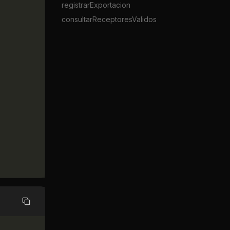
registrarExportacion
consultarReceptoresValidos
Copiar