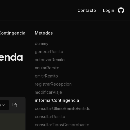
Contacto
Login
Contingencia
Metodos
dummy
generarRemito
ienda
autorizarRemito
anularRemito
emitirRemito
registrarRecepcion
modificarViaje
informarContingencia
s
Copiar
consultarUltimoRemitoEmitido
consultarRemito
consultarTiposComprobante