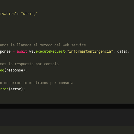
rvacion"
: 
"string"
amos la llamada al metodo del web service
ponse 
=
 await
 ws.
executeRequest
(
"informarContingencia"
, data);
mos la respuesta por consola
og
(response);
o de error lo mostramos por consola
rror
(error);