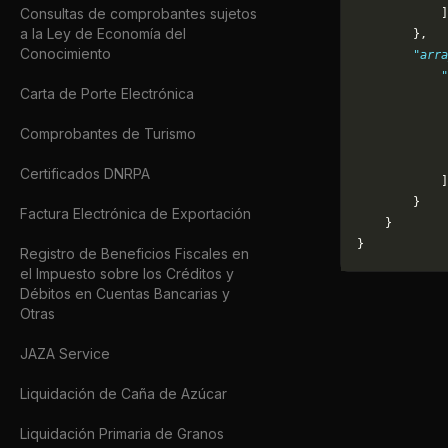
Consultas de comprobantes sujetos
            ]
a la Ley de Economía del
        },
Conocimiento
        "arra
            "
Carta de Porte Electrónica
             
             
Comprobantes de Turismo
             
             
Certificados DNRPA
            ]
        }
Factura Electrónica de Exportación
    }
}
Registro de Beneficios Fiscales en
el Impuesto sobre los Créditos y
Débitos en Cuentas Bancarias y
Otras
JAZA Service
Liquidación de Caña de Azúcar
Liquidación Primaria de Granos