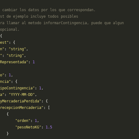
 cambiar los datos por los que correspondan. 
st de ejemplo incluye todos posibles 
ra llamar al metodo informarContingencia, puede que algun
opcional.
{
est"
: {
n"
: 
"string"
,
"
: 
"string"
,
Representada"
: 
1
o"
: 
1
,
ncia"
: {
ipoContingencia"
: 
1
,
a"
: 
"YYYY-MM-DD"
,
yMercaderiaPerdida"
: {
recepcionMercaderia"
: [
   {
       "orden"
: 
1
,
       "pesoNetoKG"
: 
1.5
   }