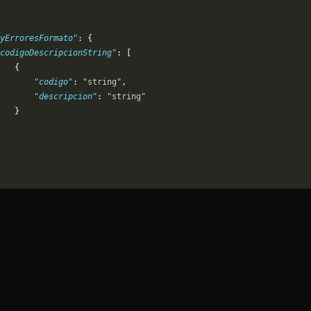
yErroresFormato"
: {
codigoDescripcionString"
: [
   {
       "codigo"
: 
"string"
,
       "descripcion"
: 
"string"
   }