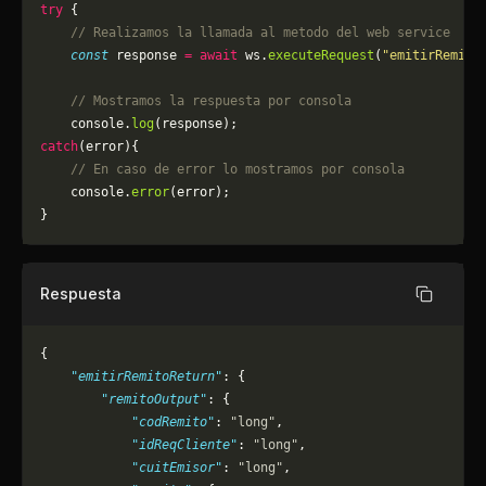
try
 {
    // Realizamos la llamada al metodo del web service
    const
 response 
=
 await
 ws.
executeRequest
(
"emitirRemito
    // Mostramos la respuesta por consola
    console.
log
(response);
catch
(error){
    // En caso de error lo mostramos por consola
	console.
error
(error);
}
Respuesta
Copiar
{
    "emitirRemitoReturn"
: {
        "remitoOutput"
: {
            "codRemito"
: 
"long"
,
            "idReqCliente"
: 
"long"
,
            "cuitEmisor"
: 
"long"
,