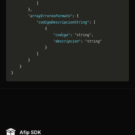
            ]
        },
        "arrayErroresFormato"
: {
            "codigoDescripcionString"
: [
                {
                    "codigo"
: 
"string"
,
                    "descripcion"
: 
"string"
                }
            ]
        }
    }
}
Afip SDK