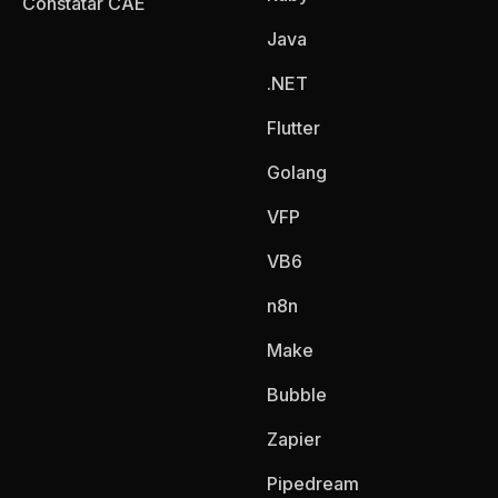
Constatar CAE
Java
.NET
Flutter
Golang
VFP
VB6
n8n
Make
Bubble
Zapier
Pipedream