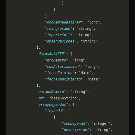
                        }
                    ]
                },
                "codRemRedestinar"
: 
"long"
,
                "reingresado"
: 
"string"
,
                "importeCot"
: 
"string"
,
                "observaciones"
: 
"string"
            },
            "datosAutAFIP"
: {
                "nroRemito"
: 
"long"
,
                "codAutorizacion"
: 
"long"
,
                "fechaEmision"
: 
"date"
,
                "fechaVencimiento"
: 
"date"
            },
            "estadoRemito"
: 
"string"
,
            "qr"
: 
"base64String"
,
            "arrayLeyendas"
: {
                "leyenda"
: [
                    {
                        "codLeyenda"
: 
"integer"
,
                        "descripcion"
: 
"string"
,