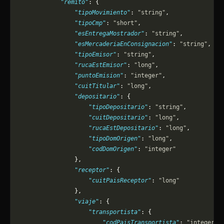
            "remito"
: {
                "tipoMovimiento"
: 
"string"
,
                "tipoCmp"
: 
"short"
,
                "esEntregaMostrador"
: 
"string"
,
                "esMercaderiaEnConsignacion"
: 
"string"
,
                "tipoEmisor"
: 
"string"
,
                "rucaEstEmisor"
: 
"long"
,
                "puntoEmision"
: 
"integer"
,
                "cuitTitular"
: 
"long"
,
                "depositario"
: {
                    "tipoDepositario"
: 
"string"
,
                    "cuitDepositario"
: 
"long"
,
                    "rucaEstDepositario"
: 
"long"
,
                    "tipoDomOrigen"
: 
"long"
,
                    "codDomOrigen"
: 
"integer"
                },
                "receptor"
: {
                    "cuitPaisReceptor"
: 
"long"
                },
                "viaje"
: {
                    "transportista"
: {
                        "codPaisTransportista"
: 
"integer"