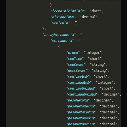
                    },
                    "fechaInicioViaje"
: 
"date"
,
                    "distanciaKm"
: 
"decimal"
,
                    "vehiculo"
: {}
                },
                "arrayMercaderia"
: {
                    "mercaderia"
: [
                        {
                            "orden"
: 
"integer"
,
                            "codTipo"
: 
"short"
,
                            "codComer"
: 
"string"
,
                            "descComer"
: 
"string"
,
                            "codTipoEmb"
: 
"short"
,
                            "cantidadEmb"
: 
"integer"
,
                            "codTipoUnidad"
: 
"short"
,
                            "cantidadUnidad"
: 
"decimal"
,
                            "pesoNetoKg"
: 
"decimal"
,
                            "pesoNetoRecKg"
: 
"decimal"
,
                            "pesoNetoPerKg"
: 
"decimal"
,
                            "pesoNetoRedKg"
: 
"decimal"
,
                            "pesoNetoReiKg"
: 
"decimal"