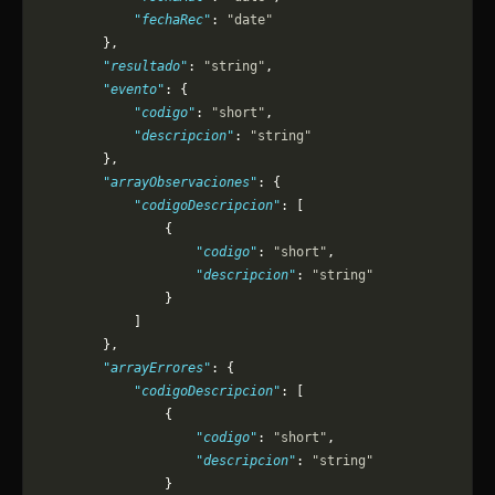
            "fechaRec"
: 
"date"
        },
        "resultado"
: 
"string"
,
        "evento"
: {
            "codigo"
: 
"short"
,
            "descripcion"
: 
"string"
        },
        "arrayObservaciones"
: {
            "codigoDescripcion"
: [
                {
                    "codigo"
: 
"short"
,
                    "descripcion"
: 
"string"
                }
            ]
        },
        "arrayErrores"
: {
            "codigoDescripcion"
: [
                {
                    "codigo"
: 
"short"
,
                    "descripcion"
: 
"string"
                }