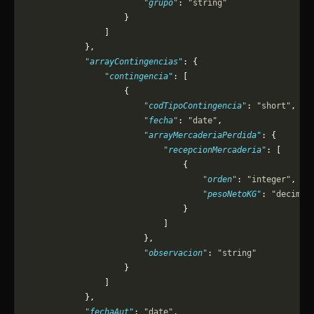
                        "grupo"
: 
"string"
                    }
                ]
            },
            "arrayContingencias"
: {
                "contingencia"
: [
                    {
                        "codTipoContingencia"
: 
"short"
,
                        "fecha"
: 
"date"
,
                        "arrayMercaderiaPerdida"
: {
                            "recepcionMercaderia"
: [
                                {
                                    "orden"
: 
"integer"
,
                                    "pesoNetoKG"
: 
"decimal
                                }
                            ]
                        },
                        "observacion"
: 
"string"
                    }
                ]
            },
            "fechaAut"
: 
"date"
,