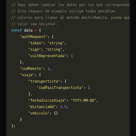
// Aqui deben cambiar los datos por los que correspondan. 
// Esta request de ejemplo incluye todos posibles 
// valores para llamar al metodo emitirRemito, puede que a
// valor sea opcional.
const
 data 
=
 {
    "authRequest"
: {
        "token"
: 
"string"
,
        "sign"
: 
"string"
,
        "cuitRepresentada"
: 
1
    },
    "codRemito"
: 
1
,
    "viaje"
: {
        "transportista"
: {
            "codPaisTransportista"
: 
1
        },
        "fechaInicioViaje"
: 
"YYYY-MM-DD"
,
        "distanciaKm"
: 
1.5
,
        "vehiculo"
: {}
    }
};