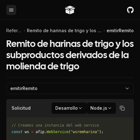
Toggle Menu
Referencia de API
Remito de harinas de trigo y los subproductos derivados de la molienda de trigo
emitirRemito
Remito de harinas de trigo y los
subproductos derivados de la
molienda de trigo
emitirRemito
Solicitud
Desarrollo
Node.js
Copiar
// Creamos una instancia del web service
const
 ws 
=
 afip.
WebService
(
"wsremharina"
);