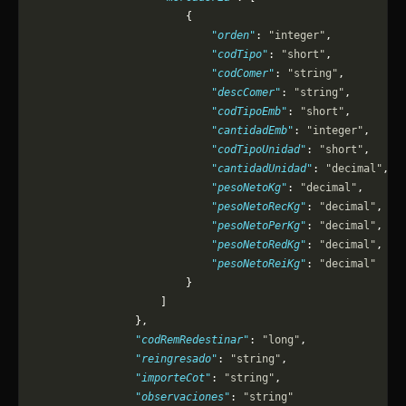
                        {
                            "orden"
: 
"integer"
,
                            "codTipo"
: 
"short"
,
                            "codComer"
: 
"string"
,
                            "descComer"
: 
"string"
,
                            "codTipoEmb"
: 
"short"
,
                            "cantidadEmb"
: 
"integer"
,
                            "codTipoUnidad"
: 
"short"
,
                            "cantidadUnidad"
: 
"decimal"
,
                            "pesoNetoKg"
: 
"decimal"
,
                            "pesoNetoRecKg"
: 
"decimal"
,
                            "pesoNetoPerKg"
: 
"decimal"
,
                            "pesoNetoRedKg"
: 
"decimal"
,
                            "pesoNetoReiKg"
: 
"decimal"
                        }
                    ]
                },
                "codRemRedestinar"
: 
"long"
,
                "reingresado"
: 
"string"
,
                "importeCot"
: 
"string"
,
                "observaciones"
: 
"string"