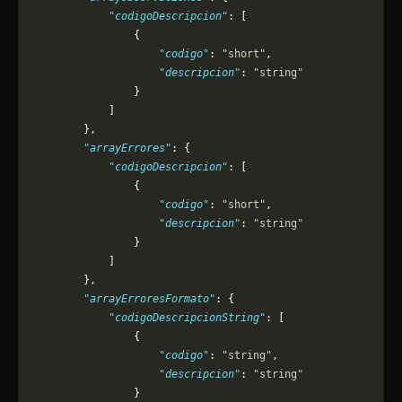
            "codigoDescripcion"
: [
                {
                    "codigo"
: 
"short"
,
                    "descripcion"
: 
"string"
                }
            ]
        },
        "arrayErrores"
: {
            "codigoDescripcion"
: [
                {
                    "codigo"
: 
"short"
,
                    "descripcion"
: 
"string"
                }
            ]
        },
        "arrayErroresFormato"
: {
            "codigoDescripcionString"
: [
                {
                    "codigo"
: 
"string"
,
                    "descripcion"
: 
"string"
                }