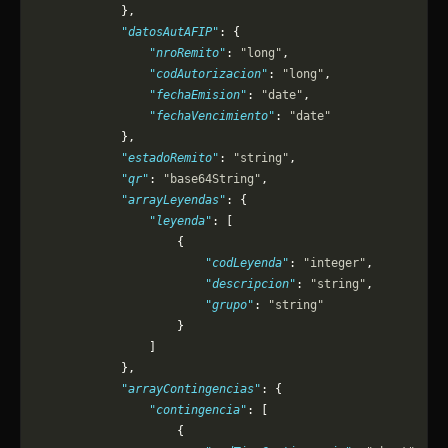
            },
            "datosAutAFIP"
: {
                "nroRemito"
: 
"long"
,
                "codAutorizacion"
: 
"long"
,
                "fechaEmision"
: 
"date"
,
                "fechaVencimiento"
: 
"date"
            },
            "estadoRemito"
: 
"string"
,
            "qr"
: 
"base64String"
,
            "arrayLeyendas"
: {
                "leyenda"
: [
                    {
                        "codLeyenda"
: 
"integer"
,
                        "descripcion"
: 
"string"
,
                        "grupo"
: 
"string"
                    }
                ]
            },
            "arrayContingencias"
: {
                "contingencia"
: [
                    {