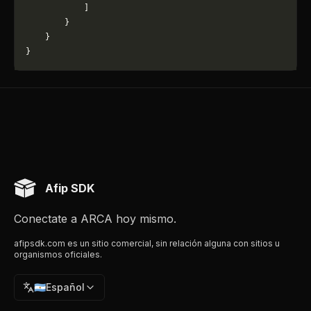
            ]
        }
    }
}
Afip SDK
Conectate a ARCA hoy mismo.
afipsdk.com es un sitio comercial, sin relación alguna con sitios u
organismos oficiales.
🇦🇷
Español