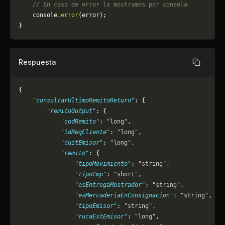
    // En caso de error lo mostramos por consola
	console.
error
(error);
}
Respuesta
Copiar
{
    "consultarUltimoRemitoReturn"
: {
        "remitoOutput"
: {
            "codRemito"
: 
"long"
,
            "idReqCliente"
: 
"long"
,
            "cuitEmisor"
: 
"long"
,
            "remito"
: {
                "tipoMovimiento"
: 
"string"
,
                "tipoCmp"
: 
"short"
,
                "esEntregaMostrador"
: 
"string"
,
                "esMercaderiaEnConsignacion"
: 
"string"
,
                "tipoEmisor"
: 
"string"
,
                "rucaEstEmisor"
: 
"long"
,