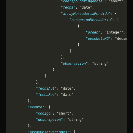
                        "codTipoContingencia"
: 
"short"
,
                        "fecha"
: 
"date"
,
                        "arrayMercaderiaPerdida"
: {
                            "recepcionMercaderia"
: [
                                {
                                    "orden"
: 
"integer"
,
                                    "pesoNetoKG"
: 
"decimal
                                }
                            ]
                        },
                        "observacion"
: 
"string"
                    }
                ]
            },
            "fechaAut"
: 
"date"
,
            "fechaRec"
: 
"date"
        },
        "evento"
: {
            "codigo"
: 
"short"
,
            "descripcion"
: 
"string"
        },
        "arrayObservaciones"
: {