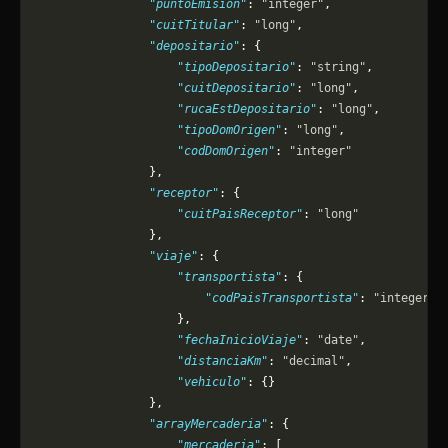
                "puntoEmision"
: 
"integer"
,
                "cuitTitular"
: 
"long"
,
                "depositario"
: {
                    "tipoDepositario"
: 
"string"
,
                    "cuitDepositario"
: 
"long"
,
                    "rucaEstDepositario"
: 
"long"
,
                    "tipoDomOrigen"
: 
"long"
,
                    "codDomOrigen"
: 
"integer"
                },
                "receptor"
: {
                    "cuitPaisReceptor"
: 
"long"
                },
                "viaje"
: {
                    "transportista"
: {
                        "codPaisTransportista"
: 
"integer"
                    },
                    "fechaInicioViaje"
: 
"date"
,
                    "distanciaKm"
: 
"decimal"
,
                    "vehiculo"
: {}
                },
                "arrayMercaderia"
: {
                    "mercaderia"
: [