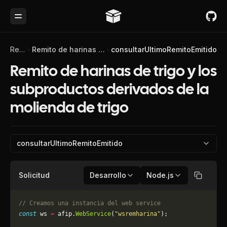
Toggle Menu
Referencia de API
Remito de harinas de trigo y los subproductos derivados de la molienda de trigo
consultarUltimoRemitoEmitido
Remito de harinas de trigo y los
subproductos derivados de la
molienda de trigo
consultarUltimoRemitoEmitido
Solicitud
Desarrollo
Node.js
Copiar
// Creamos una instancia del web service
const
 ws 
=
 afip.
WebService
(
"wsremharina"
);