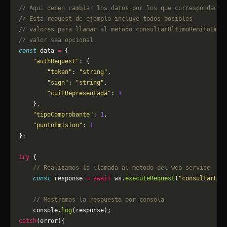
// Aqui deben cambiar los datos por los que correspondan. 
// Esta request de ejemplo incluye todos posibles 
// valores para llamar al metodo consultarUltimoRemitoEmit
// valor sea opcional.
const
 data 
=
 {
    "authRequest"
: {
        "token"
: 
"string"
,
        "sign"
: 
"string"
,
        "cuitRepresentada"
: 
1
    },
    "tipoComprobante"
: 
1
,
    "puntoEmision"
: 
1
};
try
 {
    // Realizamos la llamada al metodo del web service
    const
 response 
=
 await
 ws.
executeRequest
(
"consultarUlt
    // Mostramos la respuesta por consola
    console.
log
(response);
catch
(error){