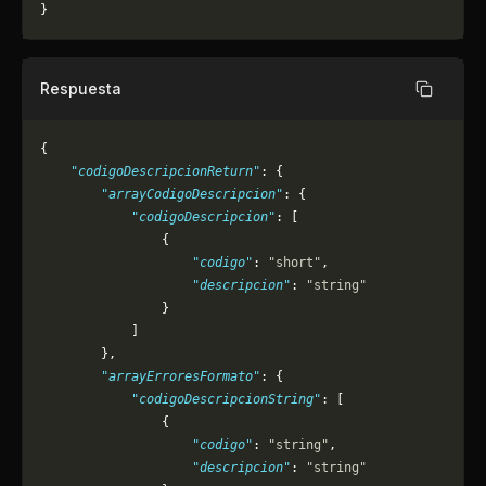
}
Respuesta
Copiar
{
    "codigoDescripcionReturn"
: {
        "arrayCodigoDescripcion"
: {
            "codigoDescripcion"
: [
                {
                    "codigo"
: 
"short"
,
                    "descripcion"
: 
"string"
                }
            ]
        },
        "arrayErroresFormato"
: {
            "codigoDescripcionString"
: [
                {
                    "codigo"
: 
"string"
,
                    "descripcion"
: 
"string"