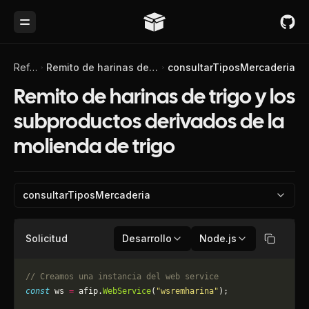
Toggle Menu
Referencia de API
Remito de harinas de trigo y los subproductos derivados de la molienda de trigo
consultarTiposMercaderia
Remito de harinas de trigo y los
subproductos derivados de la
molienda de trigo
consultarTiposMercaderia
Solicitud
Desarrollo
Node.js
Copiar
// Creamos una instancia del web service
const
 ws 
=
 afip.
WebService
(
"wsremharina"
);