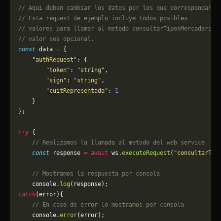
// Aqui deben cambiar los datos por los que correspondan. 
// Esta request de ejemplo incluye todos posibles 
// valores para llamar al metodo consultarTiposMercaderia,
// valor sea opcional.
const
 data 
=
 {
    "authRequest"
: {
        "token"
: 
"string"
,
        "sign"
: 
"string"
,
        "cuitRepresentada"
: 
1
    }
};
try
 {
    // Realizamos la llamada al metodo del web service
    const
 response 
=
 await
 ws.
executeRequest
(
"consultarTip
    // Mostramos la respuesta por consola
    console.
log
(response);
catch
(error){
    // En caso de error lo mostramos por consola
	console.
error
(error);