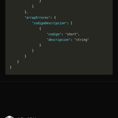
                }
            ]
        },
        "arrayErrores"
: {
            "codigoDescripcion"
: [
                {
                    "codigo"
: 
"short"
,
                    "descripcion"
: 
"string"
                }
            ]
        }
    }
}